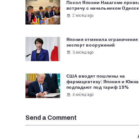
Посол Японии Накагоме прове
встречу с начальником Одесс
2 місяці ago
Япония отменила ограничения
экспорт вооружений
3 місяці ago
США вводят пошлины на
фармацевтику: Япония и Южна
подпадают под тариф 15%
4 місяці ago
Send a Comment