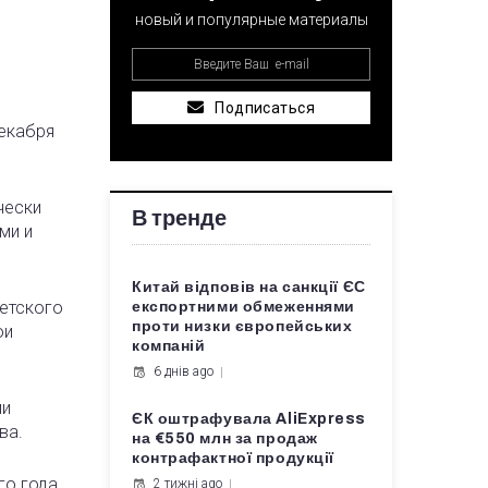
новый и популярные материалы
Подписаться
декабря
чески
В тренде
ми и
Китай відповів на санкції ЄС
ветского
експортними обмеженнями
проти низки європейських
ои
компаній
6 днів ago
ми
ЄК оштрафувала AliExpress
ва.
на €550 млн за продаж
контрафактної продукції
о года,
2 тижні ago