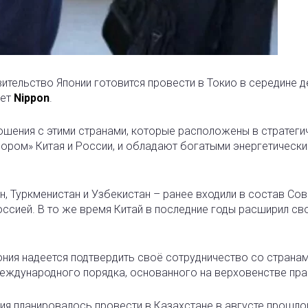
ительство Японии готовится провести в Токио в середине 
шет
Nippon
.
ношения с этими странами, которые расположены в стратеги
ором» Китая и России, и обладают богатыми энергетически
н, Туркменистан и Узбекистан – ранее входили в состав Со
ссией. В то же время Китай в последние годы расширил св
ония надеется подтвердить своё сотрудничество со страна
международного порядка, основанного на верховенстве пра
я планировалось провести в Казахстане в августе прошлог