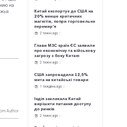
анию на
ежья
Китай експортує до США на
20% менше критичних
магнітів, попри торговельне
перемир’я
2 тижні ago
Глави МЗС країн ЄС заявили
про економічну та військову
загрозу з боку Китаю
2 тижні ago
США запровадили 12,5%
мита на китайські товари
1 тиждень ago
Індія закликала Китай
вирішити питання доступу
до ринків
rom Author
2 тижні ago