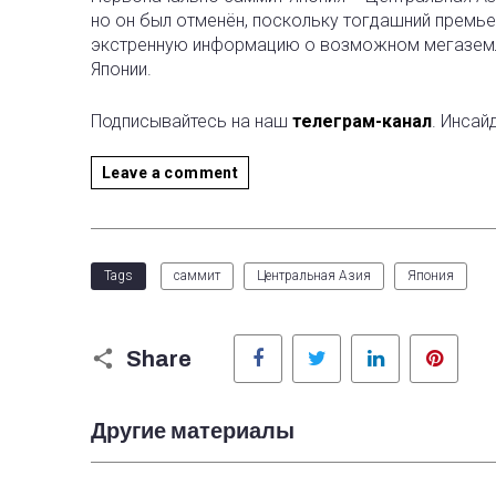
но он был отменён, поскольку тогдашний премь
экстренную информацию о возможном мегаземл
Японии.
Подписывайтесь на наш
телеграм-канал
. Инсай
Leave a comment
Tags
саммит
Центральная Азия
Япония
Facebook
Twitter
LinkedIn
Pinter
Share
Другие материалы