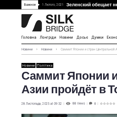
Зеленский обещает н
“Дочка” Beijing Skyr
Прошло 5-тое засед
В Украине ввели пош
Важное
1 Лютого, 2021
покупке “Мотор Сич”
вопросам культуры
Головна
Лонгріди
Новини
Досьє
Думки
Екон
Новини
Новини
Саммит Японии и стран Центральной Аз
Новини
Політика
Саммит Японии и
Азии пройдёт в Т
88
Views
28 Листопада, 2025 at 09:32
0
1
2
3
4
5