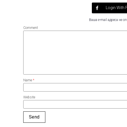
Login With
Ваша e-mail адреса не 
Comment
Name
*
Website