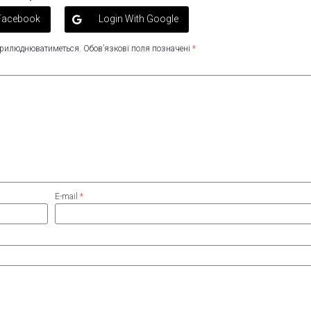
 Facebook
Login With Google
оприлюднюватиметься.
Обов’язкові поля позначені
*
E-mail
*