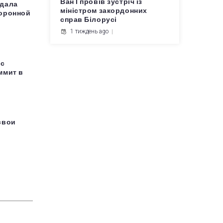
Ван Ї провів зустріч із
здала
міністром закордонних
боронной
справ Білорусі
з
1 тиждень ago
 с
ммит в
свои