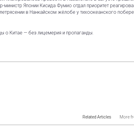
ер-министр Японии Кисида Фумио отдал приоритет реагиров
етрясении в Нанкайском жёлобе у тихоокеанского побер
ды о Китае — без лицемерия и пропаганды.
est
Related Articles
More f