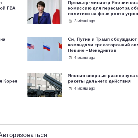
л
Премьер-министр Японии со
кой ГВА
комиссию для пересмотра о
политики на фоне роста угро
3 місяці ago
 на
Си, Путин и Трамп обсуждают
командами трехсторонний са
Пекине – Венедиктов
4 місяці ago
Япония впервые развернула 
я Корея
ракеты дальнего действия
4 місяці ago
Авторизоваться