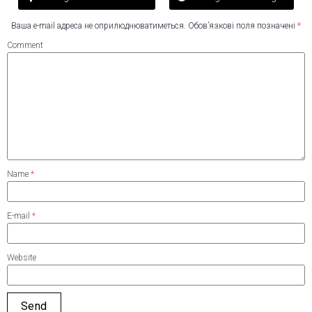
Ваша e-mail адреса не оприлюднюватиметься.
Обов’язкові поля позначені
*
Comment
Name
*
E-mail
*
Website