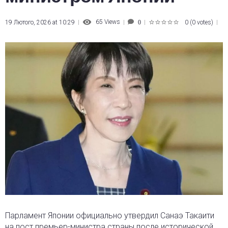
65
Views
19 Лютого, 2026 at 10:29
0
(
0 votes
)
0
1
2
3
4
5
Парламент Японии официально утвердил Санаэ Такаити
на пост премьер-министра страны
после исторической