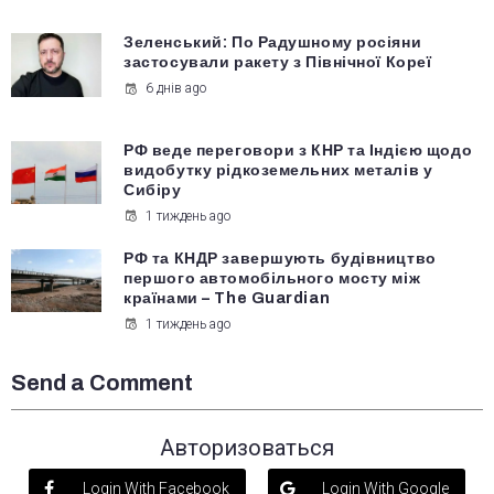
Зеленський: По Радушному росіяни
застосували ракету з Північної Кореї
6 днів ago
РФ веде переговори з КНР та Індією щодо
видобутку рідкоземельних металів у
Сибіру
1 тиждень ago
РФ та КНДР завершують будівництво
першого автомобільного мосту між
країнами – The Guardian
1 тиждень ago
Send a Comment
Авторизоваться
Login With Facebook
Login With Google