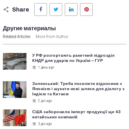
Facebook
Twitter
LinkedIn
Pinterest
Share
Другие материалы
Related Articles
More from Author
У РФ розгортають ракетний підрозділ
КНДР для ударів по Україні – ГУР
1 день ago
Зеленський: Треба посилити відносини з
Японією і шукати нові шляхи для діалогу з
Індією та Китаєм
2 дні ago
США заборонили імпорт продукції ще 43
китайських компаній
3 дні ago