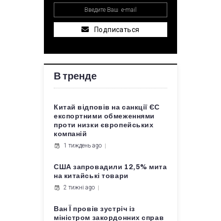
Подписаться
В тренде
Китай відповів на санкції ЄС
експортними обмеженнями
проти низки європейських
компаній
1 тиждень ago
США запровадили 12,5% мита
на китайські товари
2 тижні ago
Ван Ї провів зустріч із
міністром закордонних справ