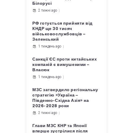
Білорусі
2 тижні ago
РФ готується прийняти від
КНДР ще 30 тисяч
військовослужбовців –
Зеленський
1 тиждень ago
Санкції ЄС проти китайських
компаній є вимушеними –
Власюк
1 тиждень ago
МЗС затвердило регіональну
стратегію «Україна –
Південно-Східна Азія» на
2026-2028 роки
2 тижні ago
Глави МЗС КНР та Японії
вперше зустрілися після