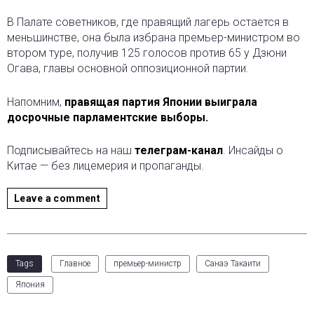
В Палате советников, где правящий лагерь остается в
меньшинстве, она была избрана премьер-министром во
втором туре, получив 125 голосов против 65 у Дзюни
Огава, главы основной оппозиционной партии.
Напомним,
правящая партия Японии выиграла
досрочные парламентские выборы.
Подписывайтесь на наш
телеграм-канал
. Инсайды о
Китае — без лицемерия и пропаганды.
Leave a comment
Tags
Главное
премьер-министр
Санаэ Такаити
Япония