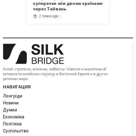
суперечки між двома країнами
через Тайвань
2 тижні ago
Китай: стратегии, влияние, лоббисты. Новости и аналитика об
активности китайских структур в Восточной Европе и в других
регионах мира.
НАВИГАЦИЯ
Лонгріди
Новини
Думки
Економіка
Політика
Суспільство