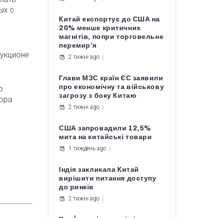
ых с
Китай експортує до США на
20% менше критичних
магнітів, попри торговельне
перемир’я
аукционе
2 тижні ago
Глави МЗС країн ЄС заявили
про економічну та військову
о
загрозу з боку Китаю
бора
2 тижні ago
США запровадили 12,5%
мита на китайські товари
1 тиждень ago
Індія закликала Китай
вирішити питання доступу
до ринків
2 тижні ago