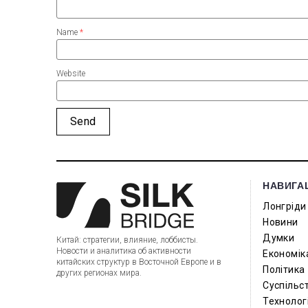
Name
*
Website
НАВИГА
Лонгріди
Новини
Думки
Китай: стратегии, влияние, лоббисты.
Новости и аналитика об активности
Економік
китайских структур в Восточной Европе и в
Політика
других регионах мира.
Суспільс
Технологі