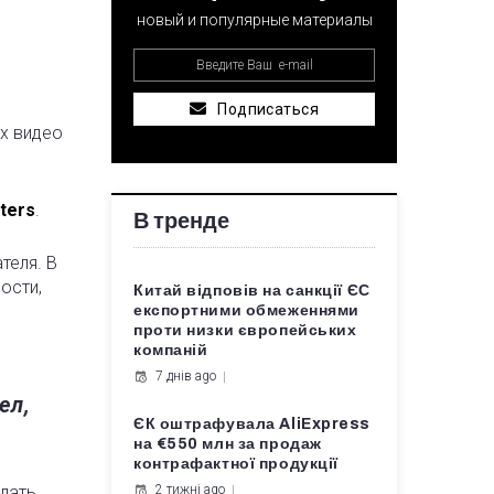
новый и популярные материалы
Подписаться
их видео
ters
.
В тренде
теля. В
ости,
Китай відповів на санкції ЄС
експортними обмеженнями
проти низки європейських
компаній
7 днів ago
ел,
ЄК оштрафувала AliExpress
на €550 млн за продаж
контрафактної продукції
елать
2 тижні ago