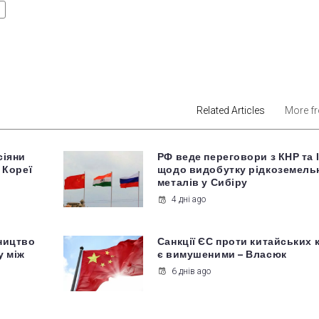
est
Related Articles
More f
сіяни
РФ веде переговори з КНР та 
 Кореї
щодо видобутку рідкоземель
металів у Сибіру
4 дні ago
ництво
Санкції ЄС проти китайських 
у між
є вимушеними – Власюк
6 днів ago