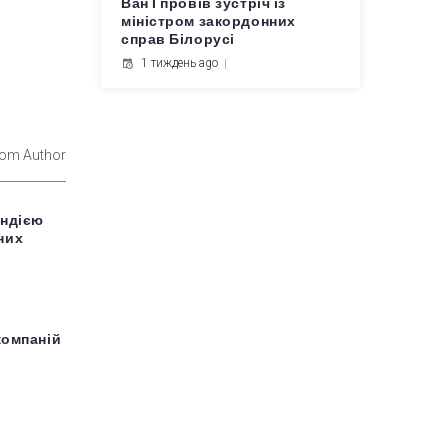
Ван Ї провів зустріч із
міністром закордонних
справ Білорусі
1 тиждень ago
rom Author
Індією
них
компаній