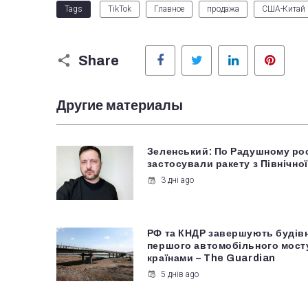
Tags
TikTok
Главное
продажа
США-Китай
Facebook
Twitter
LinkedIn
Pinter
Share
Другие материалы
Зеленський: По Радушному ро
застосували ракету з Північної
3 дні ago
РФ та КНДР завершують будів
першого автомобільного мост
країнами – The Guardian
5 днів ago