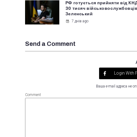
РФ готується прийняти від КН
30 тисяч військовослужбовців
Зеленський
7 днів ago
Send a Comment
Login With
Ваша e-mail адреса не 
Comment