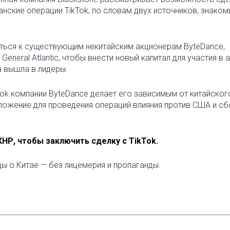
ские операции TikTok, по словам двух источников, знаком
ться к существующим некитайским акционерам ByteDance,
General Atlantic, чтобы внести новый капитал для участия в 
а вышла в лидеры.
ok компании ByteDance делает его зависимым от китайског
иложение для проведения операций влияния против США и с
НР, чтобы заключить сделку с TikTok.
ды о Китае — без лицемерия и пропаганды.