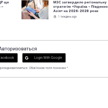
ДР ще
МЗС затвердило регіональну
 –
стратегію «Україна – Південн
Азія» на 2026-2028 роки
1 тиждень ago
Авторизоваться
 Facebook
Login With Google
оприлюднюватиметься.
Обов’язкові поля позначені
*