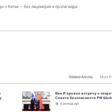
ды о Китае — без лицемерия и пропаганды.
est
Related Articles
More f
м
Ван И провел встречу с секр
у
Совета безопасности РФ Шой
6 місяців ago