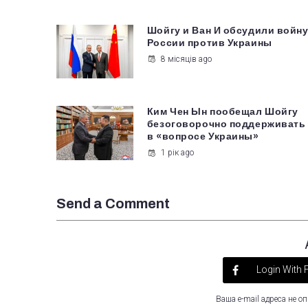
Шойгу и Ван И обсудили войн
России против Украины
8 місяців ago
Ким Чен Ын пообещал Шойгу
безоговорочно поддерживать
в «вопросе Украины»
1 рік ago
Send a Comment
Login With
Ваша e-mail адреса не 