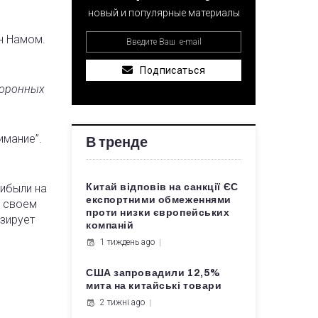
новый и популярные материалы
н Намом.
Подписаться
боронных
имание”.
В тренде
рибыли на
Китай відповів на санкції ЄС
експортними обмеженнями
в своем
проти низки європейських
изирует
компаній
1 тиждень ago
США запровадили 12,5%
мита на китайські товари
2 тижні ago