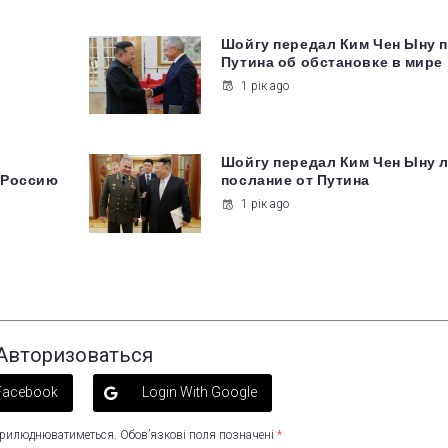
у
Шойгу передал Ким Чен Ыну 
Путина об обстановке в мире
1 рік ago
Шойгу передал Ким Чен Ыну 
 Россию
послание от Путина
1 рік ago
Авторизоваться
 Facebook
Login With Google
оприлюднюватиметься.
Обов’язкові поля позначені
*