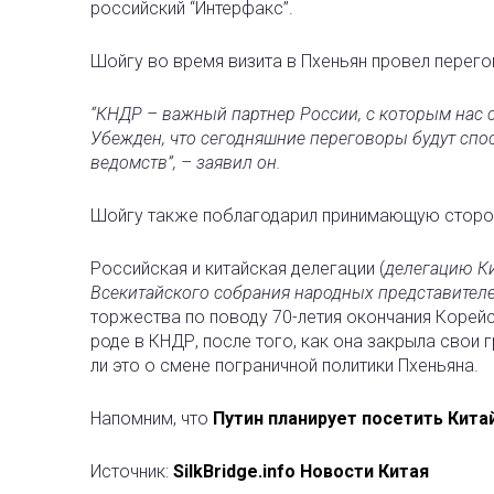
российский “Интерфакс”.
Шойгу во время визита в Пхеньян провел перег
“КНДР – важный партнер России, с которым нас с
Убежден, что сегодняшние переговоры будут сп
ведомств”, – заявил он.
Шойгу также поблагодарил принимающую сторону
Российская и китайская делегации (
делегацию Ки
Всекитайского собрания народных представител
торжества по поводу 70-летия окончания Корей
роде в КНДР, после того, как она закрыла свои 
ли это о смене пограничной политики Пхеньяна.
Напомним, что
Путин планирует посетить Кита
Источник:
SilkBridge.info Новости Китая