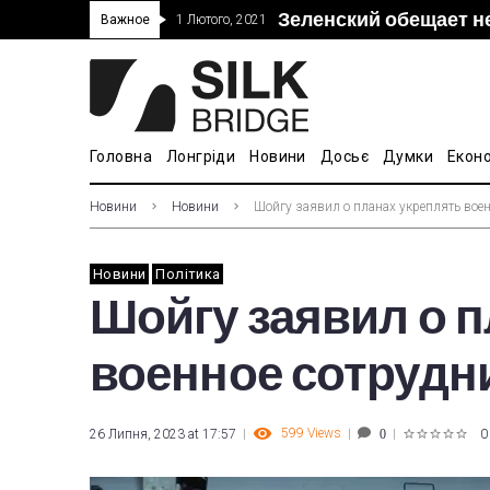
Зеленский обещает н
“Дочка” Beijing Skyr
Прошло 5-тое засед
В Украине ввели пош
Важное
1 Лютого, 2021
покупке “Мотор Сич”
вопросам культуры
Головна
Лонгріди
Новини
Досьє
Думки
Екон
Новини
Новини
Шойгу заявил о планах укреплять вое
Новини
Політика
Шойгу заявил о 
военное сотрудн
599
Views
26 Липня, 2023 at 17:57
0
0
1
2
3
4
5