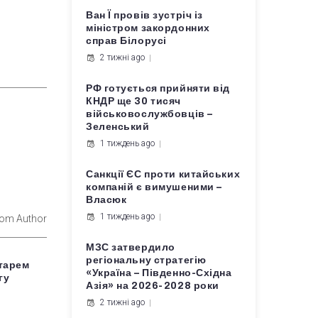
Ван Ї провів зустріч із
міністром закордонних
справ Білорусі
2 тижні ago
РФ готується прийняти від
КНДР ще 30 тисяч
військовослужбовців –
Зеленський
1 тиждень ago
Санкції ЄС проти китайських
компаній є вимушеними –
Власюк
1 тиждень ago
rom Author
МЗС затвердило
регіональну стратегію
етарем
«Україна – Південно-Східна
гу
Азія» на 2026-2028 роки
2 тижні ago