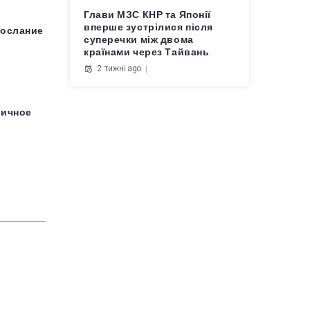
Глави МЗС КНР та Японії
вперше зустрілися після
послание
суперечки між двома
країнами через Тайвань
2 тижні ago
личное