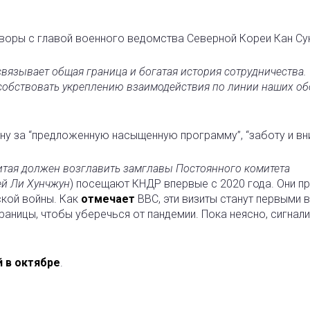
оворы с главой военного ведомства Северной Кореи Кан Су
вязывает общая граница и богатая история сотрудничества.
особствовать укреплению взаимодействия по линии наших о
 за “предложенную насыщенную программу”, “заботу и вн
тая должен возглавить замглавы Постоянного комитета
ей Ли Хунчжун
) посещают КНДР впервые с 2020 года. Они п
ской войны. Как
отмечает
BBC, эти визиты станут первыми 
границы, чтобы уберечься от пандемии. Пока неясно, сигнал
й в октябре
.