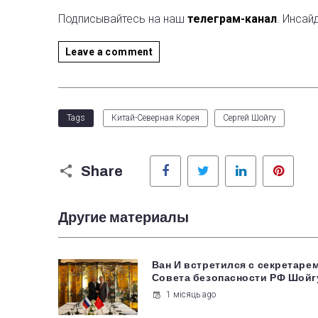
Подписывайтесь на наш
телеграм-канал
. Инсай
Leave a comment
Tags
Китай-Северная Корея
Сергей Шойгу
Facebook
Twitter
LinkedIn
Pinter
Share
Другие материалы
Ван И встретился с секретаре
Совета безопасности РФ Шойг
1 місяць ago