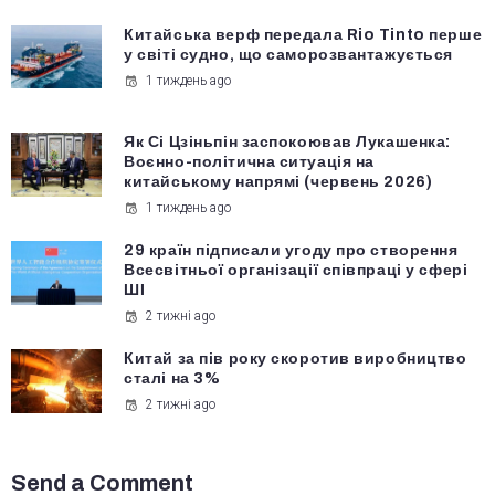
Китайська верф передала Rio Tinto перше
у світі судно, що саморозвантажується
1 тиждень ago
Як Сі Цзіньпін заспокоював Лукашенка:
Воєнно-політична ситуація на
китайському напрямі (червень 2026)
1 тиждень ago
29 країн підписали угоду про створення
Всесвітньої організації співпраці у сфері
ШІ
2 тижні ago
Китай за пів року скоротив виробництво
сталі на 3%
2 тижні ago
Send a Comment