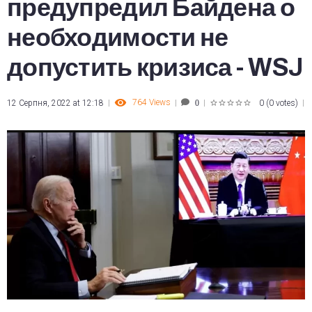
предупредил Байдена о
необходимости не
допустить кризиса - WSJ
764
Views
12 Серпня, 2022 at 12:18
0
(
0 votes
)
0
1
2
3
4
5