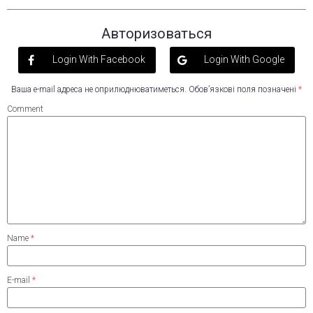
Авторизоваться
Login With Facebook
Login With Google
Ваша e-mail адреса не оприлюднюватиметься.
Обов’язкові поля позначені
*
Comment
Name
*
E-mail
*