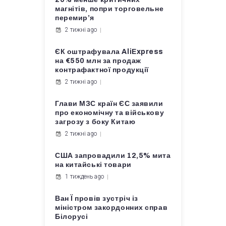
магнітів, попри торговельне
перемир’я
2 тижні ago
ЄК оштрафувала AliExpress
на €550 млн за продаж
контрафактної продукції
2 тижні ago
Глави МЗС країн ЄС заявили
про економічну та військову
загрозу з боку Китаю
2 тижні ago
США запровадили 12,5% мита
на китайські товари
1 тиждень ago
Ван Ї провів зустріч із
міністром закордонних справ
Білорусі