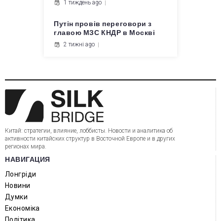
1 тиждень ago
Путін провів переговори з
главою МЗС КНДР в Москві
2 тижні ago
Китай: стратегии, влияние, лоббисты. Новости и аналитика об
активности китайских структур в Восточной Европе и в других
регионах мира.
НАВИГАЦИЯ
Лонгріди
Новини
Думки
Економіка
Політика