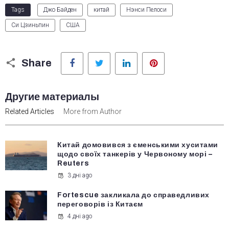
Tags
Джо Байден
китай
Нэнси Пелоси
Си Цзиньпин
США
Facebook
Twitter
LinkedIn
Pinterest
Share
Другие материалы
Related Articles
More from Author
Китай домовився з єменськими хуситами
щодо своїх танкерів у Червоному морі –
Reuters
3 дні ago
Fortescue закликала до справедливих
переговорів із Китаєм
4 дні ago