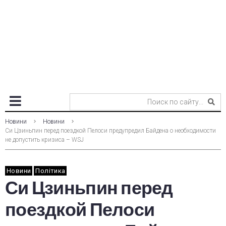
Новини
Новини
Си Цзиньпин перед поездкой Пелоси предупредил Байдена о необходимости
не допустить кризиса – WSJ
Новини
Політика
Си Цзиньпин перед
поездкой Пелоси