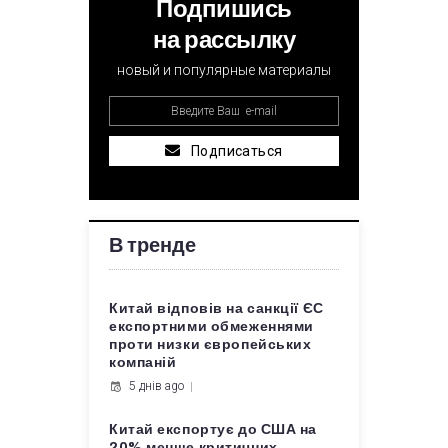
Подпишись
на рассылку
новый и популярные материалы
Подписаться
В тренде
Китай відповів на санкції ЄС
експортними обмеженнями
проти низки європейських
компаній
5 днів ago
Китай експортує до США на
20% менше критичних