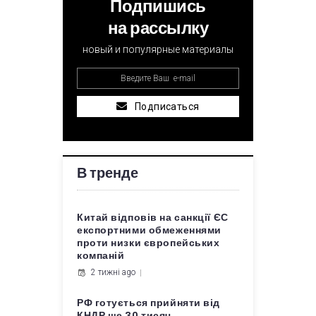
Подпишись
на рассылку
новый и популярные материалы
Подписаться
В тренде
Китай відповів на санкції ЄС
експортними обмеженнями
проти низки європейських
компаній
2 тижні ago
РФ готується прийняти від
КНДР ще 30 тисяч