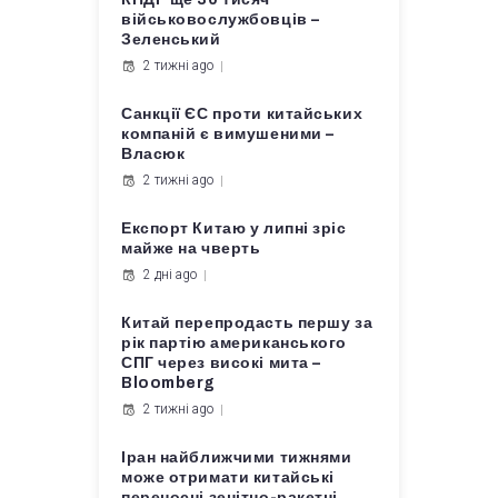
військовослужбовців –
Зеленський
2 тижні ago
Санкції ЄС проти китайських
компаній є вимушеними –
Власюк
2 тижні ago
Експорт Китаю у липні зріс
майже на чверть
2 дні ago
Китай перепродасть першу за
рік партію американського
СПГ через високі мита –
Bloomberg
2 тижні ago
Іран найближчими тижнями
може отримати китайські
переносні зенітно-ракетні