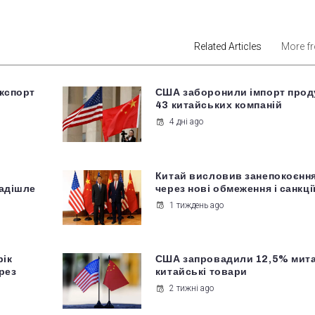
Related Articles
More f
кспорт
США заборонили імпорт проду
43 китайських компаній
4 дні ago
Китай висловив занепокоєнн
надішле
через нові обмеження і санкці
1 тиждень ago
рік
США запровадили 12,5% мита
рез
китайські товари
2 тижні ago