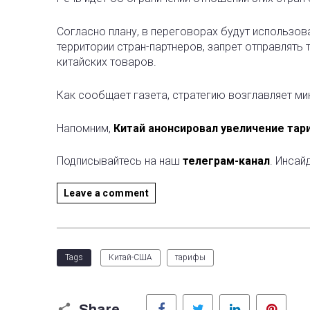
Согласно плану, в переговорах будут использов
территории стран-партнеров, запрет отправлять 
китайских товаров.
Как сообщает газета, стратегию возглавляет ми
Напомним,
Китай анонсировал увеличение тар
Подписывайтесь на наш
телеграм-канал
. Инсай
Leave a comment
Tags
Китай-США
тарифы
Facebook
Twitter
LinkedIn
Pinter
Share