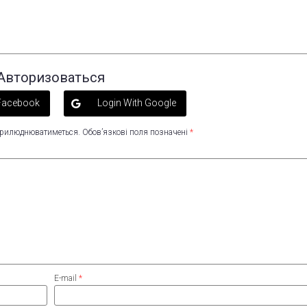
Авторизоваться
 Facebook
Login With Google
оприлюднюватиметься.
Обов’язкові поля позначені
*
E-mail
*