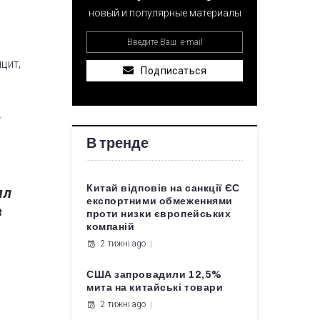
новый и популярные материалы
цит,
Подписаться
.
В тренде
Китай відповів на санкції ЄС
ял
експортними обмеженнями
в
проти низки європейських
компаній
2 тижні ago
США запровадили 12,5%
мита на китайські товари
2 тижні ago