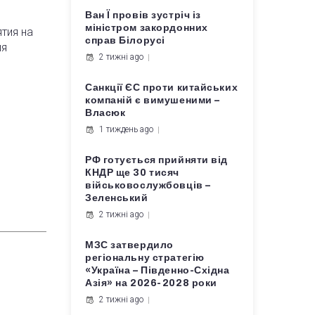
Ван Ї провів зустріч із
міністром закордонних
тия на
справ Білорусі
ия
2 тижні ago
Санкції ЄС проти китайських
компаній є вимушеними –
Власюк
1 тиждень ago
РФ готується прийняти від
КНДР ще 30 тисяч
військовослужбовців –
Зеленський
2 тижні ago
МЗС затвердило
регіональну стратегію
«Україна – Південно-Східна
Азія» на 2026-2028 роки
2 тижні ago