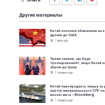
Другие материалы
Китай посилив обмеження на е
дронів до США
1 день ago
Трамп заявив, що буде
«розчарований», якщо Китай 
зброю до Ірану
1 тиждень ago
Китай перепродасть першу за 
партію американського СПГ че
високі мита – Bloomberg
1 тиждень ago