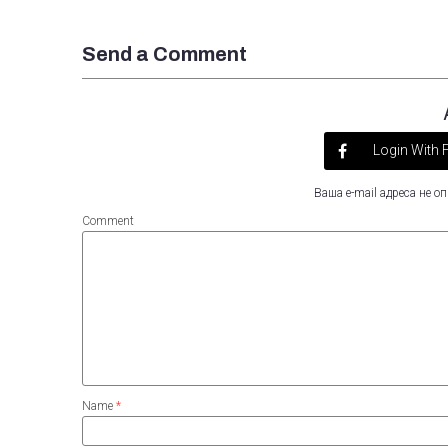
Send a Comment
Login With
Ваша e-mail адреса не 
Comment
Name
*