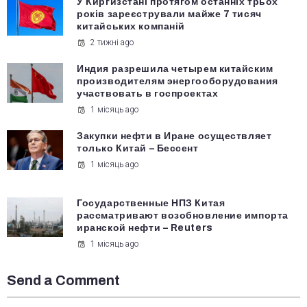
У Киргизстані протягом останніх трьох
років зареєстрували майже 7 тисяч
китайських компаній
2 тижні ago
Индия разрешила четырем китайским
производителям энергооборудования
участвовать в госпроектах
1 місяць ago
Закупки нефти в Иране осуществляет
только Китай – Бессент
1 місяць ago
Государственные НПЗ Китая
рассматривают возобновление импорта
иранской нефти – Reuters
1 місяць ago
Send a Comment