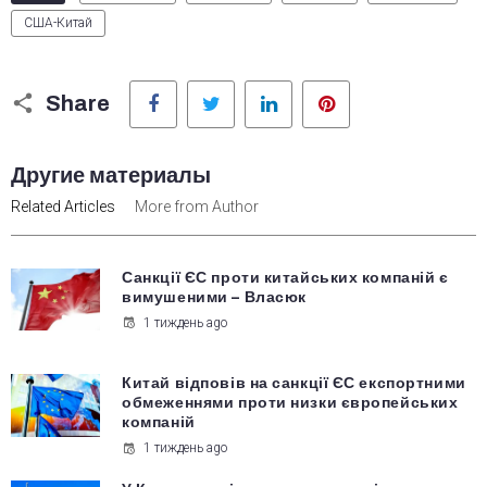
США-Китай
Facebook
Twitter
LinkedIn
Pinterest
Share
Другие материалы
Related Articles
More from Author
Санкції ЄС проти китайських компаній є
вимушеними – Власюк
1 тиждень ago
Китай відповів на санкції ЄС експортними
обмеженнями проти низки європейських
компаній
1 тиждень ago