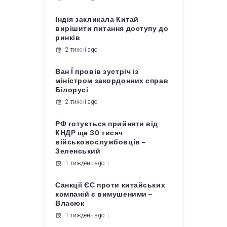
Індія закликала Китай
вирішити питання доступу до
ринків
2 тижні ago
Ван Ї провів зустріч із
міністром закордонних справ
Білорусі
2 тижні ago
РФ готується прийняти від
КНДР ще 30 тисяч
військовослужбовців –
Зеленський
1 тиждень ago
Санкції ЄС проти китайських
компаній є вимушеними –
Власюк
1 тиждень ago