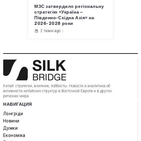
МЗС затвердило регіональну
стратегію «Україна –
Південно-Східна Азія» на
2026-2028 роки
2 тижні ago
Китай: стратегии, влияние, лоббисты. Новости и аналитика об
активности китайских структур в Восточной Европе и в других
регионах мира.
НАВИГАЦИЯ
Лонгріди
Новини
Думки
Економіка