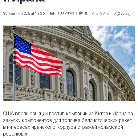
100
Views
30 Квітня, 2025 at 13:26
0
(
0 votes
)
0
1
2
3
4
5
США ввели санкции против компаний из Китая и Ирана за
закупку компонентов для топлива баллистических ракет
в интересах иранского Корпуса стражей исламской
революции.