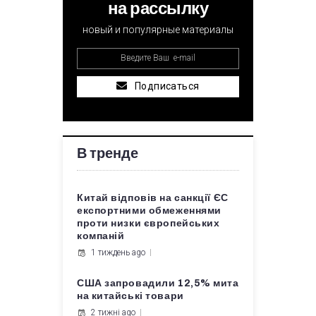
на рассылку
новый и популярные материалы
Подписаться
В тренде
Китай відповів на санкції ЄС
експортними обмеженнями
проти низки європейських
компаній
1 тиждень ago
США запровадили 12,5% мита
на китайські товари
2 тижні ago