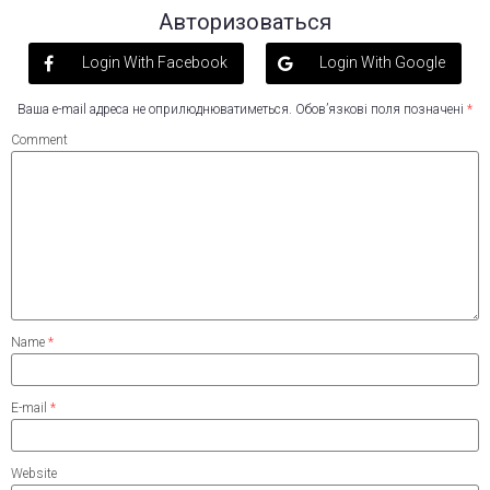
Авторизоваться
Login With Facebook
Login With Google
Ваша e-mail адреса не оприлюднюватиметься.
Обов’язкові поля позначені
*
Comment
Name
*
E-mail
*
Website