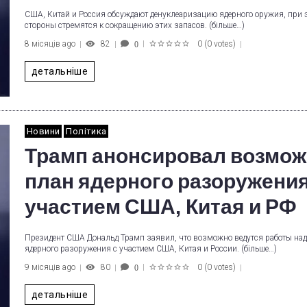
США, Китай и Россия обсуждают денуклеаризацию ядерного оружия, при 
стороны стремятся к сокращению этих запасов. (більше…)
8 місяців ago
82
0
(
0 votes
)
0
1
2
3
4
5
детальніше
Новини
Політика
Трамп анонсировал возмо
план ядерного разоружения
участием США, Китая и РФ
Президент США Дональд Трамп заявил, что возможно ведутся работы на
ядерного разоружения с участием США, Китая и России. (більше…)
9 місяців ago
80
0
(
0 votes
)
0
1
2
3
4
5
детальніше