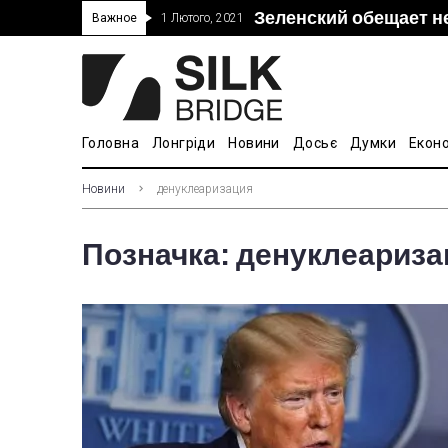
Зеленский обещает н
“Дочка” Beijing Skyr
Прошло 5-тое засед
В Украине ввели пош
Важное
1 Лютого, 2021
покупке “Мотор Сич”
вопросам культуры
Головна
Лонгріди
Новини
Досьє
Думки
Екон
Новини
денуклеаризация
Позначка:
денуклеариза