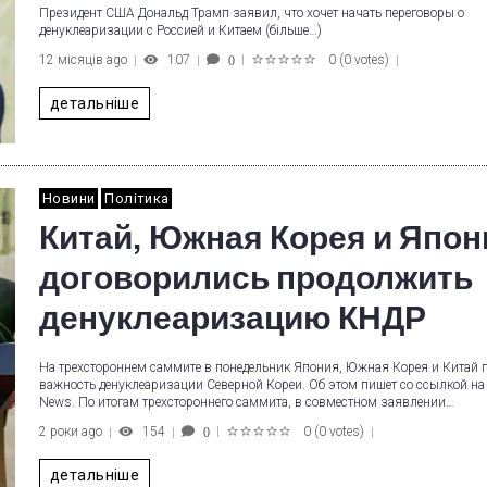
Президент США Дональд Трамп заявил, что хочет начать переговоры о
денуклеаризации с Россией и Китаем (більше…)
12 місяців ago
107
0
(
0 votes
)
0
1
2
3
4
5
детальніше
Новини
Політика
Китай, Южная Корея и Япон
договорились продолжить
денуклеаризацию КНДР
На трехстороннем саммите в понедельник Япония, Южная Корея и Китай 
важность денуклеаризации Северной Кореи. Об этом пишет со ссылкой на
News. По итогам трехстороннего саммита, в совместном заявлении…
2 роки ago
154
0
(
0 votes
)
0
1
2
3
4
5
детальніше