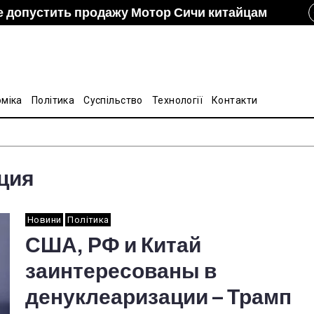
е допустить продажу Мотор Сичи китайцам
izon и DCH Group подали новую заявку в АМКУ о
ание украинско-китайской Подкомиссии по
лину на стальные трубы из Китая
оміка
Політика
Суспільство
Технології
Контакти
ция
Новини
Політика
США, РФ и Китай
заинтересованы в
денуклеаризации – Трамп