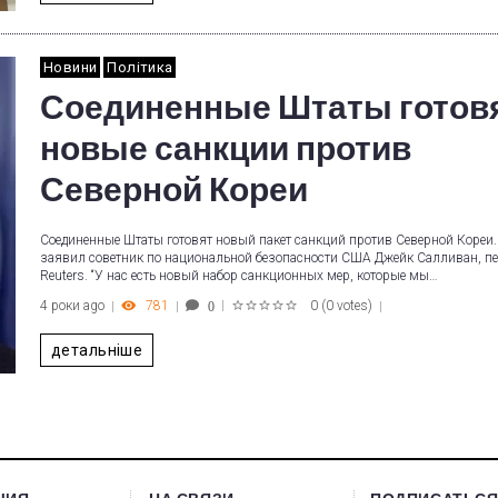
Новини
Політика
Соединенные Штаты готов
новые санкции против
Северной Кореи
Соединенные Штаты готовят новый пакет санкций против Северной Кореи.
заявил советник по национальной безопасности США Джейк Салливан, пе
Reuters. “У нас есть новый набор санкционных мер, которые мы…
4 роки ago
781
0
(
0 votes
)
0
1
2
3
4
5
детальніше