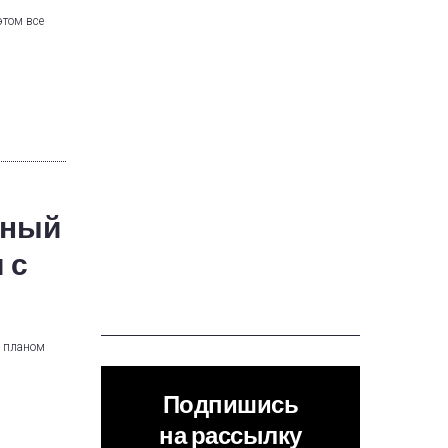
этом все
жный
 с
д планом
Подпишись
на рассылку