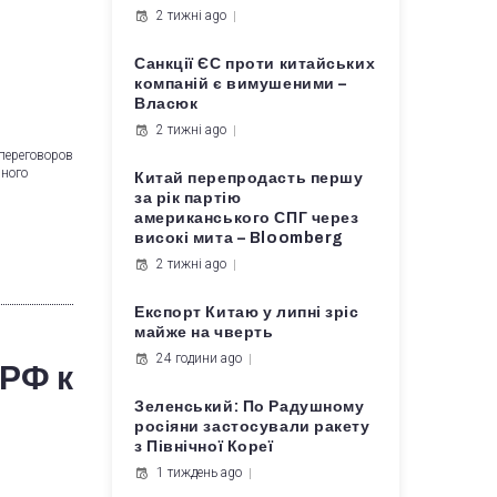
2 тижні ago
Санкції ЄС проти китайських
компаній є вимушеними –
Власюк
2 тижні ago
 переговоров
рного
Китай перепродасть першу
за рік партію
американського СПГ через
високі мита – Bloomberg
2 тижні ago
Експорт Китаю у липні зріс
майже на чверть
24 години ago
 РФ к
Зеленський: По Радушному
росіяни застосували ракету
з Північної Кореї
1 тиждень ago