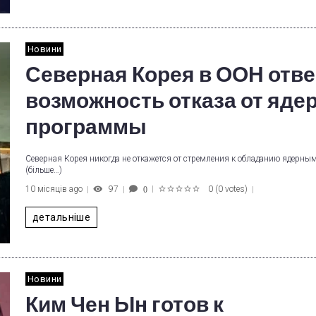
Новини
Северная Корея в ООН отве
возможность отказа от яде
программы
Северная Корея никогда не откажется от стремления к обладанию ядерны
(більше…)
10 місяців ago
97
0
(
0 votes
)
0
1
2
3
4
5
детальніше
Новини
Ким Чен Ын готов к