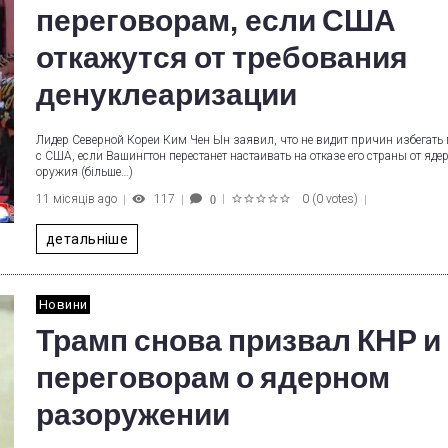
переговорам, если США
откажутся от требования
денуклеаризации
Лидер Северной Кореи Ким Чен Ын заявил, что не видит причин избегать
с США, если Вашингтон перестанет настаивать на отказе его страны от яде
оружия (більше…)
11 місяців ago
117
0
(
0 votes
)
0
1
2
3
4
5
детальніше
Новини
Трамп снова призвал КНР и
переговорам о ядерном
разоружении