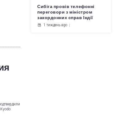
Сибіга провів телефонні
переговори з міністром
закордонних справ Індії
1 тиждень ago
ия
подтвердили
 Kyodo