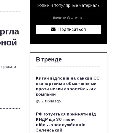
новый и популярные материалы
ргла
Подписаться
рной
В тренде
м оружием.
Китай відповів на санкції ЄС
експортними обмеженнями
проти низки європейських
компаній
2 тижні ago
РФ готується прийняти від
КНДР ще 30 тисяч
військовослужбовців –
Зеленський