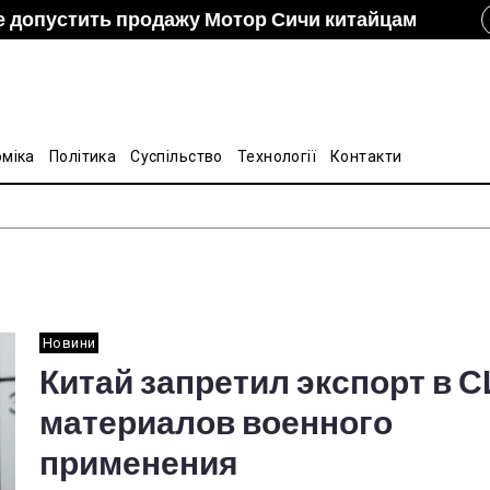
е допустить продажу Мотор Сичи китайцам
izon и DCH Group подали новую заявку в АМКУ о
ание украинско-китайской Подкомиссии по
лину на стальные трубы из Китая
оміка
Політика
Суспільство
Технології
Контакти
Новини
Китай запретил экспорт в 
материалов военного
применения