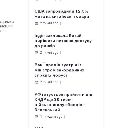
США запровадили 12,5%
мита на китайські товари
обходимых
2 тижні ago
никаций:
ать…
Індія закликала Китай
вирішити питання доступу
до ринків
2 тижні ago
Ван Ї провів зустріч із
міністром закордонних
справ Білорусі
2 тижні ago
РФ готується прийняти від
КНДР ще 30 тисяч
військовослужбовців –
Зеленський
1 тиждень ago