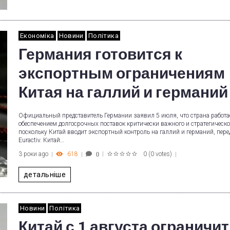
Економіка
Новини
Політика
Германия готовится к
экспортным ограничениям
Китая на галлий и германий
Официальный представитель Германии заявил 5 июля, что страна работа
обеспечением долгосрочных поставок критически важного и стратегическо
поскольку Китай вводит экспортный контроль на галлий и германий, пере
Euractiv. Китай…
3 роки ago
618
0
(
0 votes
)
0
1
2
3
4
5
детальніше
Новини
Політика
Китай с 1 августа ограничит