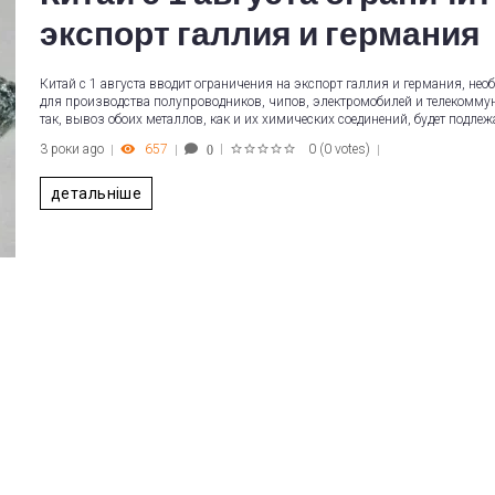
экспорт галлия и германия
Китай с 1 августа вводит ограничения на экспорт галлия и германия, не
для производства полупроводников, чипов, электромобилей и телекомму
так, вывоз обоих металлов, как и их химических соединений, будет подлеж
3 роки ago
657
0
(
0 votes
)
0
1
2
3
4
5
детальніше