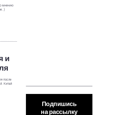
по мнению
ше…)
я и
уля
ля после
t. Китай
Подпишись
на рассылку