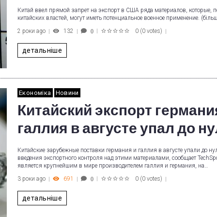
Китай ввел прямой запрет на экспорт в США ряда материалов, которые, 
китайских властей, могут иметь потенциальное военное применение. (біль
2 роки ago
132
0
(
0 votes
)
0
1
2
3
4
5
детальніше
Економіка
Новини
Китайский экспорт германи
галлия в августе упал до н
Китайские зарубежные поставки германия и галлия в августе упали до ну
введения экспортного контроля над этими материалами, сообщает TechSpo
является крупнейшим в мире производителем галлия и германия, на…
3 роки ago
691
0
(
0 votes
)
0
1
2
3
4
5
детальніше