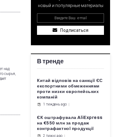
новый и популярные материалы
Подписаться
В тренде
ет над
го сырья,
даёт
Китай відповів на санкції ЄС
експортними обмеженнями
проти низки європейських
компаній
1 тиждень ago
ЄК оштрафувала AliExpress
на €550 млн за продаж
контрафактної продукції
2 тижні ago