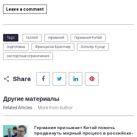
Leave a comment
Tags
галлий
германий
Германия-Китай
подготовка
Франциска Брантнер
Хольгер Кунце
экспортные ограничения
Facebook
Twitter
LinkedIn
Pinterest
Share
Другие материалы
Related Articles
More from Author
Германия призывает Китай помочь
продвинуть мирный процесс в российско-