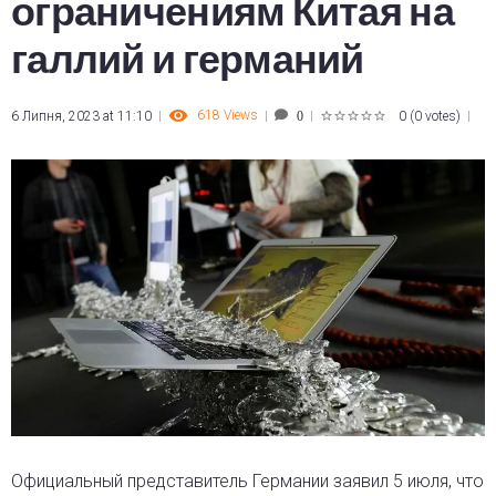
ограничениям Китая на
галлий и германий
618
Views
6 Липня, 2023 at 11:10
0
(
0 votes
)
0
1
2
3
4
5
Официальный представитель Германии заявил 5 июля, что