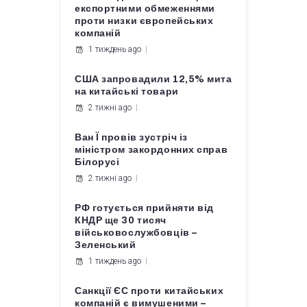
експортними обмеженнями
проти низки європейських
компаній
1 тиждень ago
США запровадили 12,5% мита
на китайські товари
2 тижні ago
Ван Ї провів зустріч із
міністром закордонних справ
Білорусі
2 тижні ago
РФ готується прийняти від
КНДР ще 30 тисяч
військовослужбовців –
Зеленський
1 тиждень ago
Санкції ЄС проти китайських
компаній є вимушеними –