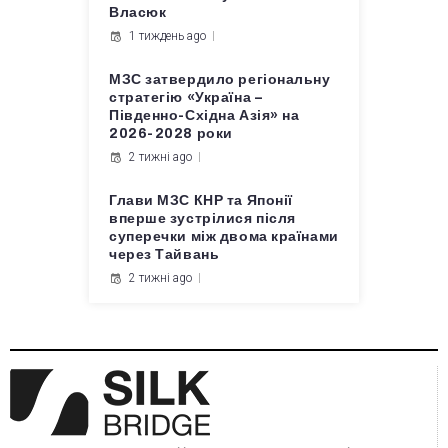
Власюк
1 тиждень ago
МЗС затвердило регіональну
стратегію «Україна –
Південно-Східна Азія» на
2026-2028 роки
2 тижні ago
Глави МЗС КНР та Японії
вперше зустрілися після
суперечки між двома країнами
через Тайвань
2 тижні ago