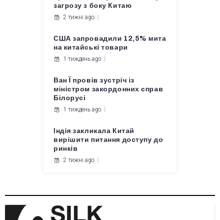
загрозу з боку Китаю
2 тижні ago
США запровадили 12,5% мита
на китайські товари
1 тиждень ago
Ван Ї провів зустріч із
міністром закордонних справ
Білорусі
1 тиждень ago
Індія закликала Китай
вирішити питання доступу до
ринків
2 тижні ago