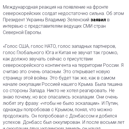
Международная реакция на появление на фронте
северокорейских солдат недостаточно сильна. Об этом
Президент Украины Владимир Зеленский
заявил
в
интервью с представителям ведущих СМИ стран
Северной Европы.
«Голос США, голос НАТО, голос западных партнеров,
голос Глобального Юга и Китая не звучат так громко,
как должно звучать сейчас о присутствии
северокорейского контингента на территории России. Я
считаю это очень опасным. Это открывает новую
страницу этой войны. Это будет так же, как в самом
начале оккупации Россией нашего Крыма. Была тишина
со стороны Запада. Никто не хотел реагировать. Не
знаю почему, но все опасались эскалации. Они очень
любят эту фразу: «чтобы не было эскалации». И Путин,
однажды попробовав с Крымом, понял, что можно
продолжать. Он попробовал с Донбассом и добился
успехов. Донбасс был оккупирован. И после восьми лет
и оккупации двух украинских земель он начал