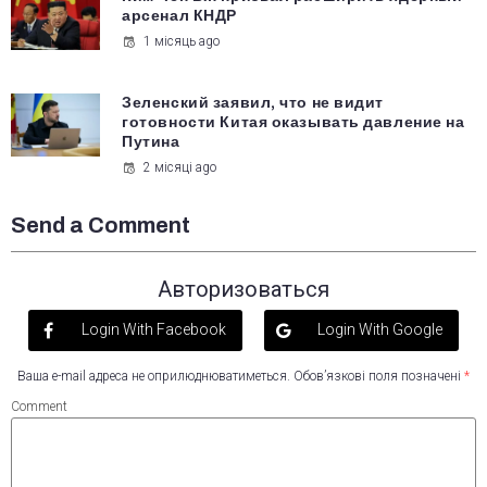
арсенал КНДР
1 місяць ago
Зеленский заявил, что не видит
готовности Китая оказывать давление на
Путина
2 місяці ago
Send a Comment
Авторизоваться
Login With Facebook
Login With Google
Ваша e-mail адреса не оприлюднюватиметься.
Обов’язкові поля позначені
*
Comment