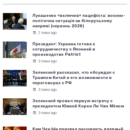
Лукашенко «включив» пацифіста: воєнно-
політична ситуація на білоруському
напрямі (червень 2026)
2 тижні ago
Президент: Украина готова к
сотрудничеству с Японией в
производстве Patriot
3 тижні ago
Зеленский рассказал, что обсуждал с
Трампом Китай и его возможности в
переговорах с РФ
3 тижні ago
Зеленский провел первую встречу с
президентом Южной Кореи Ли Чжэ Мёном
3 тижні ago
Ким Чен Ын призвал расширить ядерный