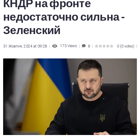
КНДР на фронте
недостаточно сильна -
Зеленский
173
Views
31 Жовтня, 2024 at 09:28
0
(
0 votes
)
0
1
2
3
4
5