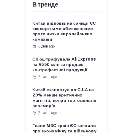
В тренде
Китай відповів на санкції ЄС
експортними обмеженнями
проти низки європейських
компаній
6 днів ago
ЄК оштрафувала AliExpress
на €550 млн за продаж
контрафактної продукції
2 тижні ago
Китай експортує до США на
20% менше критичних
магнітів, попри торговельне
перемир’я
2 тижні ago
Глави МЗС країн ЄС заявили
про економічну та військову