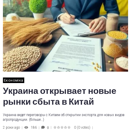
Економіка
Украина открывает новые
рынки сбыта в Китай
Украина ведет переговоры с Китаем об открытии экспорта для новых видов
агропродукции. (більше…)
2 роки ago
186
0
(
0 votes
)
0
1
2
3
4
5