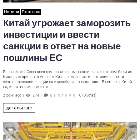
Новини
Політика
Китай угрожает заморозить
инвестиции и ввести
санкции в ответ на новые
пошлины ЕС
Европейский Союз ввел компенсационные пошлины на электромобили из
Китая, что привело к угрозам Китая заморозить инвестиции и ввести
соответствующие санкции на европейские товары, пишет Bloomberg. Китай
надеется на компромисс с…
2 роки ago
274
0
(
0 votes
)
0
1
2
3
4
5
детальніше