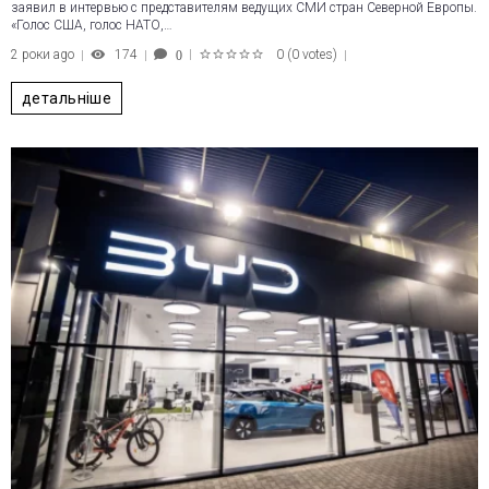
заявил в интервью с представителям ведущих СМИ стран Северной Европы.
«Голос США, голос НАТО,…
2 роки ago
174
0
(
0 votes
)
0
1
2
3
4
5
детальніше