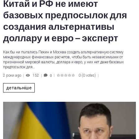
Китай и РФ не имеют
базовых предпосылок для
создания альтернативы
доллару и евро – эксперт
Как бы ни пытались Пекин и Москва создать альтернативную систему
международных финансовых расчетов, чтобы быть независимыми от
признанной мировой валюты, доллара и евро, у них нет даже базовых
предпосылок для…
2 роки ago
152
0
(
0 votes
)
0
1
2
3
4
5
детальніше