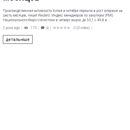
Производственная активность Китая в октябре перешла в рост впервые за
шесть месяцев, пишет Reuters. Индекс менеджеров по закупкам (PMI)
Национального бюро статистики в четверг вырос до 50,1 с 49,8 в…
2 роки ago
170
0
(
0 votes
)
0
1
2
3
4
5
детальніше