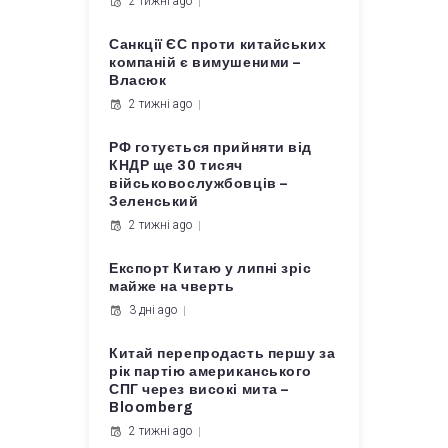
2 тижні ago
Санкції ЄС проти китайських
компаній є вимушеними –
Власюк
2 тижні ago
РФ готується прийняти від
КНДР ще 30 тисяч
військовослужбовців –
Зеленський
2 тижні ago
Експорт Китаю у липні зріс
майже на чверть
3 дні ago
Китай перепродасть першу за
рік партію американського
СПГ через високі мита –
Bloomberg
2 тижні ago