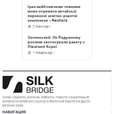
Іран найближчими тижнями
може отримати китайські
переносні зенітно-ракетні
комплекси – Reuters
2 тижні ago
Зеленський: По Радушному
росіяни застосували ракету з
Північної Кореї
1 тиждень ago
Китай: стратегии, влияние, лоббисты. Новости и аналитика об
активности китайских структур в Восточной Европе и в других
регионах мира.
НАВИГАЦИЯ