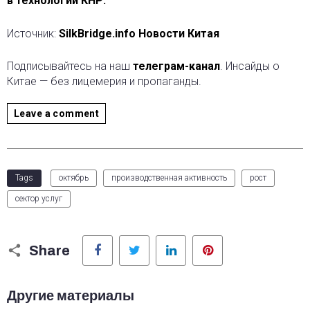
в технологии КНР.
Источник:
SilkBridge.info Новости Китая
Подписывайтесь на наш
телеграм-канал
. Инсайды о
Китае — без лицемерия и пропаганды.
Leave a comment
Tags
октябрь
производственная активность
рост
сектор услуг
Facebook
Twitter
LinkedIn
Pinterest
Share
Другие материалы