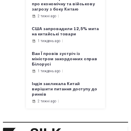
про економічну та військову
загрозу з боку Китаю
2 тижні ago
США запровадили 12,5% мита
на китайські товари
1 тиждень ago
Ван Ї провів зустріч із
міністром закордонних справ
Білорусі
1 тиждень ago
Індія закликала Китай
вирішити питання доступу до
ринків
2 тижні ago