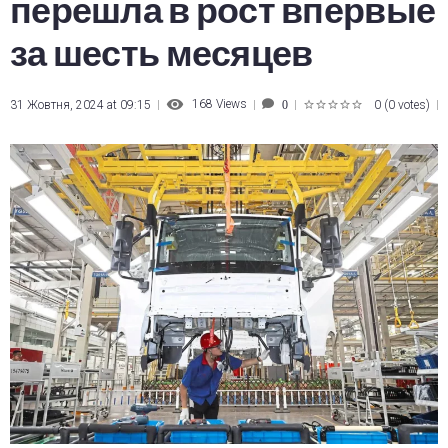
перешла в рост впервые
за шесть месяцев
168
Views
31 Жовтня, 2024 at 09:15
0
(
0 votes
)
0
1
2
3
4
5