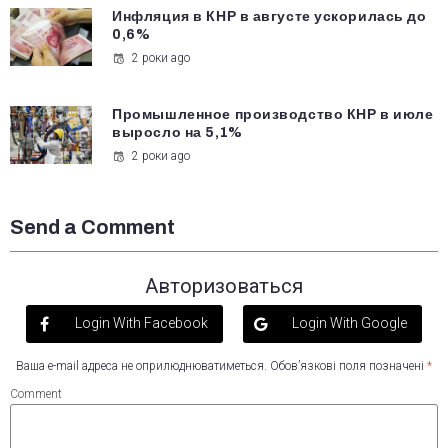
Инфляция в КНР в августе ускорилась до
0,6%
2 роки ago
Промышленное производство КНР в июле
выросло на 5,1%
2 роки ago
Send a Comment
Авторизоваться
Login With Facebook
Login With Google
Ваша e-mail адреса не оприлюднюватиметься.
Обов’язкові поля позначені
*
Comment