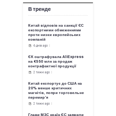
В тренде
Китай відповів на санкції ЄС
експортними обмеженнями
проти низки європейських
компаній
6 днів ago
ЄК оштрафувала AliExpress
на €550 млн за продаж
контрафактної продукції
2 тижні ago
Китай експортує до США на
20% менше критичних
магнітів, попри торговельне
перемир’я
2 тижні ago
Глави МЗС країн ЄС заявили