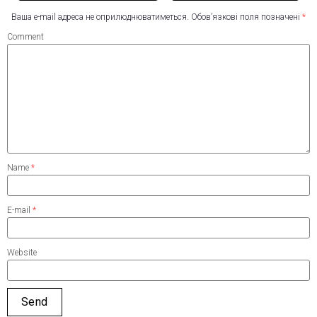
Ваша e-mail адреса не оприлюднюватиметься.
Обов’язкові поля позначені
*
Comment
Name
*
E-mail
*
Website