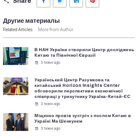
Share
Другие материалы
Related Articles
More from Author
В НАН України створили Центр досліджень
Китаю та Північної Євразії
3 тижні ago
Український Центр Разумкова та
китайський Horizon Insights Center
обговорили перспективи економічної
співпраці у трикутнику Україна-Китай-ЄС
3 тижні ago
Міщенко провів зустріч з послом Китаю в
Україні Ма Шенкунєм
3 тижні ago