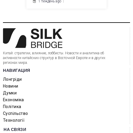
1 тиждень ago
Китай: стратегии, влияние, лоббисты. Новости и аналитика об
активности китайских структур в Восточной Европе и в других
регионах мира.
НАВИГАЦИЯ
Лонгріди
Новини
Думки
Економіка
Політика
Суспільство
Технології
НА СВЯЗИ