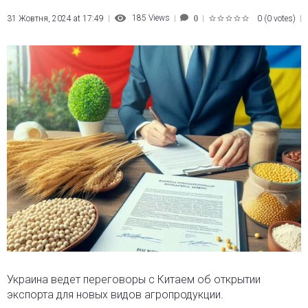
185
Views
31 Жовтня, 2024 at 17:49
0
(
0 votes
)
0
1
2
3
4
5
Украина ведет переговоры с Китаем об открытии
экспорта для новых видов агропродукции.