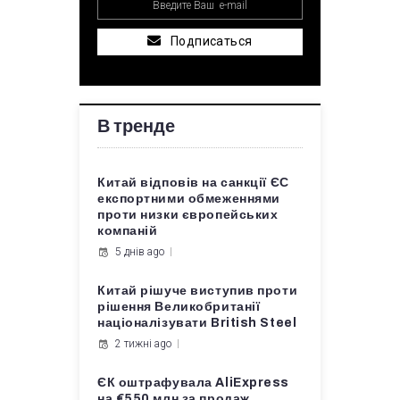
Подписаться
В тренде
Китай відповів на санкції ЄС
експортними обмеженнями
проти низки європейських
компаній
5 днів ago
Китай рішуче виступив проти
рішення Великобританії
націоналізувати British Steel
2 тижні ago
ЄК оштрафувала AliExpress
на €550 млн за продаж