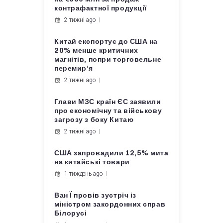
контрафактної продукції
2 тижні ago
Китай експортує до США на
20% менше критичних
магнітів, попри торговельне
перемир’я
2 тижні ago
Глави МЗС країн ЄС заявили
про економічну та військову
загрозу з боку Китаю
2 тижні ago
США запровадили 12,5% мита
на китайські товари
1 тиждень ago
Ван Ї провів зустріч із
міністром закордонних справ
Білорусі