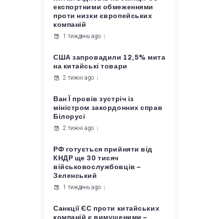
експортними обмеженнями
проти низки європейських
компаній
1 тиждень ago
США запровадили 12,5% мита
на китайські товари
2 тижні ago
Ван Ї провів зустріч із
міністром закордонних справ
Білорусі
2 тижні ago
РФ готується прийняти від
КНДР ще 30 тисяч
військовослужбовців –
Зеленський
1 тиждень ago
Санкції ЄС проти китайських
компаній є вимушеними –