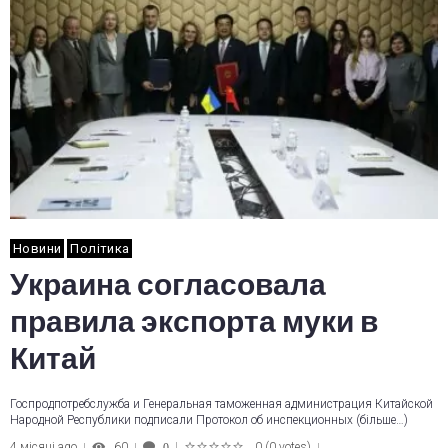
Новини
Політика
Украина согласовала
правила экспорта муки в
Китай
Госпродпотребслужба и Генеральная таможенная администрация Китайской
Народной Республики подписали Протокол об инспекционных (більше…)
4 місяці ago
60
0
(
0 votes
)