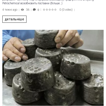
Petrochemical возобновить поставки (більше…)
4 тижні ago
36
0
(
0 votes
)
0
1
2
3
4
5
детальніше