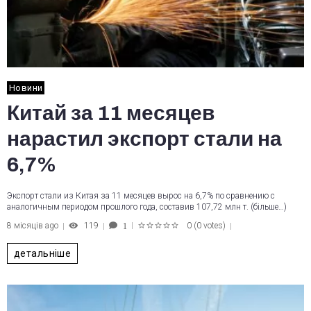
Новини
Китай за 11 месяцев
нарастил экспорт стали на
6,7%
Экспорт стали из Китая за 11 месяцев вырос на 6,7% по сравнению с
аналогичным периодом прошлого года, составив 107,72 млн т. (більше…)
8 місяців ago
119
0
(
0 votes
)
1
1
2
3
4
5
детальніше