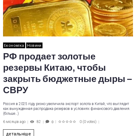
Економіка
Новини
РФ продает золотые
резервы Китаю, чтобы
закрыть бюджетные дыры –
СВРУ
Россия в 2025 году резко увеличила экспорт золота в Китай, что выглядит
как вынужденная распродажа резервов в условиях финансового давления.
(більше…)
6 місяців ago
82
0
(
0 votes
)
0
1
2
3
4
5
детальніше