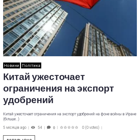
Новини
Політика
Китай ужесточает
ограничения на экспорт
удобрений
Китай ужесточает ограничения на экспорт удобрений на фоне войны в Иране
(більше…)
5 місяців ago
54
0
(
0 votes
)
0
1
2
3
4
5
детальніше