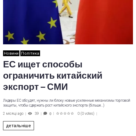
Новини
Політика
ЕС ищет способы
ограничить китайский
экспорт – СМИ
Лидеры ЕС обсудят, нужны ли блоку новые усиленные механизмы торговой
защиты, чтобы сдержать рост китайского экспорта (більше…)
2 місяці ago
39
0
(
0 votes
)
0
1
2
3
4
5
детальніше