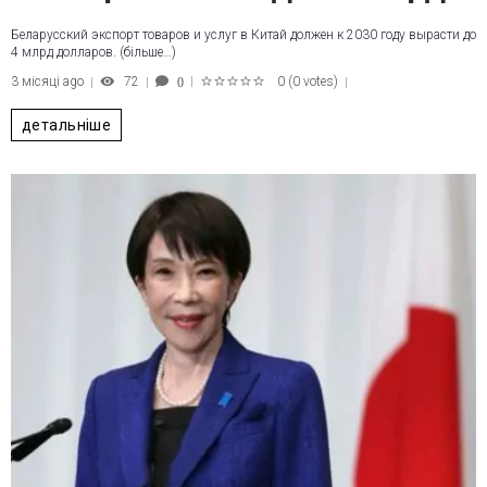
Беларусский экспорт товаров и услуг в Китай должен к 2030 году вырасти до
4 млрд долларов. (більше…)
3 місяці ago
72
0
(
0 votes
)
0
1
2
3
4
5
детальніше