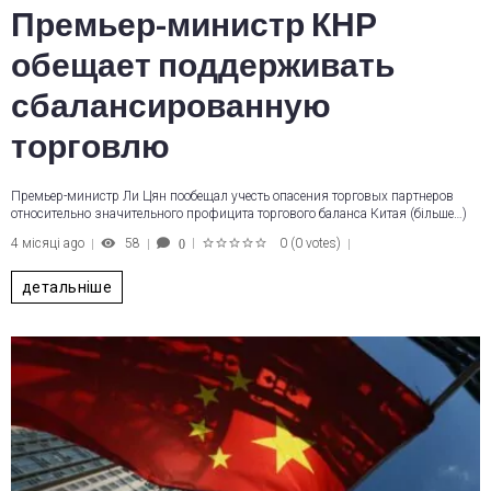
Премьер-министр КНР
обещает поддерживать
сбалансированную
торговлю
Премьер-министр Ли Цян пообещал учесть опасения торговых партнеров
относительно значительного профицита торгового баланса Китая (більше…)
4 місяці ago
58
0
(
0 votes
)
0
1
2
3
4
5
детальніше