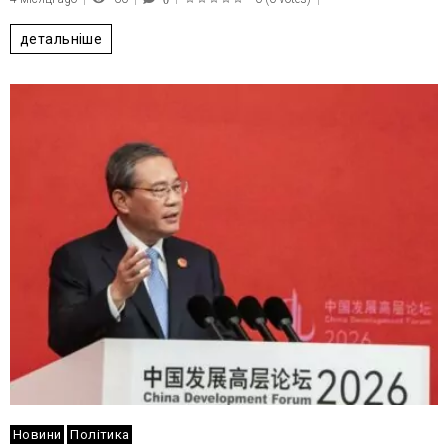
0
1
2
3
4
5
детальніше
Новини
Політика