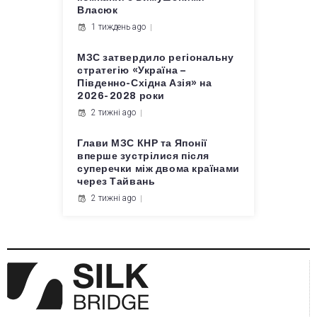
Власюк
1 тиждень ago
МЗС затвердило регіональну
стратегію «Україна –
Південно-Східна Азія» на
2026-2028 роки
2 тижні ago
Глави МЗС КНР та Японії
вперше зустрілися після
суперечки між двома країнами
через Тайвань
2 тижні ago