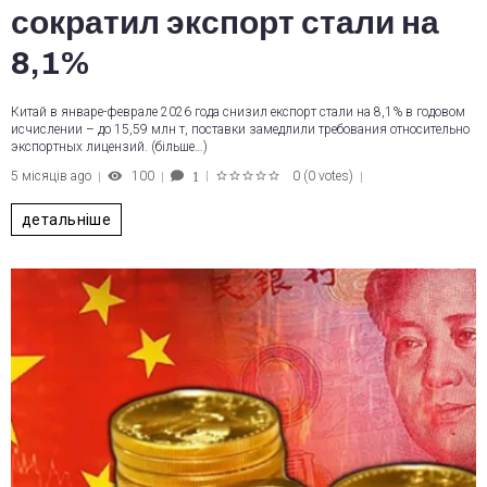
сократил экспорт стали на
8,1%
Китай в январе-феврале 2026 года снизил експорт стали на 8,1% в годовом
исчислении – до 15,59 млн т, поставки замедлили требования относительно
экспортных лицензий. (більше…)
5 місяців ago
100
0
(
0 votes
)
1
1
2
3
4
5
детальніше