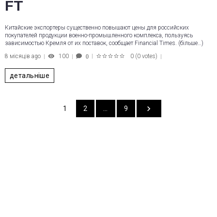
FT
Китайские экспортеры существенно повышают цены для российских
покупателей продукции военно-промышленного комплекса, пользуясь
зависимостью Кремля от их поставок, сообщает Financial Times. (більше…)
8 місяців ago
100
0
(
0 votes
)
0
1
2
3
4
5
детальніше
1
2
…
9