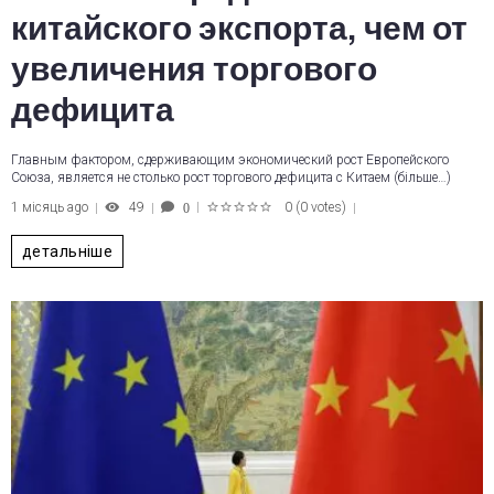
китайского экспорта, чем от
увеличения торгового
дефицита
Главным фактором, сдерживающим экономический рост Европейского
Союза, является не столько рост торгового дефицита с Китаем (більше…)
1 місяць ago
49
0
(
0 votes
)
0
1
2
3
4
5
детальніше