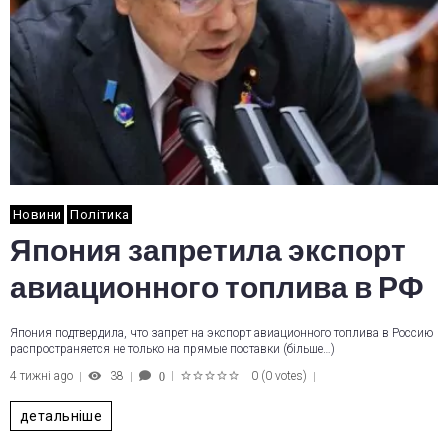
Новини
Політика
Япония запретила экспорт
авиационного топлива в РФ
Япония подтвердила, что запрет на экспорт авиационного топлива в Россию
распространяется не только на прямые поставки (більше…)
4 тижні ago
38
0
(
0 votes
)
0
1
2
3
4
5
детальніше