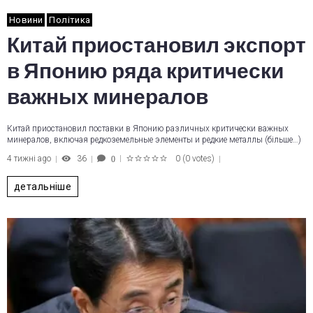
Новини
Політика
Китай приостановил экспорт
в Японию ряда критически
важных минералов
Китай приостановил поставки в Японию различных критически важных
минералов, включая редкоземельные элементы и редкие металлы (більше…)
4 тижні ago
36
0
(
0 votes
)
0
1
2
3
4
5
детальніше