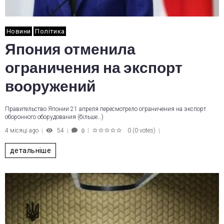
Новини
Політика
Япония отменила
ограничения на экспорт
вооружений
Правительство Японии 21 апреля пересмотрело ограничения на экспорт
оборонного оборудования (більше…)
4 місяці ago
54
0
(
0 votes
)
0
1
2
3
4
5
детальніше