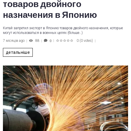
товаров двойного
назначения в Японию
Китай запретил экспорт в Японию товаров двойного назначения, которые
могут использоваться в военных целях (більше…)
7 місяців ago
88
0
(
0 votes
)
0
1
2
3
4
5
детальніше