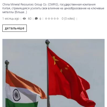
China Mineral Resources Group Co. (CMRG), государственная компания
Китая, стремящаяся усилить свое влияние на ценообразование на ключевые
металлы (більше…)
1 місяць ago
60
0
(
0 votes
)
0
1
2
3
4
5
детальніше