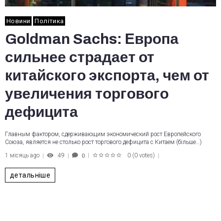
Новини
Політика
Goldman Sachs: Европа
сильнее страдает от
китайского экспорта, чем от
увеличения торгового
дефицита
Главным фактором, сдерживающим экономический рост Европейского
Союза, является не столько рост торгового дефицита с Китаем (більше…)
1 місяць ago
49
0
(
0 votes
)
0
1
2
3
4
5
детальніше