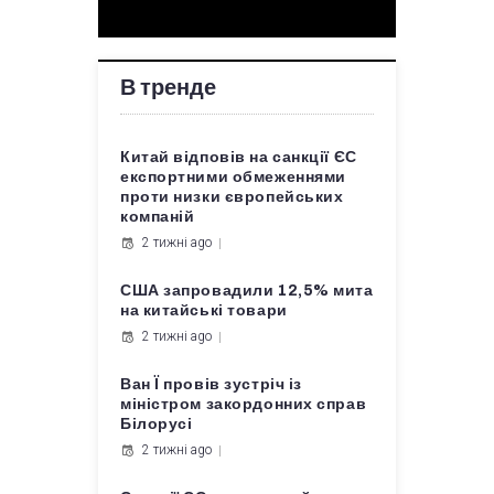
В тренде
Китай відповів на санкції ЄС
експортними обмеженнями
проти низки європейських
компаній
2 тижні ago
США запровадили 12,5% мита
на китайські товари
2 тижні ago
Ван Ї провів зустріч із
міністром закордонних справ
Білорусі
2 тижні ago