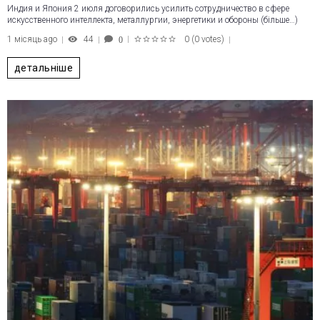
Индия и Япония 2 июля договорились усилить сотрудничество в сфере
искусственного интеллекта, металлургии, энергетики и обороны (більше…)
1 місяць ago
44
0
(
0 votes
)
0
1
2
3
4
5
детальніше