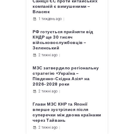
Санкції ЄС проти китайських
компаній є вимушеними –
Власюк
1 тиждень ago
РФ готується прийняти від
КНДР ще 30 тисяч
військовослужбовців –
Зеленський
2 тижні ago
МЗС затвердило регіональну
стратегію «Україна –
Південно-Східна Азія» на
2026-2028 роки
2 тижні ago
Глави МЗС КНР та Японії
вперше зустрілися після
суперечки між двома країнами
через Тайвань
2 тижні ago