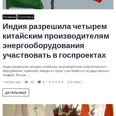
Новини
Політика
Индия разрешила четырем
китайским производителям
энергооборудования
участвовать в госпроектах
Индия разрешила четырем китайским производителям энергетического
оборудования, имеющим заводы в стране, участвовать в государственных
тендерах (більше…)
1 місяць ago
35
0
(
0 votes
)
0
1
2
3
4
5
детальніше