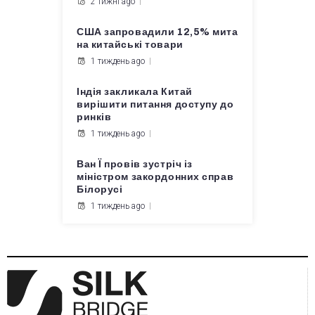
2 тижні ago
США запровадили 12,5% мита
на китайські товари
1 тиждень ago
Індія закликала Китай
вирішити питання доступу до
ринків
1 тиждень ago
Ван Ї провів зустріч із
міністром закордонних справ
Білорусі
1 тиждень ago