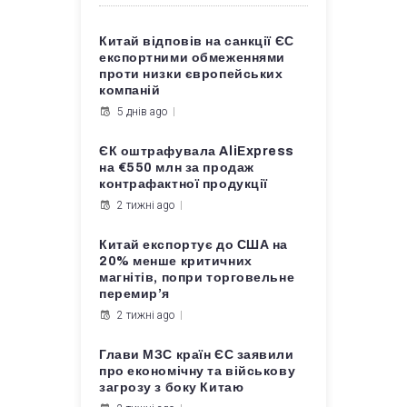
Китай відповів на санкції ЄС
експортними обмеженнями
проти низки європейських
компаній
5 днів ago
ЄК оштрафувала AliExpress
на €550 млн за продаж
контрафактної продукції
2 тижні ago
Китай експортує до США на
20% менше критичних
магнітів, попри торговельне
перемир’я
2 тижні ago
Глави МЗС країн ЄС заявили
про економічну та військову
загрозу з боку Китаю