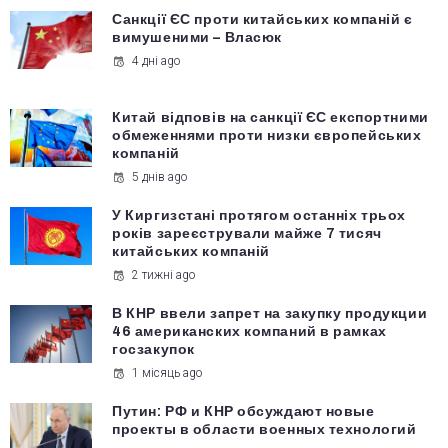
Санкції ЄС проти китайських компаній є
вимушеними – Власюк
4 дні ago
Китай відповів на санкції ЄС експортними
обмеженнями проти низки європейських
компаній
5 днів ago
У Киргизстані протягом останніх трьох
років зареєстрували майже 7 тисяч
китайських компаній
2 тижні ago
В КНР ввели запрет на закупку продукции
46 американских компаний в рамках
госзакупок
1 місяць ago
Путин: РФ и КНР обсуждают новые
проекты в области военных технологий