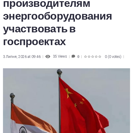
производителям
энергооборудования
участвовать в
госпроектах
35
Views
3 Липня, 2026 at 09:46
0
(
0 votes
)
0
1
2
3
4
5