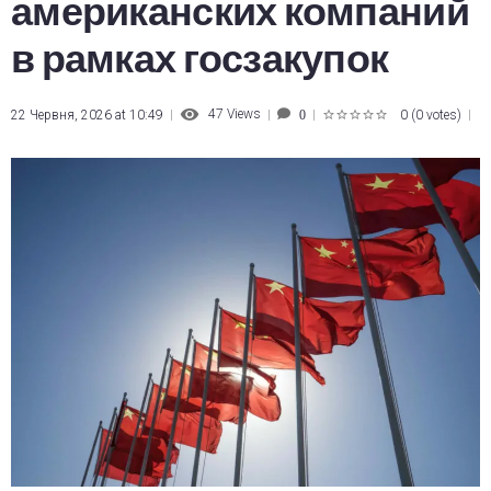
американских компаний
в рамках госзакупок
47
Views
22 Червня, 2026 at 10:49
0
(
0 votes
)
0
1
2
3
4
5