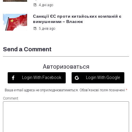
4 дні ago
Санкції ЄС проти китайських компаній є
вимушеними – Власюк
5 днів ago
Send a Comment
Авторизоваться
Login With Facebook
Login With Google
Ваша e-mail адреса не оприлюднюватиметься.
Обов’язкові поля позначені
*
Comment