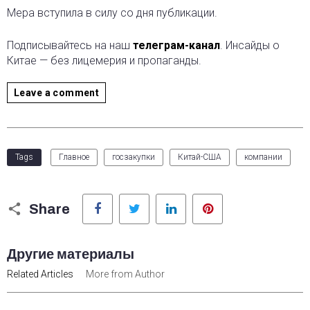
Мера вступила в силу со дня публикации.
Подписывайтесь на наш
телеграм-канал
. Инсайды о
Китае — без лицемерия и пропаганды.
Leave a comment
Tags
Главное
госзакупки
Китай-США
компании
Facebook
Twitter
LinkedIn
Pinterest
Share
Другие материалы
Related Articles
More from Author