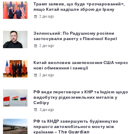
Трамп заявив, що буде «розчарований»,
якщо Китай надішле зброю до Ірану
2 дні ago
Зеленський: По Радушному росіяни
застосували ракету з Північної Кореї
2 дні ago
Китай висловив занепокоєння США через
нові обмеження і санкції
2 дні ago
РФ веде переговори з КНР та Індією щодо
видобутку рідкоземельних металів у
Сибіру
3 дні ago
РФ та КНДР завершують будівництво
першого автомобільного мосту між
країнами – The Guardian