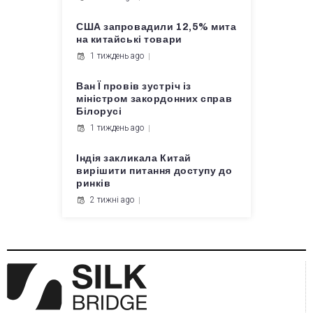
США запровадили 12,5% мита
на китайські товари
1 тиждень ago
Ван Ї провів зустріч із
міністром закордонних справ
Білорусі
1 тиждень ago
Індія закликала Китай
вирішити питання доступу до
ринків
2 тижні ago