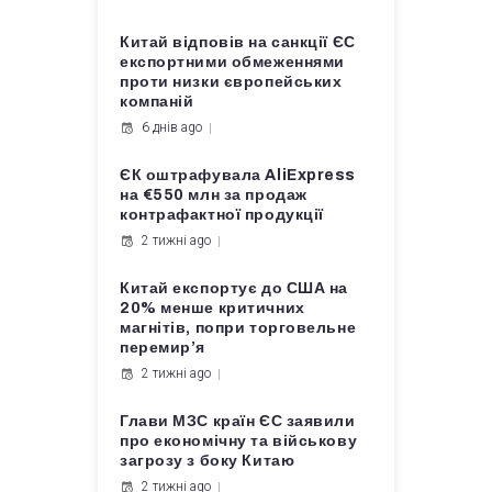
Китай відповів на санкції ЄС
експортними обмеженнями
проти низки європейських
компаній
6 днів ago
ЄК оштрафувала AliExpress
на €550 млн за продаж
контрафактної продукції
2 тижні ago
Китай експортує до США на
20% менше критичних
магнітів, попри торговельне
перемир’я
2 тижні ago
Глави МЗС країн ЄС заявили
про економічну та військову
загрозу з боку Китаю
2 тижні ago