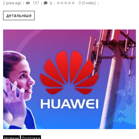
2 роки ago
157
0
(
0 votes
)
0
1
2
3
4
5
детальніше
Новини
Політика