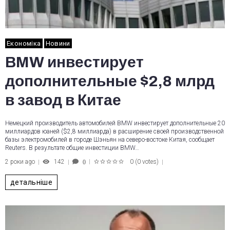
Економіка
Новини
BMW инвестирует
дополнительные $2,8 млрд
в завод в Китае
Немецкий производитель автомобилей BMW инвестирует дополнительные 20
миллиардов юаней ($2,8 миллиарда) в расширение своей производственной
базы электромобилей в городе Шэньян на северо-востоке Китая, сообщает
Reuters. В результате общие инвестиции BMW…
2 роки ago
142
0
(
0 votes
)
0
1
2
3
4
5
детальніше