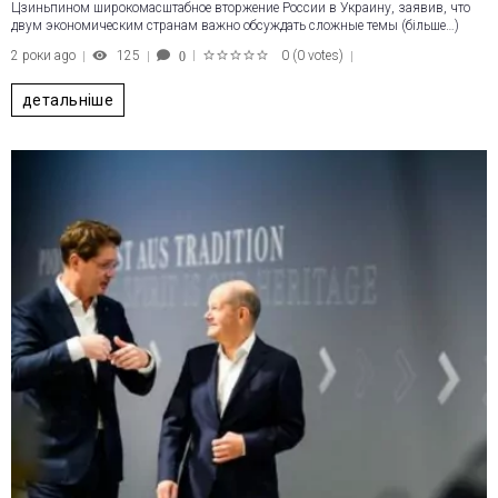
Цзиньпином широкомасштабное вторжение России в Украину, заявив, что
двум экономическим странам важно обсуждать сложные темы (більше…)
2 роки ago
125
0
(
0 votes
)
0
1
2
3
4
5
детальніше