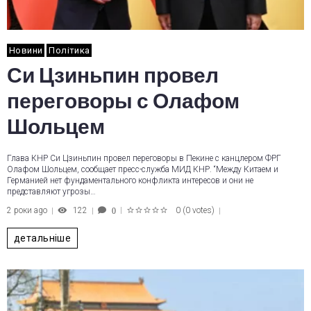
Новини
Політика
Си Цзиньпин провел
переговоры с Олафом
Шольцем
Глава КНР Си Цзиньпин провел переговоры в Пекине с канцлером ФРГ
Олафом Шольцем, сообщает пресс-служба МИД КНР. “Между Китаем и
Германией нет фундаментального конфликта интересов и они не
представляют угрозы…
2 роки ago
122
0
(
0 votes
)
0
1
2
3
4
5
детальніше