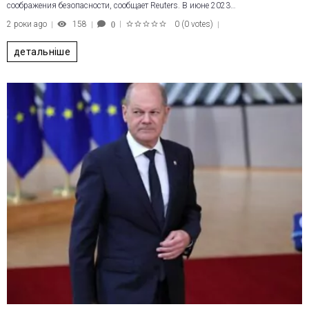
соображения безопасности, сообщает Reuters. В июне 2023…
2 роки ago
158
0
(
0 votes
)
0
1
2
3
4
5
детальніше