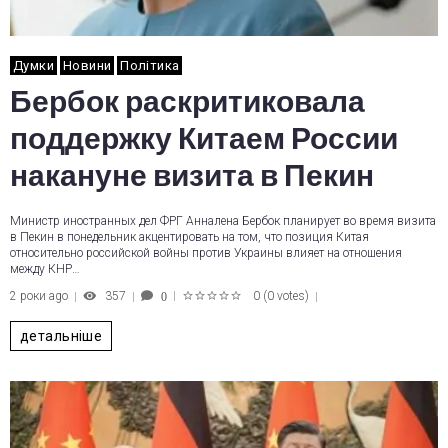
Думки
Новини
Політика
Бербок раскритиковала
поддержку Китаем России
накануне визита в Пекин
Министр иностранных дел ФРГ Анналена Бербок планирует во время визита
в Пекин в понедельник акцентировать на том, что позиция Китая
относительно российской войны против Украины влияет на отношения
между КНР…
2 роки ago
357
0
(
0 votes
)
0
1
2
3
4
5
детальніше