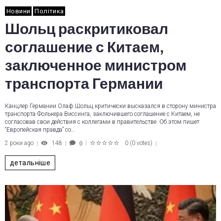
Новини
Політика
Шольц раскритиковал
соглашение с Китаем,
заключенное министром
транспорта Германии
Канцлер Германии Олаф Шольц критически высказался в сторону министра
транспорта Фолькера Виссинга, заключившего соглашение с Китаем, не
согласовав свои действия с коллегами в правительстве. Об этом пишет
“Европейская правда” со…
2 роки ago
148
0
(
0 votes
)
0
1
2
3
4
5
детальніше