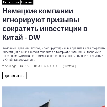
Економіка
Новини
Немецкие компании
игнорируют призывы
сократить инвестиции в
Китай - DW
Компании Германии, похоже, игнорируют призывы правительства сократить
инвестиции в КНР. Об этом говорится в материале издания Deutsche Welle.
По данным Бундесбанка, прямые иностранные инвестиции (ПИИ) Германии
в Китай, как ожидается,…
2 роки ago
165
0
(
0 votes
)
0
1
2
3
4
5
детальніше