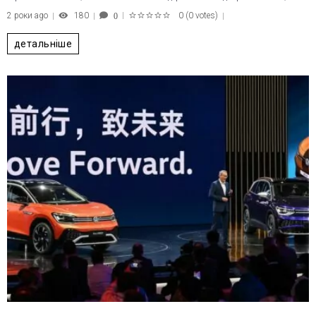
2 роки ago
180
0
(
0 votes
)
0
1
2
3
4
5
детальніше