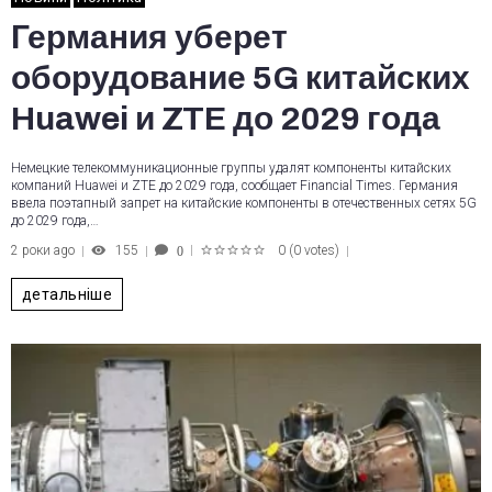
Германия уберет
оборудование 5G китайских
Huawei и ZTE до 2029 года
Немецкие телекоммуникационные группы удалят компоненты китайских
компаний Huawei и ZTE до 2029 года, сообщает Financial Times. Германия
ввела поэтапный запрет на китайские компоненты в отечественных сетях 5G
до 2029 года,…
2 роки ago
155
0
(
0 votes
)
0
1
2
3
4
5
детальніше