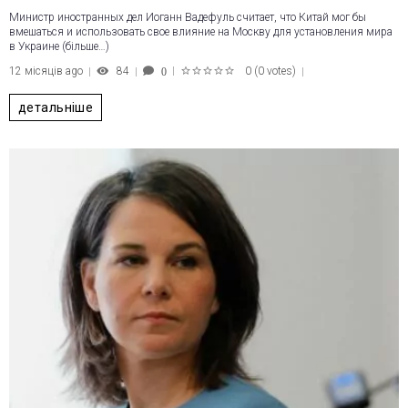
Министр иностранных дел Иоганн Вадефуль считает, что Китай мог бы
вмешаться и использовать свое влияние на Москву для установления мира
в Украине (більше…)
12 місяців ago
84
0
(
0 votes
)
0
1
2
3
4
5
детальніше