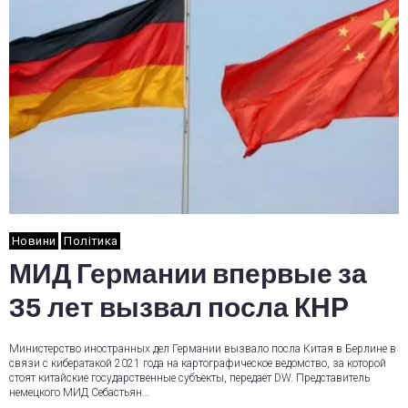
Новини
Політика
МИД Германии впервые за
35 лет вызвал посла КНР
Министерство иностранных дел Германии вызвало посла Китая в Берлине в
связи с кибератакой 2021 года на картографическое ведомство, за которой
стоят китайские государственные субъекты, передаёт DW. Представитель
немецкого МИД Себастьян…