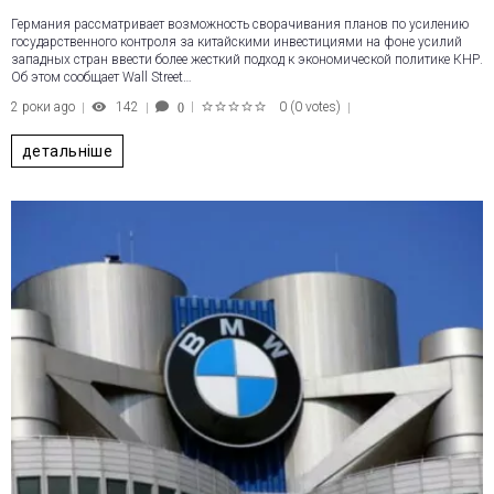
Германия рассматривает возможность сворачивания планов по усилению
государственного контроля за китайскими инвестициями на фоне усилий
западных стран ввести более жесткий подход к экономической политике КНР.
Об этом сообщает Wall Street…
2 роки ago
142
0
(
0 votes
)
0
1
2
3
4
5
детальніше