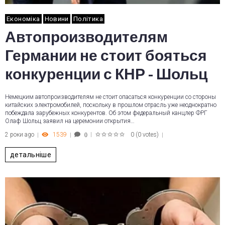
Економіка
Новини
Політика
Автопроизводителям
Германии не стоит бояться
конкуренции с КНР - Шольц
Немецким автопроизводителям не стоит опасаться конкуренции со стороны
китайских электромобилей, поскольку в прошлом отрасль уже неоднократно
побеждала зарубежных конкурентов. Об этом федеральный канцлер ФРГ
Олаф Шольц заявил на церемонии открытия…
2 роки ago
1539
0
(
0 votes
)
0
1
2
3
4
5
детальніше