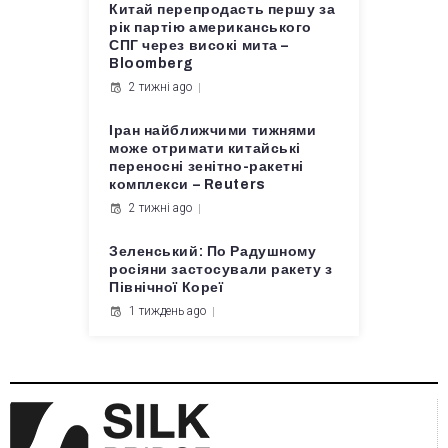
Китай перепродасть першу за
рік партію американського
СПГ через високі мита –
Bloomberg
2 тижні ago
Іран найближчими тижнями
може отримати китайські
переносні зенітно-ракетні
комплекси – Reuters
2 тижні ago
Зеленський: По Радушному
росіяни застосували ракету з
Північної Кореї
1 тиждень ago