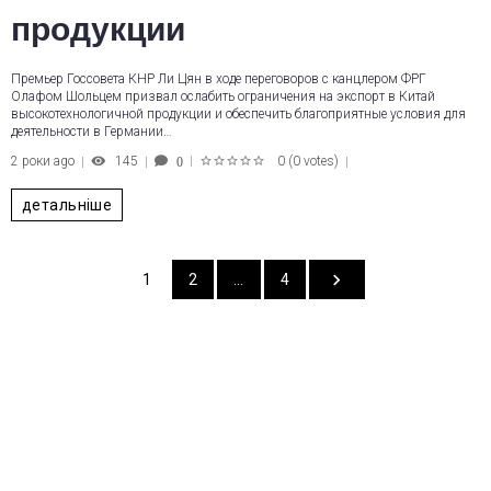
продукции
Премьер Госсовета КНР Ли Цян в ходе переговоров с канцлером ФРГ
Олафом Шольцем призвал ослабить ограничения на экспорт в Китай
высокотехнологичной продукции и обеспечить благоприятные условия для
деятельности в Германии…
2 роки ago
145
0
(
0 votes
)
0
1
2
3
4
5
детальніше
1
2
…
4