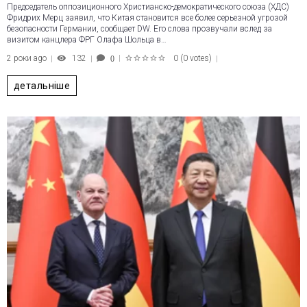
Председатель оппозиционного Христианско-демократического союза (ХДС)
Фридрих Мерц заявил, что Китая становится все более серьезной угрозой
безопасности Германии, сообщает DW. Его слова прозвучали вслед за
визитом канцлера ФРГ Олафа Шольца в…
2 роки ago
132
0
(
0 votes
)
0
1
2
3
4
5
детальніше