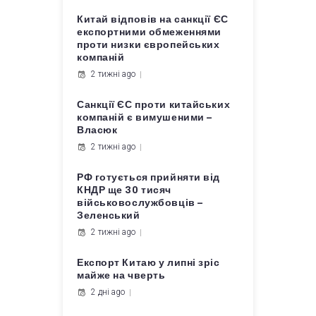
Китай відповів на санкції ЄС
експортними обмеженнями
проти низки європейських
компаній
2 тижні ago
Санкції ЄС проти китайських
компаній є вимушеними –
Власюк
2 тижні ago
РФ готується прийняти від
КНДР ще 30 тисяч
військовослужбовців –
Зеленський
2 тижні ago
Експорт Китаю у липні зріс
майже на чверть
2 дні ago