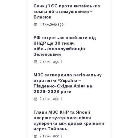
Санкції ЄС проти китайських
компаній є вимушеними –
Власюк
1 тиждень ago
РФ готується прийняти від
КНДР ще 30 тисяч
військовослужбовців –
Зеленський
2 тижні ago
МЗС затвердило регіональну
стратегію «Україна –
Південно-Східна Азія» на
2026-2028 роки
2 тижні ago
Глави МЗС КНР та Японії
вперше зустрілися після
суперечки між двома країнами
через Тайвань
2 тижні ago