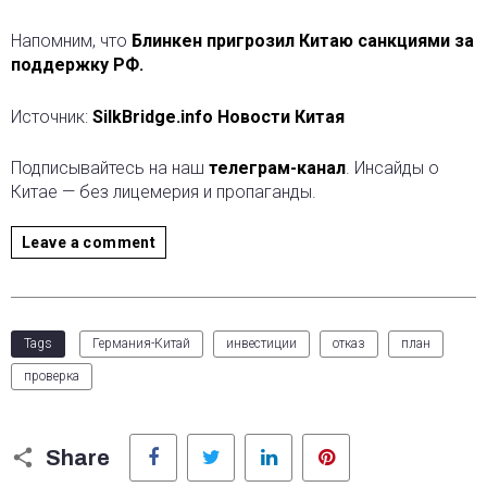
Напомним, что
Блинкен пригрозил Китаю санкциями за
поддержку РФ.
Источник:
SilkBridge.info Новости Китая
Подписывайтесь на наш
телеграм-канал
. Инсайды о
Китае — без лицемерия и пропаганды.
Leave a comment
Tags
Германия-Китай
инвестиции
отказ
план
проверка
Facebook
Twitter
LinkedIn
Pinterest
Share