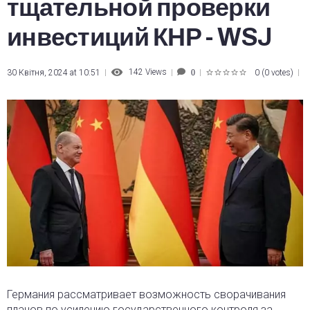
тщательной проверки
инвестиций КНР - WSJ
142
Views
30 Квітня, 2024 at 10:51
0
(
0 votes
)
0
1
2
3
4
5
Германия рассматривает возможность сворачивания
планов по усилению государственного контроля за