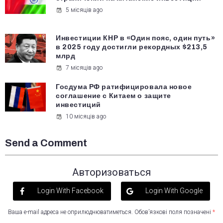
5 місяців ago
Инвестиции КНР в «Один пояс, один путь»
в 2025 году достигли рекордных $213,5
млрд
7 місяців ago
Госдума РФ ратифицировала новое
соглашение с Китаем о защите
инвестиций
10 місяців ago
Send a Comment
Авторизоваться
Login With Facebook
Login With Google
Ваша e-mail адреса не оприлюднюватиметься.
Обов’язкові поля позначені
*