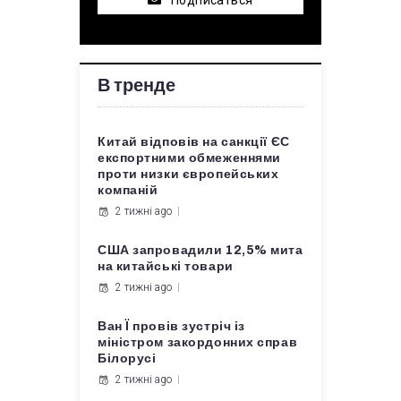
Подписаться
В тренде
Китай відповів на санкції ЄС
експортними обмеженнями
проти низки європейських
компаній
2 тижні ago
США запровадили 12,5% мита
на китайські товари
2 тижні ago
Ван Ї провів зустріч із
міністром закордонних справ
Білорусі
2 тижні ago