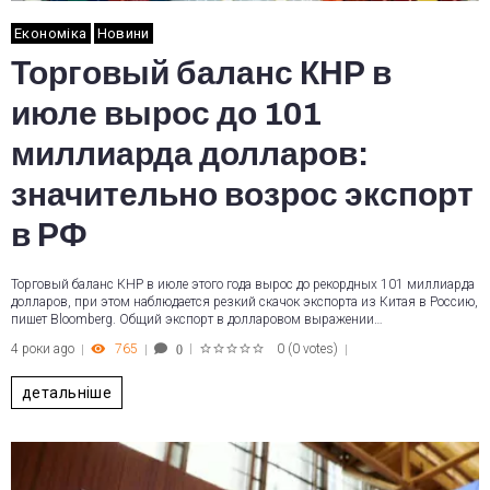
Економіка
Новини
Торговый баланс КНР в
июле вырос до 101
миллиарда долларов:
значительно возрос экспорт
в РФ
Торговый баланс КНР в июле этого года вырос до рекордных 101 миллиарда
долларов, при этом наблюдается резкий скачок экспорта из Китая в Россию,
пишет Bloomberg. Общий экспорт в долларовом выражении…
4 роки ago
765
0
(
0 votes
)
0
1
2
3
4
5
детальніше