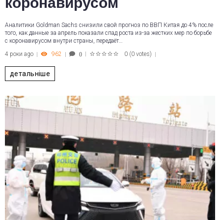
коронавирусом
Аналитики Goldman Sachs снизили свой прогноз по ВВП Китая до 4% после
того, как данные за апрель показали спад роста из-за жестких мер по борьбе
с коронавирусом внутри страны, передаёт…
4 роки ago
962
0
(
0 votes
)
0
1
2
3
4
5
детальніше