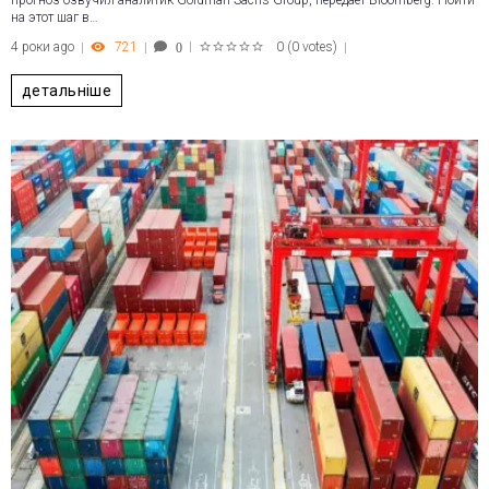
прогноз озвучил аналитик Goldman Sachs Group, передаёт Bloomberg. Пойти
на этот шаг в…
4 роки ago
721
0
(
0 votes
)
0
1
2
3
4
5
детальніше