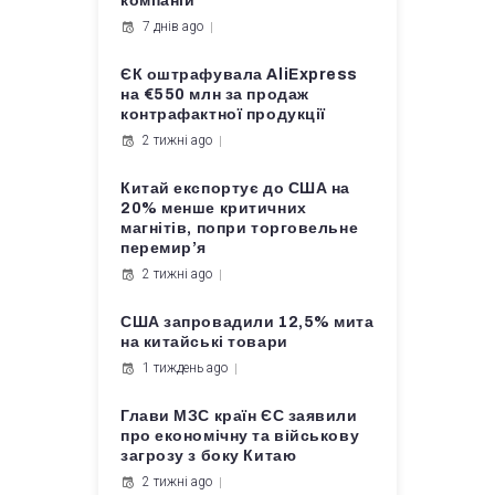
компаній
7 днів ago
ЄК оштрафувала AliExpress
на €550 млн за продаж
контрафактної продукції
2 тижні ago
Китай експортує до США на
20% менше критичних
магнітів, попри торговельне
перемир’я
2 тижні ago
США запровадили 12,5% мита
на китайські товари
1 тиждень ago
Глави МЗС країн ЄС заявили
про економічну та військову
загрозу з боку Китаю
2 тижні ago