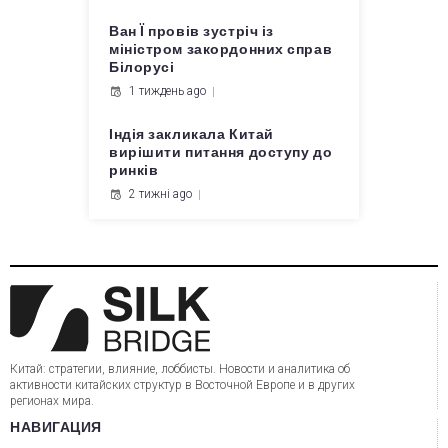
Ван Ї провів зустріч із
міністром закордонних справ
Білорусі
1 тиждень ago
Індія закликала Китай
вирішити питання доступу до
ринків
2 тижні ago
Китай: стратегии, влияние, лоббисты. Новости и аналитика об
активности китайских структур в Восточной Европе и в других
регионах мира.
НАВИГАЦИЯ