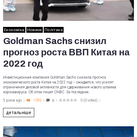
Економіка
Новини
Політика
Goldman Sachs снизил
прогноз роста ВВП Китая на
2022 год
Инвестиционная компания Goldman Sachs снизила прогноз
экономического роста Китая на 2022 год – ожидается, что усилят
ограничения деловой активности для сдерживания нового штамма
коронавируса. Об этом пишет CNBC. За последние…
5 років ago
1095
0
(
0 votes
)
0
1
2
3
4
5
детальніше