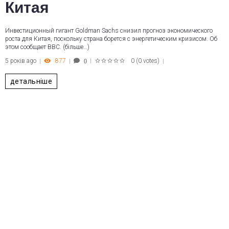
Китая
Инвестиционный гигант Goldman Sachs снизил прогноз экономического
роста для Китая, поскольку страна борется с энергетическим кризисом. Об
этом сообщает BBC. (більше…)
5 років ago
877
0
(
0 votes
)
0
1
2
3
4
5
детальніше