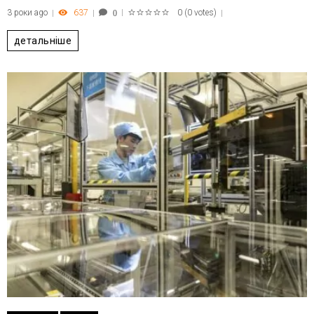
3 роки ago
637
0
(
0 votes
)
0
1
2
3
4
5
детальніше