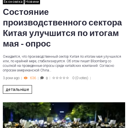
Економіка
Новини
Состояние
производственного сектора
Китая улучшится по итогам
мая - опрос
Ожидается, что производственный сектор Китая по итогам мая улучшился
или, по крайней мере, стабилизируется. Об этом пишет Bloomberg со
ссылкой на проведенные опросы среди китайских компаний. Согласно
опросам американской China…
3 роки ago
636
0
(
0 votes
)
0
1
2
3
4
5
детальніше