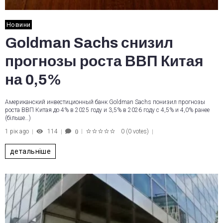
Новини
Goldman Sachs снизил
прогнозы роста ВВП Китая
на 0,5%
Американский инвестиционный банк Goldman Sachs понизил прогнозы
роста ВВП Китая до 4% в 2025 году и 3,5% в 2026 году с 4,5% и 4,0% ранее
(більше…)
1 рік ago
114
0
(
0 votes
)
0
1
2
3
4
5
детальніше