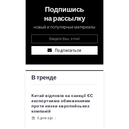
Подпишись
на рассылку
новый и популярные материалы
Подписаться
В тренде
Китай відповів на санкції ЄС
експортними обмеженнями
проти низки європейських
компаній
6 днів ago