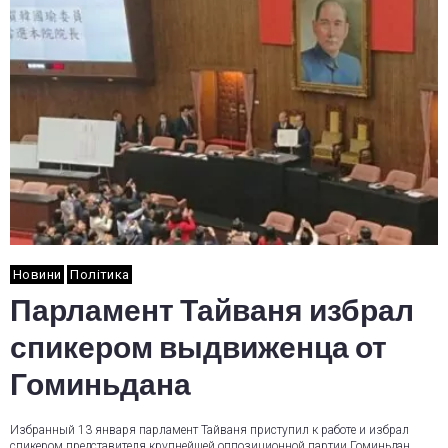
Новини
Політика
Парламент Тайваня избрал
спикером выдвиженца от
Гоминьдана
Избранный 13 января парламент Тайваня приступил к работе и избрал
спикером представителя крупнейшей оппозиционной партии Гоминьдан