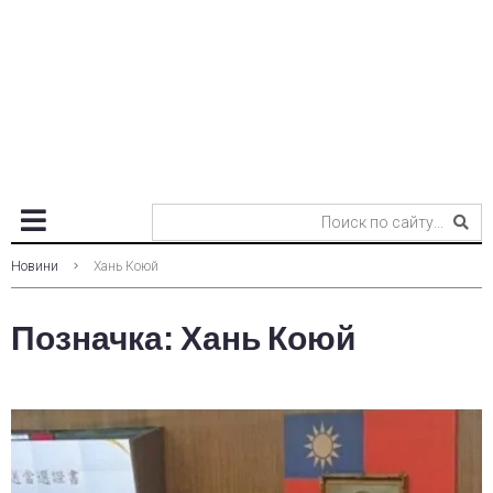
Новини
Хань Коюй
Позначка:
Хань Коюй