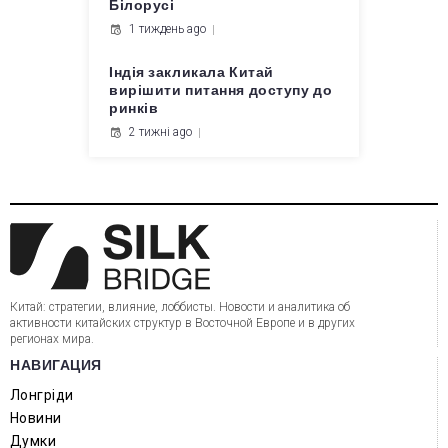
Білорусі
1 тиждень ago
Індія закликала Китай
вирішити питання доступу до
ринків
2 тижні ago
Китай: стратегии, влияние, лоббисты. Новости и аналитика об
активности китайских структур в Восточной Европе и в других
регионах мира.
НАВИГАЦИЯ
Лонгріди
Новини
Думки