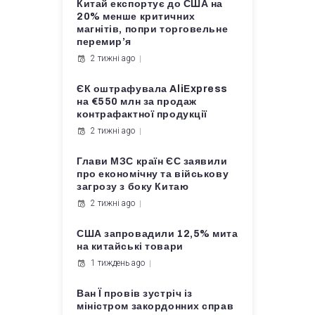
Китай експортує до США на
20% менше критичних
магнітів, попри торговельне
перемир’я
2 тижні ago
ЄК оштрафувала AliExpress
на €550 млн за продаж
контрафактної продукції
2 тижні ago
Глави МЗС країн ЄС заявили
про економічну та військову
загрозу з боку Китаю
2 тижні ago
США запровадили 12,5% мита
на китайські товари
1 тиждень ago
Ван Ї провів зустріч із
міністром закордонних справ