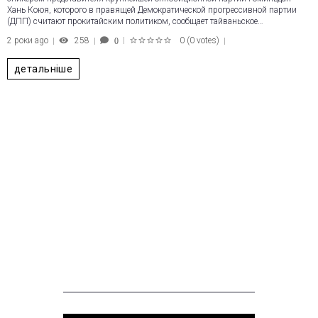
Хань Коюя, которого в правящей Демократической прогрессивной партии
(ДПП) считают прокитайским политиком, сообщает тайваньское…
2 роки ago
258
0
(
0 votes
)
0
1
2
3
4
5
детальніше