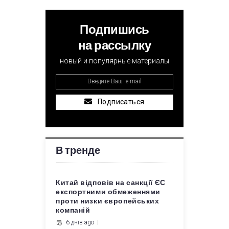
Подпишись
на рассылку
новый и популярные материалы
Подписаться
В тренде
Китай відповів на санкції ЄС
експортними обмеженнями
проти низки європейських
компаній
6 днів ago