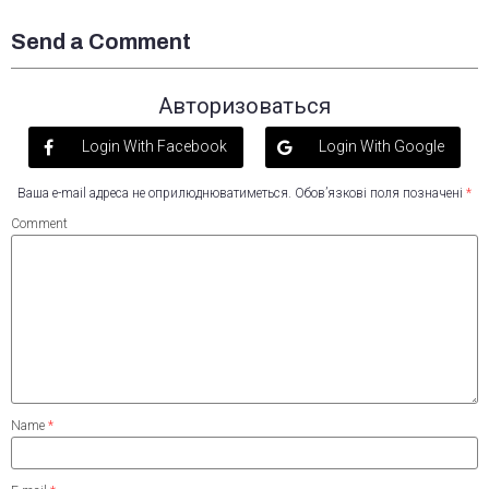
Send a Comment
Авторизоваться
Login With Facebook
Login With Google
Ваша e-mail адреса не оприлюднюватиметься.
Обов’язкові поля позначені
*
Comment
Name
*