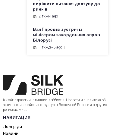
вирішити питання доступу до
ринків
2 тижні ago
Ван Ї провів зустріч із
міністром закордонних справ
Білорусі
1 тиждень ago
Китай: стратегии, влияние, лоббисты. Новости и аналитика об
активности китайских структур в Восточной Европе и в других
регионах мира.
НАВИГАЦИЯ
Лонгріди
Новини