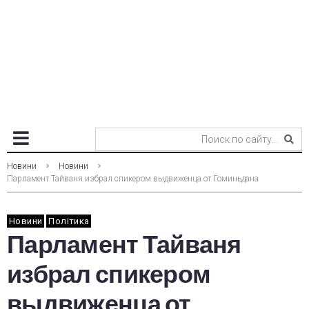
Новини
Новини
Парламент Тайваня избрал спикером выдвиженца от Гоминьдана
Новини
Політика
Парламент Тайваня
избрал спикером
выдвиженца от