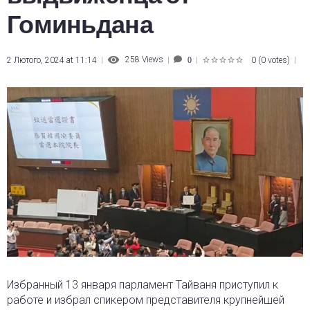
Гоминьдана
258
Views
2 Лютого, 2024 at 11:14
0
(
0 votes
)
0
1
2
3
4
5
Избранный 13 января парламент Тайваня приступил к
работе и избрал спикером представителя крупнейшей