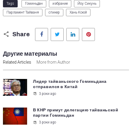
Tags
Гоминьдан
избрание
Йоу Сикунь
Парламент Тайваня
спикер
Хань Коюй
Facebook
Twitter
LinkedIn
Pinterest
Share
Другие материалы
Related Articles
More from Author
Лидер тайваньского Гоминьдана
отправился в Китай
3 роки ago
В КНР примут делегацию тайваньской
партии Гоминьдан
3 роки ago