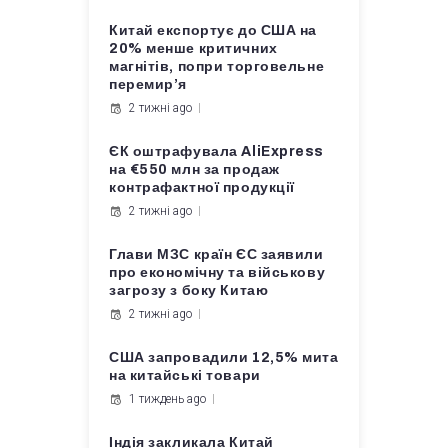
Китай експортує до США на
20% менше критичних
магнітів, попри торговельне
перемир’я
2 тижні ago
ЄК оштрафувала AliExpress
на €550 млн за продаж
контрафактної продукції
2 тижні ago
Глави МЗС країн ЄС заявили
про економічну та військову
загрозу з боку Китаю
2 тижні ago
США запровадили 12,5% мита
на китайські товари
1 тиждень ago
Індія закликала Китай