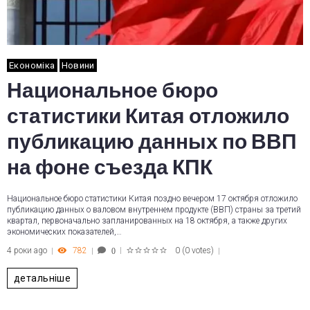
Економіка
Новини
Национальное бюро
статистики Китая отложило
публикацию данных по ВВП
на фоне съезда КПК
Национальное бюро статистики Китая поздно вечером 17 октября отложило
публикацию данных о валовом внутреннем продукте (ВВП) страны за третий
квартал, первоначально запланированных на 18 октября, а также других
экономических показателей,…
4 роки ago
782
0
(
0 votes
)
0
1
2
3
4
5
детальніше