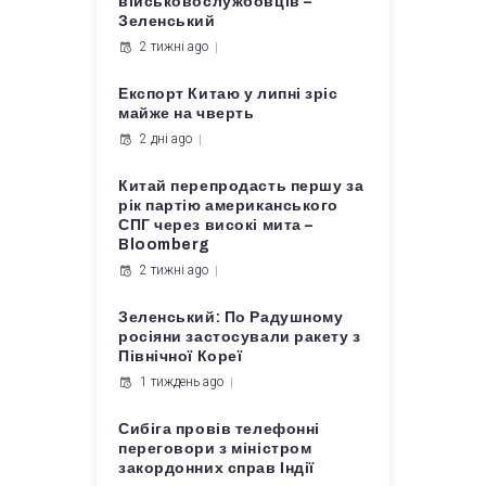
військовослужбовців –
Зеленський
2 тижні ago
Експорт Китаю у липні зріс
майже на чверть
2 дні ago
Китай перепродасть першу за
рік партію американського
СПГ через високі мита –
Bloomberg
2 тижні ago
Зеленський: По Радушному
росіяни застосували ракету з
Північної Кореї
1 тиждень ago
Сибіга провів телефонні
переговори з міністром
закордонних справ Індії