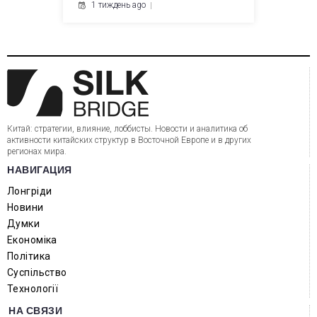
1 тиждень ago
Китай: стратегии, влияние, лоббисты. Новости и аналитика об
активности китайских структур в Восточной Европе и в других
регионах мира.
НАВИГАЦИЯ
Лонгріди
Новини
Думки
Економіка
Політика
Суспільство
Технології
НА СВЯЗИ