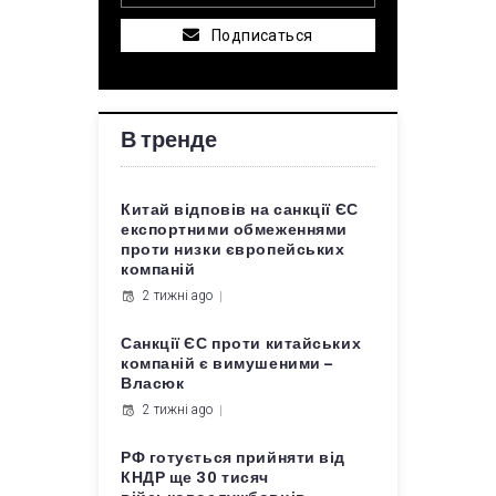
Подписаться
В тренде
Китай відповів на санкції ЄС
експортними обмеженнями
проти низки європейських
компаній
2 тижні ago
Санкції ЄС проти китайських
компаній є вимушеними –
Власюк
2 тижні ago
РФ готується прийняти від
КНДР ще 30 тисяч