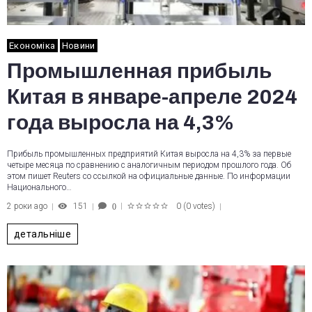
Економіка
Новини
Промышленная прибыль
Китая в январе-апреле 2024
года выросла на 4,3%
Прибыль промышленных предприятий Китая выросла на 4,3% за первые
четыре месяца по сравнению с аналогичным периодом прошлого года. Об
этом пишет Reuters со ссылкой на официальные данные. По информации
Национального…
2 роки ago
151
0
(
0 votes
)
0
1
2
3
4
5
детальніше