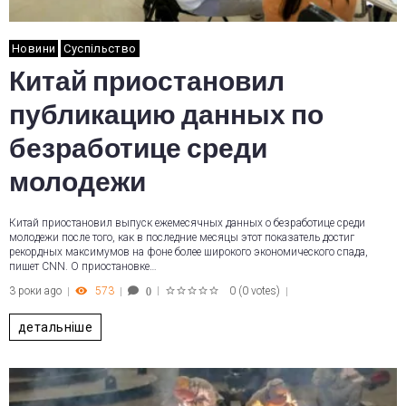
Новини
Суспільство
Китай приостановил
публикацию данных по
безработице среди
молодежи
Китай приостановил выпуск ежемесячных данных о безработице среди
молодежи после того, как в последние месяцы этот показатель достиг
рекордных максимумов на фоне более широкого экономического спада,
пишет CNN. О приостановке…
3 роки ago
573
0
(
0 votes
)
0
1
2
3
4
5
детальніше