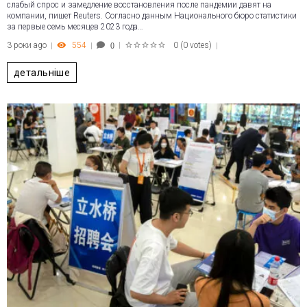
слабый спрос и замедление восстановления после пандемии давят на
компании, пишет Reuters. Согласно данным Национального бюро статистики
за первые семь месяцев 2023 года…
3 роки ago
554
0
(
0 votes
)
0
1
2
3
4
5
детальніше