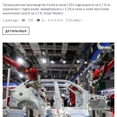
Промышленное производство Китая в июле 2024 года выросло на 5,1% по
сравнению с годом ранее, замедлившись с 5,3% в июне и ниже прогнозов
аналитиков о росте на 5,2%, пишет Reuters.…
2 роки ago
159
0
(
0 votes
)
0
1
2
3
4
5
детальніше