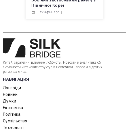
росіяни застосували ракету з
Північної Кореї
1 тиждень ago
Китай: стратегии, влияние, лоббисты. Новости и аналитика об
активности китайских структур в Восточной Европе и в других
регионах мира.
НАВИГАЦИЯ
Лонгріди
Новини
Думки
Економіка
Політика
Суспільство
Технології