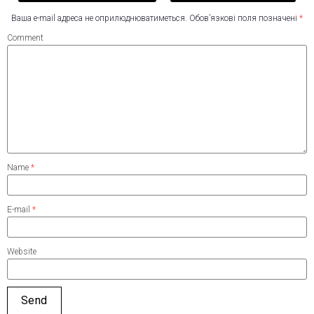
Ваша e-mail адреса не оприлюднюватиметься.
Обов’язкові поля позначені
*
Comment
Name
*
E-mail
*
Website