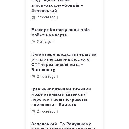
КНДР ще 30 тисяч
військовослужбовців –
Зеленський
2 тижні ago
Експорт Китаю у липні зріс
майже на чверть
2 дні ago
Китай перепродасть першу за
рік партію американського
СПГ через високі мита –
Bloomberg
2 тижні ago
Іран найближчими тижнями
може отримати китайські
переносні зенітно-ракетні
комплекси – Reuters
2 тижні ago
Зеленський: По Радушному