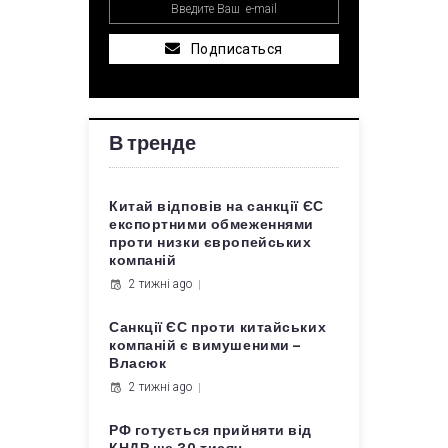
Подписаться
В тренде
Китай відповів на санкції ЄС
експортними обмеженнями
проти низки європейських
компаній
2 тижні ago
Санкції ЄС проти китайських
компаній є вимушеними –
Власюк
2 тижні ago
РФ готується прийняти від