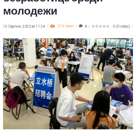
молодежи
574
Views
15 Серпня, 2023 at 11:24
0
(
0 votes
)
0
1
2
3
4
5