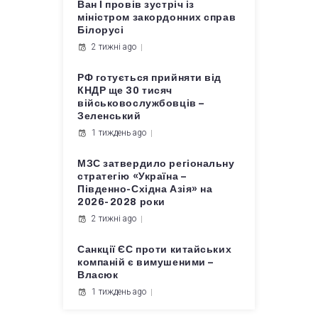
Ван Ї провів зустріч із
міністром закордонних справ
Білорусі
2 тижні ago
РФ готується прийняти від
КНДР ще 30 тисяч
військовослужбовців –
Зеленський
1 тиждень ago
МЗС затвердило регіональну
стратегію «Україна –
Південно-Східна Азія» на
2026-2028 роки
2 тижні ago
Санкції ЄС проти китайських
компаній є вимушеними –
Власюк
1 тиждень ago