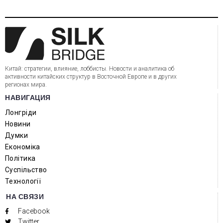
Китай: стратегии, влияние, лоббисты. Новости и аналитика об
активности китайских структур в Восточной Европе и в других
регионах мира.
НАВИГАЦИЯ
Лонгріди
Новини
Думки
Економіка
Політика
Суспільство
Технології
НА СВЯЗИ
Facebook
Twitter