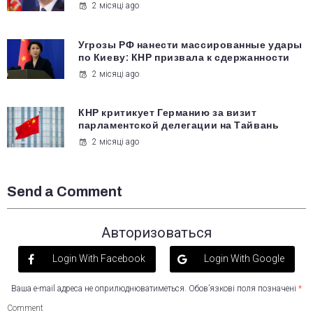
2 місяці ago
Угрозы РФ нанести массированные удары
по Киеву: КНР призвала к сдержанности
2 місяці ago
КНР критикует Германию за визит
парламентской делегации на Тайвань
2 місяці ago
Send a Comment
Авторизоваться
Login With Facebook
Login With Google
Ваша e-mail адреса не оприлюднюватиметься.
Обов’язкові поля позначені
*
Comment