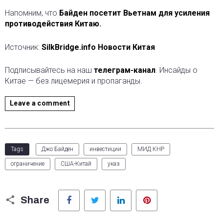
Напомним, что
Байден посетит Вьетнам для усиления
противодействия Китаю.
Источник:
SilkBridge.info Новости Китая
Подписывайтесь на наш
телеграм-канал
. Инсайды о
Китае — без лицемерия и пропаганды.
Leave a comment
Tags
Джо Байден
инвестиции
МИД КНР
ограничение
США-Китай
указ
Facebook
Twitter
LinkedIn
Pinterest
Share