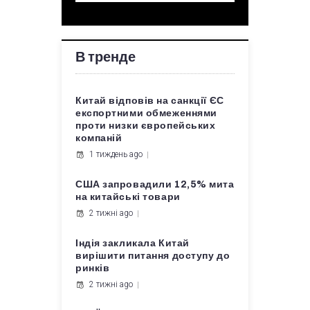
В тренде
Китай відповів на санкції ЄС
експортними обмеженнями
проти низки європейських
компаній
1 тиждень ago
США запровадили 12,5% мита
на китайські товари
2 тижні ago
Індія закликала Китай
вирішити питання доступу до
ринків
2 тижні ago