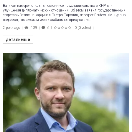
Ватикан намерен открыть постоянное представительство в КНР для
улучшения дипломатических отношений. Об этом заявил государственный
секретарь Ватикана кардинал Пьетро Паролин, передает Reuters. «Мы давно
надеемся, что сможем иметь стабильное присутствие…
2 роки ago
139
0
(
0 votes
)
0
1
2
3
4
5
детальніше