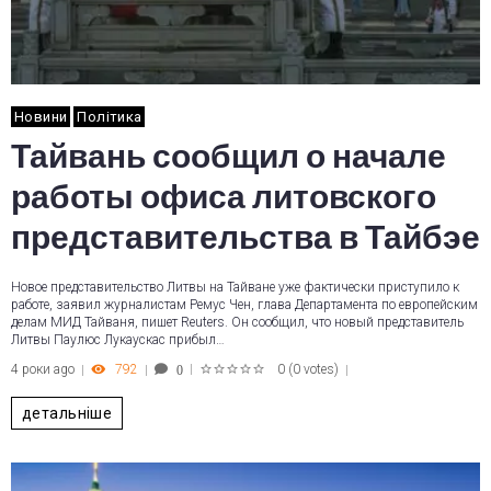
Новини
Політика
Тайвань сообщил о начале
работы офиса литовского
представительства в Тайбэе
Новое представительство Литвы на Тайване уже фактически приступило к
работе, заявил журналистам Ремус Чен, глава Департамента по европейским
делам МИД Тайваня, пишет Reuters. Он сообщил, что новый представитель
Литвы Паулюс Лукаускас прибыл…
4 роки ago
792
0
(
0 votes
)
0
1
2
3
4
5
детальніше