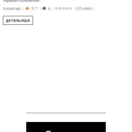
Украина» полномочия…
6 років ago
877
0
(
0 votes
)
0
1
2
3
4
5
детальніше