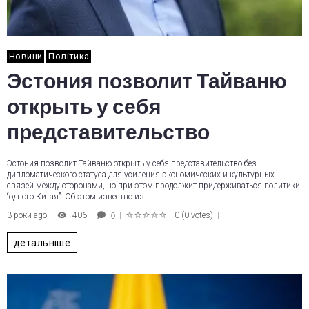
Новини
Політика
Эстония позволит Тайваню
открыть у себя
представительство
Эстония позволит Тайваню открыть у себя представительство без
дипломатического статуса для усиления экономических и культурных
связей между сторонами, но при этом продолжит придерживаться политики
“одного Китая”. Об этом известно из…
3 роки ago
406
0
(
0 votes
)
0
1
2
3
4
5
детальніше