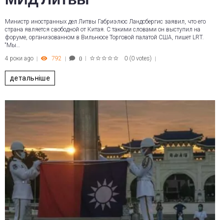
Министр иностранных дел Литвы Габриэлюс Ландсбергис заявил, что его
страна является свободной от Китая. С такими словами он выступил на
форуме, организованном в Вильнюсе Торговой палатой США, пишет LRT.
“Мы…
4 роки ago
792
0
(
0 votes
)
0
1
2
3
4
5
детальніше