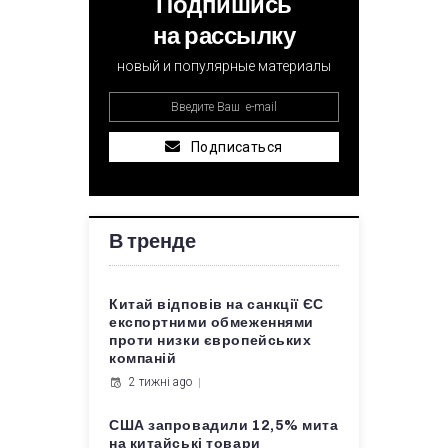
Подпишись
на рассылку
новый и популярные материалы
Подписаться
В тренде
Китай відповів на санкції ЄС
експортними обмеженнями
проти низки європейських
компаній
2 тижні ago
США запровадили 12,5% мита
на китайські товари