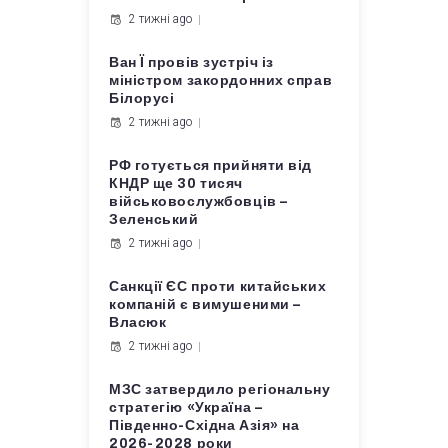
2 тижні ago
Ван Ї провів зустріч із
міністром закордонних справ
Білорусі
2 тижні ago
РФ готується прийняти від
КНДР ще 30 тисяч
військовослужбовців –
Зеленський
2 тижні ago
Санкції ЄС проти китайських
компаній є вимушеними –
Власюк
2 тижні ago
МЗС затвердило регіональну
стратегію «Україна –
Південно-Східна Азія» на
2026-2028 роки