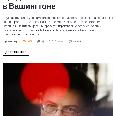
в Вашингтоне
Двухпартийная группа американских законодателей предложила совместные
законопроекты в Сенате и Палате представителей, согласно которым
Соединенные Штаты должны провести переговоры о переименовании
фактического посольства Тайваня в Вашингтоне в «Тайваньское
представительство», пишет…
5 років ago
905
0
(
0 votes
)
0
1
2
3
4
5
детальніше