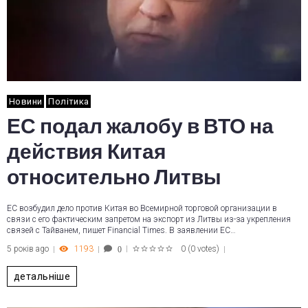
Новини
Політика
ЕС подал жалобу в ВТО на
действия Китая
относительно Литвы
ЕС возбудил дело против Китая во Всемирной торговой организации в
связи с его фактическим запретом на экспорт из Литвы из-за укрепления
связей с Тайванем, пишет Financial Times. В заявлении ЕС…
5 років ago
1193
0
(
0 votes
)
0
1
2
3
4
5
детальніше