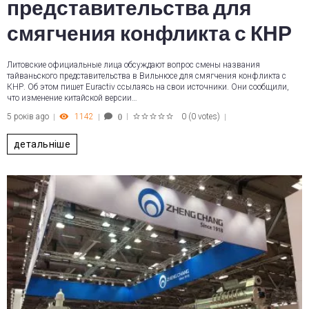
представительства для
смягчения конфликта с КНР
Литовские официальные лица обсуждают вопрос смены названия
тайваньского представительства в Вильнюсе для смягчения конфликта с
КНР. Об этом пишет Euractiv ссылаясь на свои источники. Они сообщили,
что изменение китайской версии…
5 років ago
1142
0
(
0 votes
)
0
1
2
3
4
5
детальніше