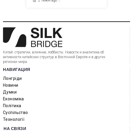
2 тижні ago
Китай: стратегии, влияние, лоббисты. Новости и аналитика об
активности китайских структур в Восточной Европе и в других
регионах мира.
НАВИГАЦИЯ
Лонгріди
Новини
Думки
Економіка
Політика
Суспільство
Технології
НА СВЯЗИ