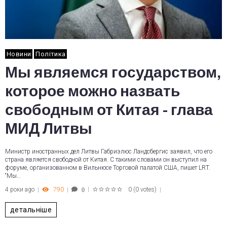
Новини
Політика
Мы являемся государством,
которое можно назвать
свободным от Китая - глава
МИД Литвы
Министр иностранных дел Литвы Габриэлюс Ландсбергис заявил, что его
страна является свободной от Китая. С такими словами он выступил на
форуме, организованном в Вильнюсе Торговой палатой США, пишет LRT.
“Мы…
4 роки ago
790
0
(
0 votes
)
0
1
2
3
4
5
детальніше