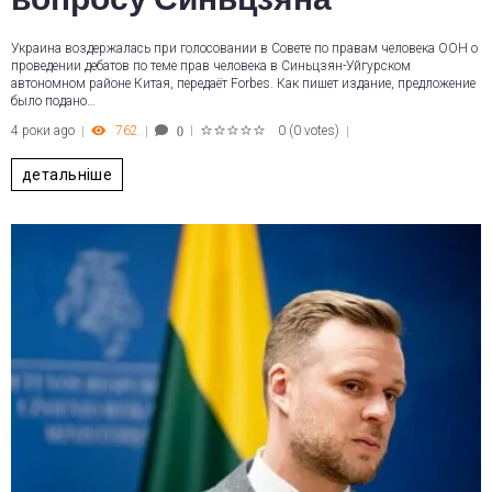
Украина воздержалась при голосовании в Совете по правам человека ООН о
проведении дебатов по теме прав человека в Синьцзян-Уйгурском
автономном районе Китая, передаёт Forbes. Как пишет издание, предложение
было подано…
4 роки ago
762
0
(
0 votes
)
0
1
2
3
4
5
детальніше