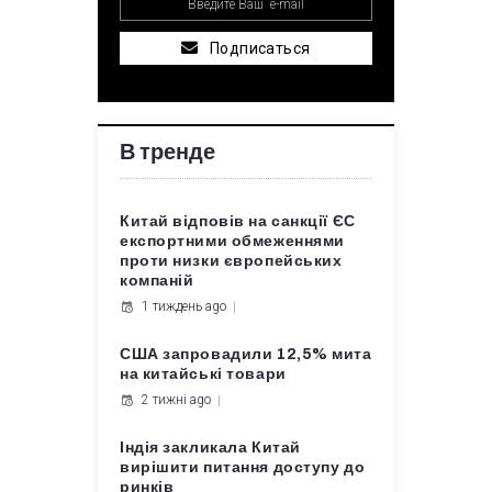
Подписаться
В тренде
Китай відповів на санкції ЄС
експортними обмеженнями
проти низки європейських
компаній
1 тиждень ago
США запровадили 12,5% мита
на китайські товари
2 тижні ago
Індія закликала Китай
вирішити питання доступу до
ринків