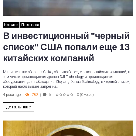
Новини
Політика
В инвестиционный "черный
список" США попали еще 13
китайских компаний
Министерство обороны США добавило более десятка китайских компаний, в
том числе производителя дронов DJI Technology и производителя
оборудования для наблюдения Zhejiang Dahua Technology, в черный список,
который накладывает запрет на…
4 роки ago
783
0
(
0 votes
)
0
1
2
3
4
5
детальніше