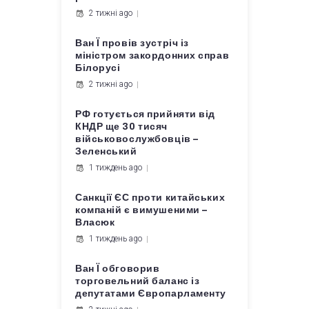
2 тижні ago
Ван Ї провів зустріч із
міністром закордонних справ
Білорусі
2 тижні ago
РФ готується прийняти від
КНДР ще 30 тисяч
військовослужбовців –
Зеленський
1 тиждень ago
Санкції ЄС проти китайських
компаній є вимушеними –
Власюк
1 тиждень ago
Ван Ї обговорив
торговельний баланс із
депутатами Європарламенту