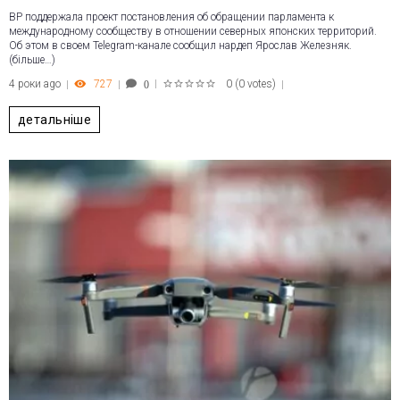
ВР поддержала проект постановления об обращении парламента к
международному сообществу в отношении северных японских территорий.
Об этом в своем Telegram-канале сообщил нардеп Ярослав Железняк.
(більше…)
4 роки ago
727
0
(
0 votes
)
0
1
2
3
4
5
детальніше