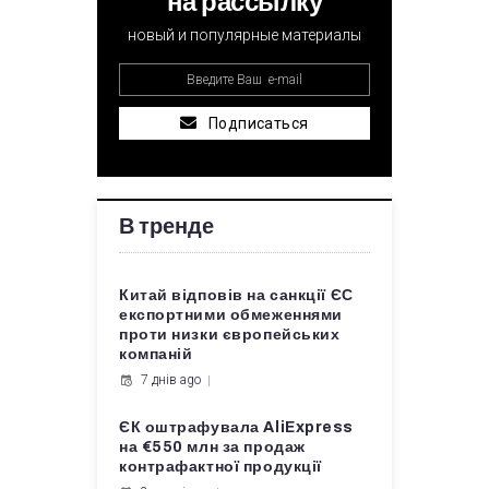
на рассылку
новый и популярные материалы
Подписаться
В тренде
Китай відповів на санкції ЄС
експортними обмеженнями
проти низки європейських
компаній
7 днів ago
ЄК оштрафувала AliExpress
на €550 млн за продаж
контрафактної продукції