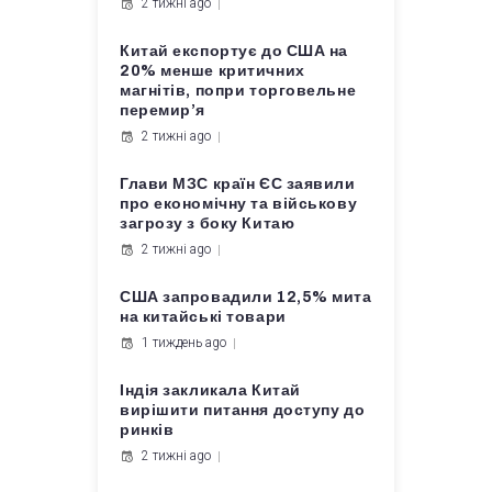
2 тижні ago
Китай експортує до США на
20% менше критичних
магнітів, попри торговельне
перемир’я
2 тижні ago
Глави МЗС країн ЄС заявили
про економічну та військову
загрозу з боку Китаю
2 тижні ago
США запровадили 12,5% мита
на китайські товари
1 тиждень ago
Індія закликала Китай
вирішити питання доступу до
ринків
2 тижні ago