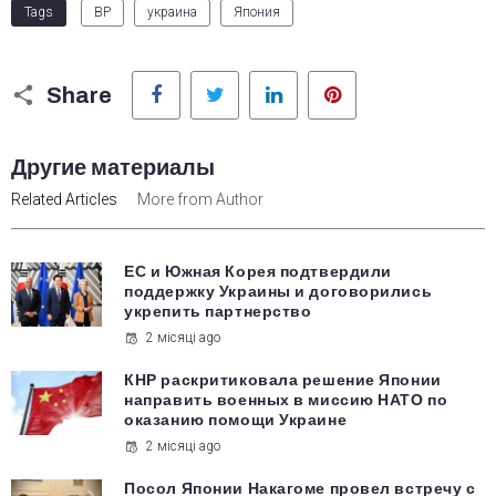
Tags
ВР
украина
Япония
Facebook
Twitter
LinkedIn
Pinterest
Share
Другие материалы
Related Articles
More from Author
ЕС и Южная Корея подтвердили
поддержку Украины и договорились
укрепить партнерство
2 місяці ago
КНР раскритиковала решение Японии
направить военных в миссию НАТО по
оказанию помощи Украине
2 місяці ago
Посол Японии Накагоме провел встречу с