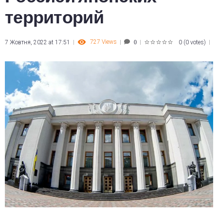
территорий
727
Views
7 Жовтня, 2022 at 17:51
0
(
0 votes
)
0
1
2
3
4
5