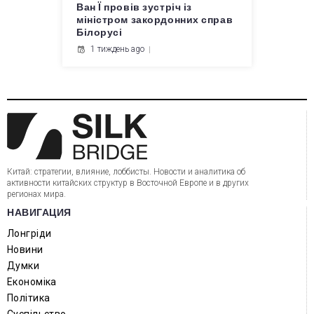
Ван Ї провів зустріч із
міністром закордонних справ
Білорусі
1 тиждень ago
Китай: стратегии, влияние, лоббисты. Новости и аналитика об
активности китайских структур в Восточной Европе и в других
регионах мира.
НАВИГАЦИЯ
Лонгріди
Новини
Думки
Економіка
Політика