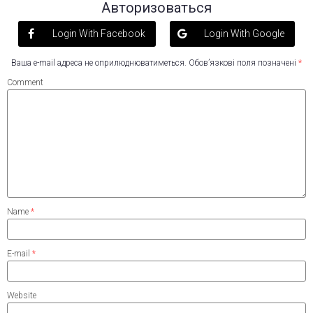
Авторизоваться
Login With Facebook
Login With Google
Ваша e-mail адреса не оприлюднюватиметься.
Обов’язкові поля позначені
*
Comment
Name
*
E-mail
*
Website