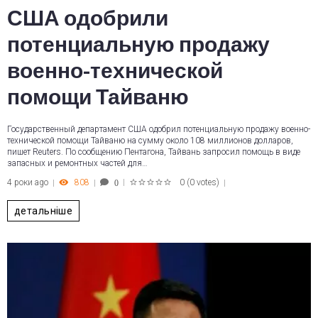
США одобрили
потенциальную продажу
военно-технической
помощи Тайваню
Государственный департамент США одобрил потенциальную продажу военно-
технической помощи Тайваню на сумму около 108 миллионов долларов,
пишет Reuters. По сообщению Пентагона, Тайвань запросил помощь в виде
запасных и ремонтных частей для…
4 роки ago
808
0
(
0 votes
)
0
1
2
3
4
5
детальніше