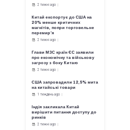
2 тижні ago
Китай експортує до США на
20% менше критичних
магнітів, попри торговельне
перемир’я
2 тижні ago
Глави МЗС країн ЄС заявили
про економічну та військову
загрозу з боку Китаю
2 тижні ago
США запровадили 12,5% мита
на китайські товари
1 тиждень ago
Індія закликала Китай
вирішити питання доступу до
ринків
2 тижні ago