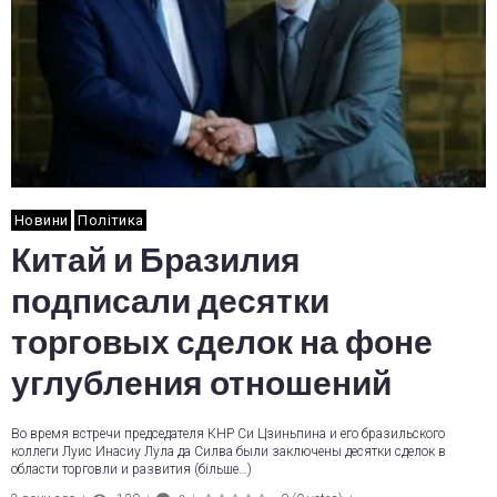
Новини
Політика
Китай и Бразилия
подписали десятки
торговых сделок на фоне
углубления отношений
Во время встречи председателя КНР Си Цзиньпина и его бразильского
коллеги Луис Инасиу Лула да Силва были заключены десятки сделок в
области торговли и развития (більше…)