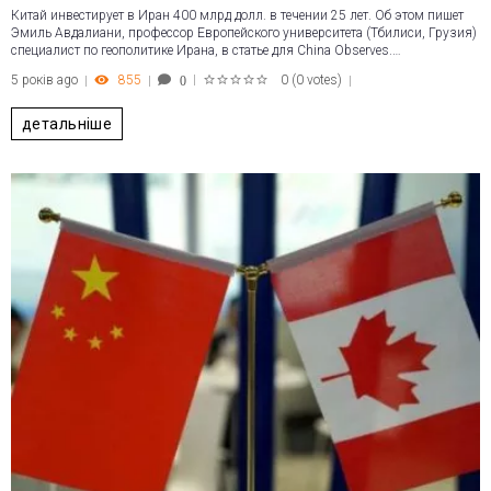
Китай инвестирует в Иран 400 млрд долл. в течении 25 лет. Об этом пишет
Эмиль Авдалиани, профессор Европейского университета (Тбилиси, Грузия)
специалист по геополитике Ирана, в статье для China Observes.…
5 років ago
855
0
(
0 votes
)
0
1
2
3
4
5
детальніше