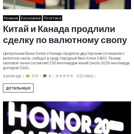
Новини
Економіка
Політика
Китай и Канада продлили
сделку по валютному свопу
Центральные банки Китая и Канады продлили двустороннее соглашение о
валютном свопе, сообщил в среду Народный банк Китая (НБК). Размер
своповой линии составляет 200 миллиардов юаней (около 30,96 миллиарда
долларов США)…
6 років ago
818
0
(
0 votes
)
0
1
2
3
4
5
детальніше