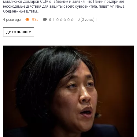
миллионов долларов США с Тайванем и заявил, что Пекин предпримет
необходимые действия для защиты своего суверенитета, пишет AniNews.
Соединенные Штаты…
4 роки ago
935
0
(
0 votes
)
0
1
2
3
4
5
детальніше