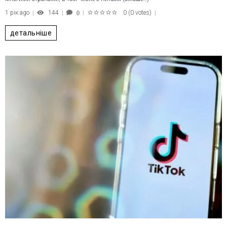
1 рік ago
144
0
(
0 votes
)
0
1
2
3
4
5
детальніше