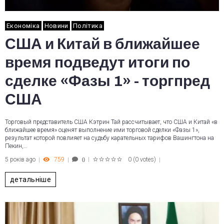
Економіка
Новини
Політика
США и Китай в ближайшее
время подведут итоги по
сделке «Фазы 1» - торгпред
США
Торговый представитель США Кэтрин Тай рассчитывает, что США и Китай «в
ближайшее время» оценят выполнение ими торговой сделки «Фазы 1»,
результат которой повлияет на судьбу карательных тарифов Вашингтона на
Пекин,…
5 років ago
759
0
(
0 votes
)
0
1
2
3
4
5
детальніше