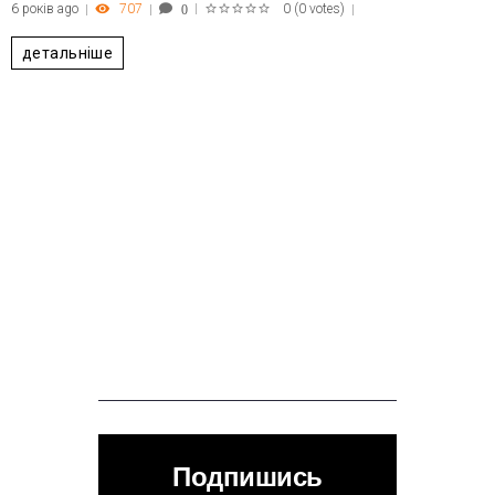
6 років ago
707
0
(
0 votes
)
0
1
2
3
4
5
детальніше
Подпишись