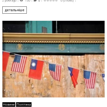
2 роки ago
130
0
(
0 votes
)
0
1
2
3
4
5
детальніше
Новини
Політика