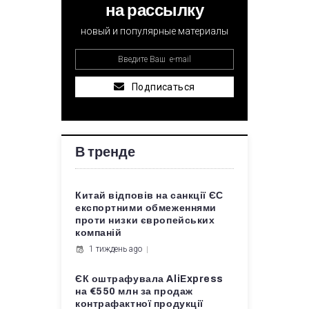
на рассылку
новый и популярные материалы
Подписаться
В тренде
Китай відповів на санкції ЄС
експортними обмеженнями
проти низки європейських
компаній
1 тиждень ago
ЄК оштрафувала AliExpress
на €550 млн за продаж
контрафактної продукції