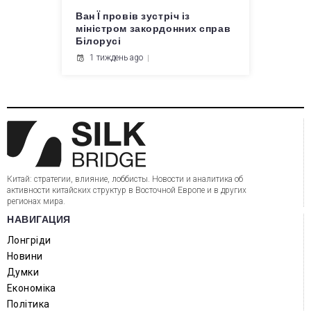
Ван Ї провів зустріч із
міністром закордонних справ
Білорусі
1 тиждень ago
Китай: стратегии, влияние, лоббисты. Новости и аналитика об
активности китайских структур в Восточной Европе и в других
регионах мира.
НАВИГАЦИЯ
Лонгріди
Новини
Думки
Економіка
Політика