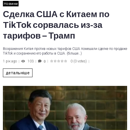
Новини
Сделка США с Китаем по
TikTok сорвалась из-за
тарифов – Трамп
Возражения Китая против новых тарифов США помешали сделке по продаже
TikTok и сохранению его работы в США. (більше…)
1 рік ago
103
0
(
0 votes
)
0
1
2
3
4
5
детальніше