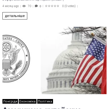
4 місяці ago
70
0
(
0 votes
)
0
1
2
3
4
5
детальніше
Лонгріди
Економіка
Політика