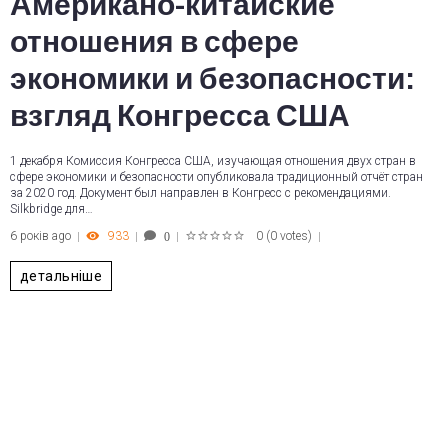
Американо-китайские
отношения в сфере
экономики и безопасности:
взгляд Конгресса США
1 декабря Комиссия Конгресса США, изучающая отношения двух стран в
сфере экономики и безопасности опубликовала традиционный отчёт стран
за 2020 год. Документ был направлен в Конгресс с рекомендациями.
Silkbridge для…
6 років ago
933
0
(
0 votes
)
0
1
2
3
4
5
детальніше