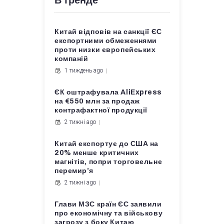
В тренде
Китай відповів на санкції ЄС
експортними обмеженнями
проти низки європейських
компаній
1 тиждень ago
ЄК оштрафувала AliExpress
на €550 млн за продаж
контрафактної продукції
2 тижні ago
Китай експортує до США на
20% менше критичних
магнітів, попри торговельне
перемир’я
2 тижні ago
Глави МЗС країн ЄС заявили
про економічну та військову
загрозу з боку Китаю