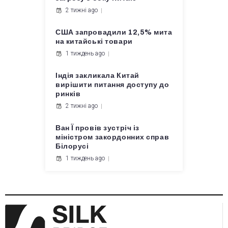
2 тижні ago
США запровадили 12,5% мита
на китайські товари
1 тиждень ago
Індія закликала Китай
вирішити питання доступу до
ринків
2 тижні ago
Ван Ї провів зустріч із
міністром закордонних справ
Білорусі
1 тиждень ago