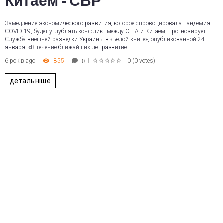
Китаем - СВР
Замедление экономического развития, которое спровоцировала пандемия
COVID-19, будет углублять конфликт между США и Китаем, прогнозирует
Служба внешней разведки Украины в «Белой книге», опубликованной 24
января. «В течение ближайших лет развитие…
6 років ago
855
0
(
0 votes
)
0
1
2
3
4
5
детальніше