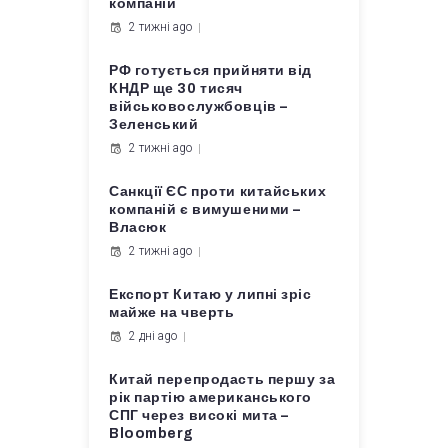
компаній
2 тижні ago
РФ готується прийняти від
КНДР ще 30 тисяч
військовослужбовців –
Зеленський
2 тижні ago
Санкції ЄС проти китайських
компаній є вимушеними –
Власюк
2 тижні ago
Експорт Китаю у липні зріс
майже на чверть
2 дні ago
Китай перепродасть першу за
рік партію американського
СПГ через високі мита –
Bloomberg