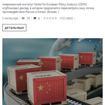
Американский институт Center for European Policy Analysis (CEPA)
опубликовал доклад, в котором предлагается пересмотреть саму логику
противодействия России и Китаю. (більше…)
2 місяці ago
59
0
(
0 votes
)
0
1
2
3
4
5
детальніше