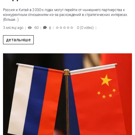
Россия и Китай в 2030-х годах могут перейти от нынешнего партнерства к
конкурентным отношениям из-за расхождений в стратегических интересах.
(більше…)
3 місяці ago
60
0
(
0 votes
)
0
1
2
3
4
5
детальніше