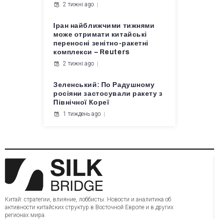
2 тижні ago
Іран найближчими тижнями
може отримати китайські
переносні зенітно-ракетні
комплекси – Reuters
2 тижні ago
Зеленський: По Радушному
росіяни застосували ракету з
Північної Кореї
1 тиждень ago
Китай: стратегии, влияние, лоббисты. Новости и аналитика об
активности китайских структур в Восточной Европе и в других
регионах мира.