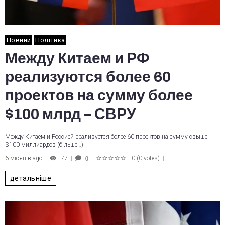
Новини
Політика
Между Китаем и РФ
реализуются более 60
проектов на сумму более
$100 млрд – СВРУ
Между Китаем и Россией реализуется более 60 проектов на сумму свыше
$100 миллиардов (більше…)
6 місяців ago
77
0
(
0 votes
)
0
1
2
3
4
5
детальніше