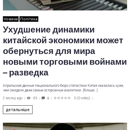
Новини
Політика
Ухудшение динамики
китайской экономики может
обернуться для мира
новыми торговыми войнами
– разведка
Апрельские данные Национального бюро статистики Китая оказались хуже,
чем ожидали даже самые осторожные аналитики. (більше…)
2 місяці ago
63
0
(
0 votes
)
0
1
2
3
4
5
детальніше