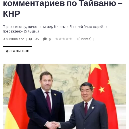
комментариев по Тайваню –
КНР
Торговое сотрудничество между Китаем и Японией было «серьёзно
повреждено» (більше…)
9 місяців ago
95
0
(
0 votes
)
0
1
2
3
4
5
детальніше