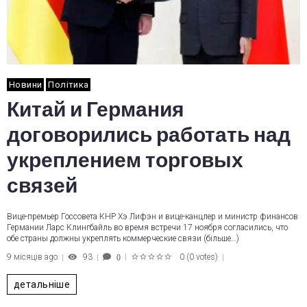
Новини
Політика
Китай и Германия
договорились работать над
укреплением торговых
связей
Вице-премьер Госсовета КНР Хэ Лифэн и вице-канцлер и министр финансов
Германии Ларс Клингбайль во время встречи 17 ноября согласились, что
обе страны должны укреплять коммерческие связи (більше…)
9 місяців ago
93
0
(
0 votes
)
0
1
2
3
4
5
детальніше