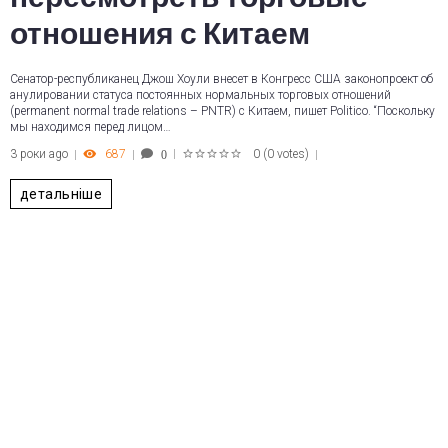
отношения с Китаем
Сенатор-республиканец Джош Хоули внесет в Конгресс США законопроект об
анулировании статуса постоянных нормальных торговых отношений
(permanent normal trade relations – PNTR) с Китаем, пишет Politico. “Поскольку
мы находимся перед лицом…
3 роки ago
687
0
(
0 votes
)
0
1
2
3
4
5
детальніше