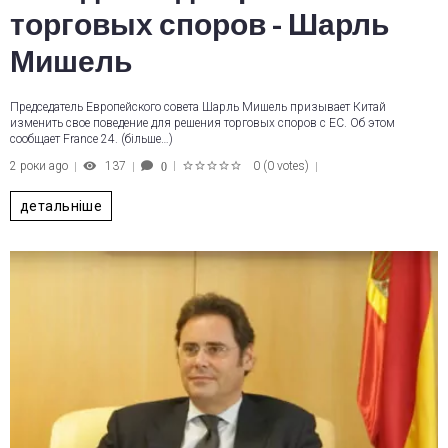
торговых споров - Шарль
Мишель
Председатель Европейского совета Шарль Мишель призывает Китай
изменить свое поведение для решения торговых споров с ЕС. Об этом
сообщает France 24. (більше…)
2 роки ago
137
0
(
0 votes
)
0
1
2
3
4
5
детальніше