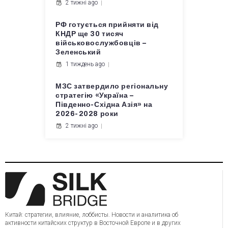
2 тижні ago
РФ готується прийняти від
КНДР ще 30 тисяч
військовослужбовців –
Зеленський
1 тиждень ago
МЗС затвердило регіональну
стратегію «Україна –
Південно-Східна Азія» на
2026-2028 роки
2 тижні ago
Китай: стратегии, влияние, лоббисты. Новости и аналитика об
активности китайских структур в Восточной Европе и в других