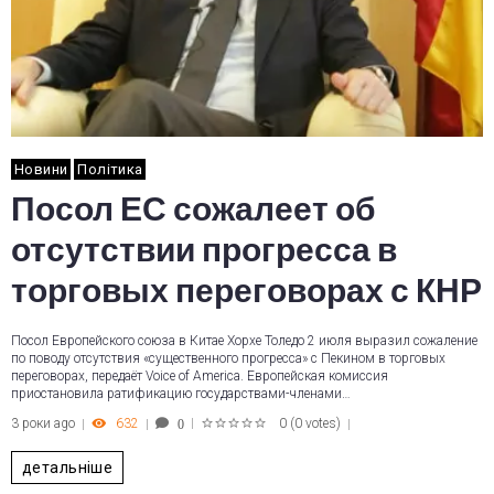
Новини
Політика
Посол ЕС сожалеет об
отсутствии прогресса в
торговых переговорах с КНР
Посол Европейского союза в Китае Хорхе Толедо 2 июля выразил сожаление
по поводу отсутствия «существенного прогресса» с Пекином в торговых
переговорах, передаёт Voice of America. Европейская комиссия
приостановила ратификацию государствами-членами…
3 роки ago
632
0
(
0 votes
)
0
1
2
3
4
5
детальніше