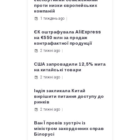
проти низки європейських
компаній
1 тиждень ago
ЄК оштрафувала AliExpress
на €550 млн за продаж
контрафактної продукції
2 тижні ago
США запровадили 12,5% мита
на китайські товари
2 тижні ago
Індія закликала Китай
вирішити питання доступу до
ринків
2 тижні ago
Ван Ї провів зустріч із
міністром закордонних справ
Білорусі