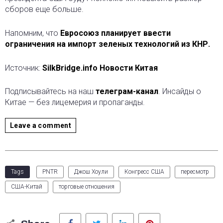
сборов еще больше.
Напомним, что
Евросоюз планирует ввести
ограничения на импорт зеленых технологий из КНР.
Источник:
SilkBridge.info Новости Китая
Подписывайтесь на наш
телеграм-канал
. Инсайды о
Китае — без лицемерия и пропаганды.
Leave a comment
Tags
PNTR
Джош Хоули
Конгресс США
пересмотр
США-Китай
торговые отношения
Facebook
Twitter
LinkedIn
Pinterest