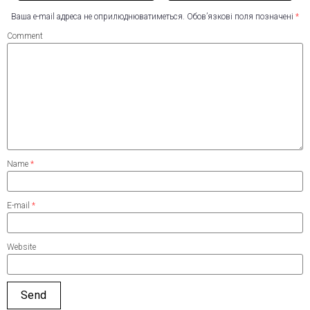
Ваша e-mail адреса не оприлюднюватиметься.
Обов’язкові поля позначені
*
Comment
Name
*
E-mail
*
Website