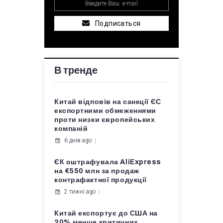
Подписаться
В тренде
Китай відповів на санкції ЄС
експортними обмеженнями
проти низки європейських
компаній
6 днів ago
ЄК оштрафувала AliExpress
на €550 млн за продаж
контрафактної продукції
2 тижні ago
Китай експортує до США на
20% менше критичних