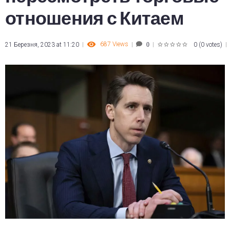
отношения с Китаем
687
Views
21 Березня, 2023 at 11:20
0
(
0 votes
)
0
1
2
3
4
5