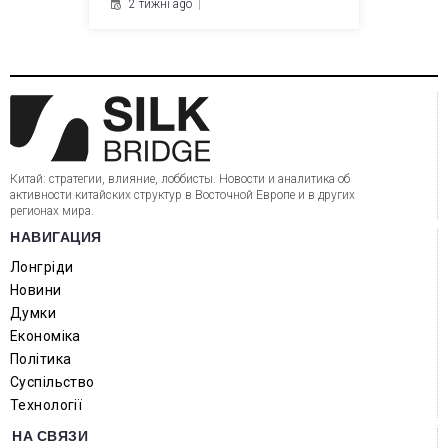
2 тижні ago
Китай: стратегии, влияние, лоббисты. Новости и аналитика об
активности китайских структур в Восточной Европе и в других
регионах мира.
НАВИГАЦИЯ
Лонгріди
Новини
Думки
Економіка
Політика
Суспільство
Технології
НА СВЯЗИ