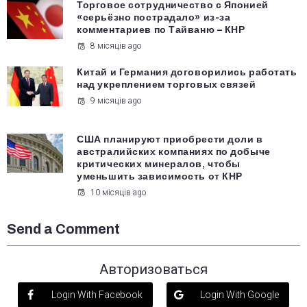
Торговое сотрудничество с Японией
«серьёзно пострадало» из-за
комментариев по Тайваню – КНР
8 місяців ago
Китай и Германия договорились работать
над укреплением торговых связей
9 місяців ago
США планируют приобрести доли в
австралийских компаниях по добыче
критических минералов, чтобы
уменьшить зависимость от КНР
10 місяців ago
Send a Comment
Авторизоваться
Login With Facebook
Login With Google