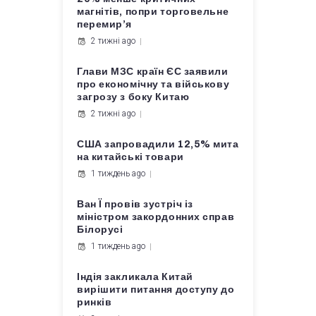
магнітів, попри торговельне
перемир’я
2 тижні ago
Глави МЗС країн ЄС заявили
про економічну та військову
загрозу з боку Китаю
2 тижні ago
США запровадили 12,5% мита
на китайські товари
1 тиждень ago
Ван Ї провів зустріч із
міністром закордонних справ
Білорусі
1 тиждень ago
Індія закликала Китай
вирішити питання доступу до
ринків