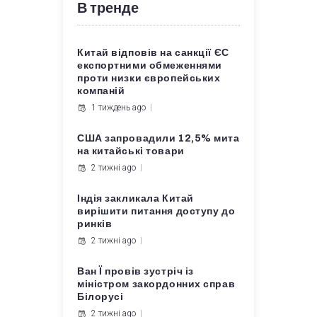
В тренде
Китай відповів на санкції ЄС
експортними обмеженнями
проти низки європейських
компаній
1 тиждень ago
США запровадили 12,5% мита
на китайські товари
2 тижні ago
Індія закликала Китай
вирішити питання доступу до
ринків
2 тижні ago
Ван Ї провів зустріч із
міністром закордонних справ
Білорусі
2 тижні ago