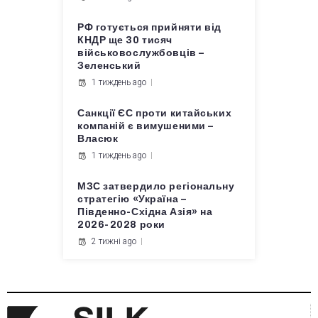
РФ готується прийняти від
КНДР ще 30 тисяч
військовослужбовців –
Зеленський
1 тиждень ago
Санкції ЄС проти китайських
компаній є вимушеними –
Власюк
1 тиждень ago
МЗС затвердило регіональну
стратегію «Україна –
Південно-Східна Азія» на
2026-2028 роки
2 тижні ago