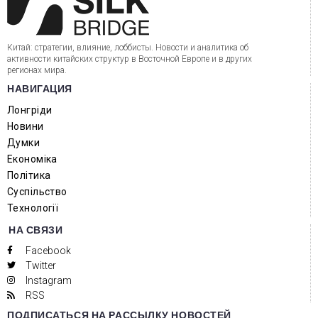
Китай: стратегии, влияние, лоббисты. Новости и аналитика об
активности китайских структур в Восточной Европе и в других
регионах мира.
НАВИГАЦИЯ
Лонгріди
Новини
Думки
Економіка
Політика
Суспільство
Технології
НА СВЯЗИ
Facebook
Twitter
Instagram
RSS
ПОДПИСАТЬСЯ НА РАССЫЛКУ НОВОСТЕЙ