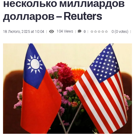
несколько миллиардов
долларов – Reuters
104
Views
18 Лютого, 2025 at 10:04
0
(
0 votes
)
0
1
2
3
4
5