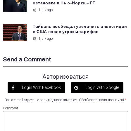
остановке в Нью-Йорке – FT
1 рік ago
Тайвань пообещал увеличить инвестиции
в США после угрозы тарифов
1 рік ago
Send a Comment
Авторизоваться
Login With Facebook
Login With Google
Ваша e-mail адреса не оприлюднюватиметься.
Обов’язкові поля позначені
*
Comment