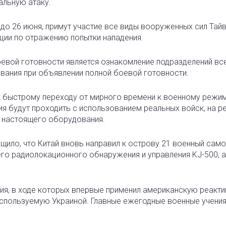
альную атаку.
я до 26 июня, примут участие все виды вооруженных сил Тайв
ции по отражению попытки нападения.
боевой готовности является ознакомление подразделений вс
ывания при объявлении полной боевой готовности.
 быстрому переходу от мирного времени к военному режим
ия будут проходить с использованием реальных войск, на р
м настоящего оборудования.
ло, что Китай вновь направил к острову 21 военный самол
его радиолокационного обнаружения и управления KJ-500, 
ния, в ходе которых впервые применил американскую реакт
используемую Украиной. Главные ежегодные военные учения