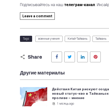
Подписывайтесь на наш
телеграм-канал
. Инсай
Leave a comment
Tags
военные учения
Китай-Тайвань
Тайвань
Facebook
Twitter
LinkedIn
Pinter
Share
Другие материалы
Действия Китая рискуют созд
новый статус-кво в Тайваньс
проливе – мнение
1 місяць ago