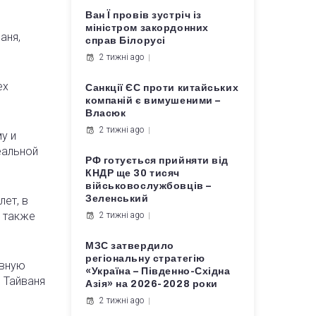
Ван Ї провів зустріч із
міністром закордонних
аня,
справ Білорусі
2 тижні ago
ех
Санкції ЄС проти китайських
компаній є вимушеними –
Власюк
2 тижні ago
у и
еальной
РФ готується прийняти від
КНДР ще 30 тисяч
військовослужбовців –
Зеленський
ет, в
а также
2 тижні ago
МЗС затвердило
регіональну стратегію
ивную
«Україна – Південно-Східна
 Тайваня
Азія» на 2026-2028 роки
2 тижні ago