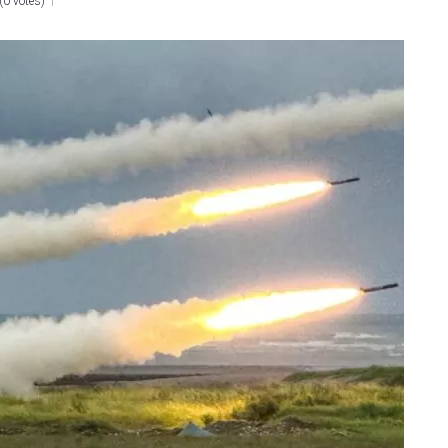
(
0 votes
)