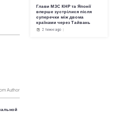
Глави МЗС КНР та Японії
вперше зустрілися після
суперечки між двома
країнами через Тайвань
2 тижні ago
rom Author
мальной