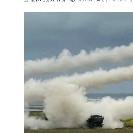
62
Views
22 Червня, 2026 at 11:09
0
0
1
2
3
4
5