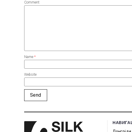
Comment
Name
*
Website
НАВИГА
Лонгріди