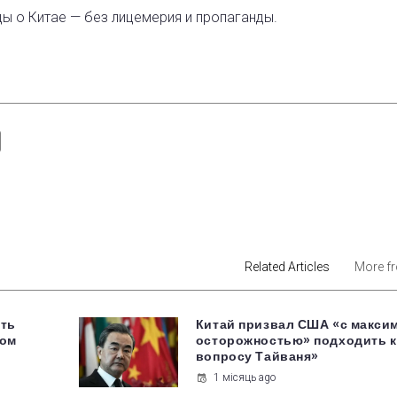
ды о Китае — без лицемерия и пропаганды.
est
Related Articles
More f
ать
Китай призвал США «с макси
ком
осторожностью» подходить к
вопросу Тайваня»
1 місяць ago