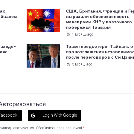
ах
США, Британия, Франция и Г
айванем
выразили обеспокоенность
маневрами КНР у восточного
побережья Тайваня
1 місяць ago
Шахеде»
Трамп предостерег Тайвань о
ане –
провозглашения независимо
после переговоров с Си Цзи
3 місяці ago
Авторизоваться
 Facebook
Login With Google
оприлюднюватиметься.
Обов’язкові поля позначені
*