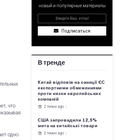
новый и популярные материалы
Подписаться
В тренде
Китай відповів на санкції ЄС
тельных
експортними обмеженнями
проти низки європейських
компаній
ет, что
2 тижні ago
оказывая
США запровадили 12,5%
мита на китайські товари
2 тижні ago
ает одно