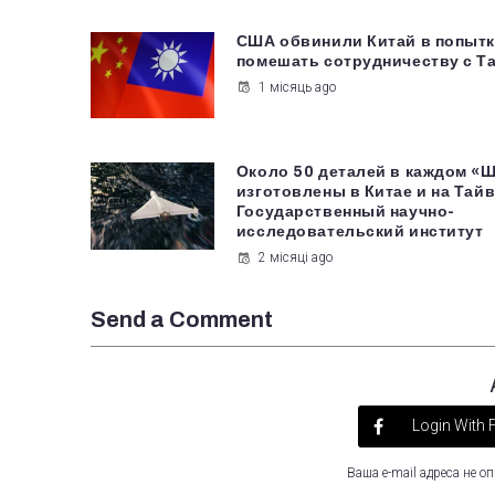
США обвинили Китай в попытк
помешать сотрудничеству с Т
1 місяць ago
Около 50 деталей в каждом «
изготовлены в Китае и на Тайв
Государственный научно-
исследовательский институт
2 місяці ago
Send a Comment
Login With
Ваша e-mail адреса не 