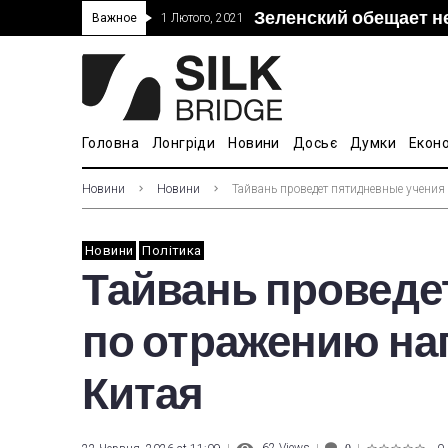
Зеленский обещает н
“Дочка” Beijing Skyr
Прошло 5-тое засед
В Украине ввели пош
Важное
1 Лютого, 2021
покупке “Мотор Сич”
вопросам культуры
Головна
Лонгріди
Новини
Досьє
Думки
Екон
Новини
Новини
Тайвань проведет пятидневные учения
Новини
Політика
Тайвань проведе
по отражению на
Китая