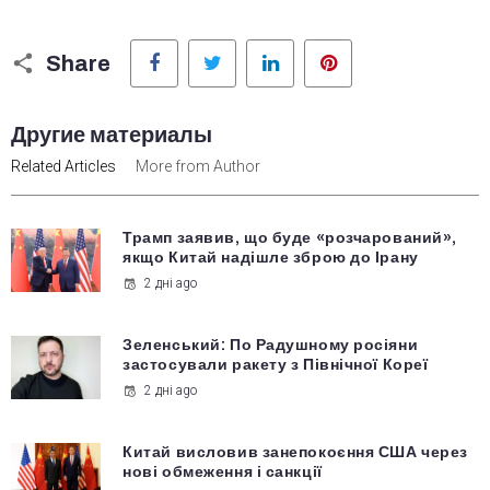
Facebook
Twitter
LinkedIn
Pinterest
Share
Другие материалы
Related Articles
More from Author
Трамп заявив, що буде «розчарований»,
якщо Китай надішле зброю до Ірану
2 дні ago
Зеленський: По Радушному росіяни
застосували ракету з Північної Кореї
2 дні ago
Китай висловив занепокоєння США через
нові обмеження і санкції