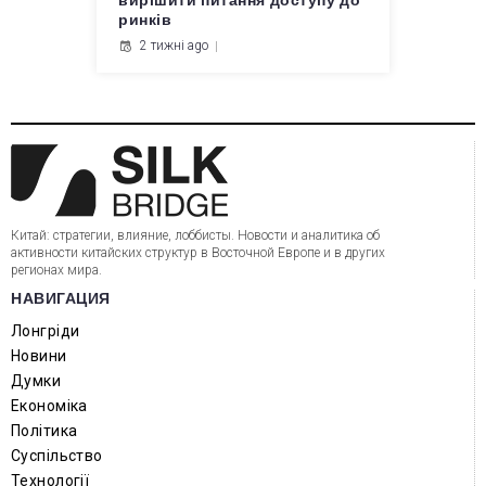
вирішити питання доступу до
ринків
2 тижні ago
Китай: стратегии, влияние, лоббисты. Новости и аналитика об
активности китайских структур в Восточной Европе и в других
регионах мира.
НАВИГАЦИЯ
Лонгріди
Новини
Думки
Економіка
Політика
Суспільство
Технології