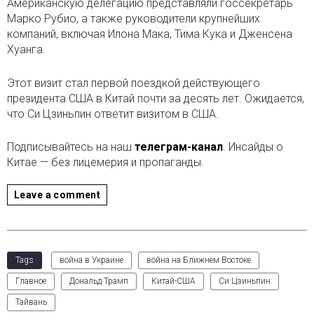
Американскую делегацию представляли госсекретарь
Марко Рубио, а также руководители крупнейших
компаний, включая Илона Мака, Тима Кука и Дженсена
Хуанга.
Этот визит стал первой поездкой действующего
президента США в Китай почти за десять лет. Ожидается,
что Си Цзиньпин ответит визитом в США.
Подписывайтесь на наш
телеграм-канал
. Инсайды о
Китае — без лицемерия и пропаганды.
Leave a comment
Tags
война в Украине
война на Ближнем Востоке
Главное
Дональд Трамп
Китай-США
Си Цзиньпин
Тайвань