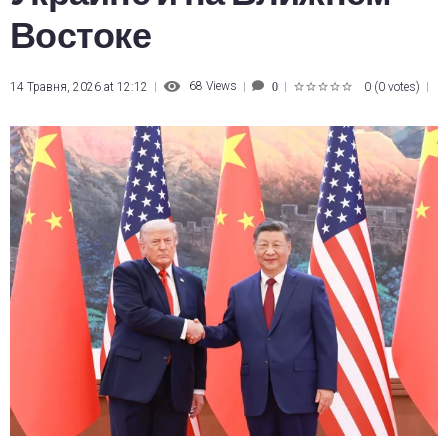
Востоке
68
Views
14 Травня, 2026 at 12:12
0
(
0 votes
)
0
1
2
3
4
5