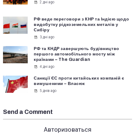
2 дні ago
РФ веде переговори з КНР та Індією щодо
видобутку рідкоземельних металів у
Сибіру
3 дні ago
РФ та КНДР завершують будівництво
першого автомобільного мосту між
країнами – The Guardian
4 дні ago
Санкції ЄС проти китайських компаній є
вимушеними – Власюк
5 днів ago
Send a Comment
Авторизоваться