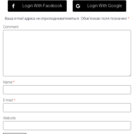
Login With Facebook
Login With Google
Ваша e-mail адреса не оприлюднюватиметься.
Обов’язкові поля позначені
*
Comment
Name
*
E-mail
*
Website