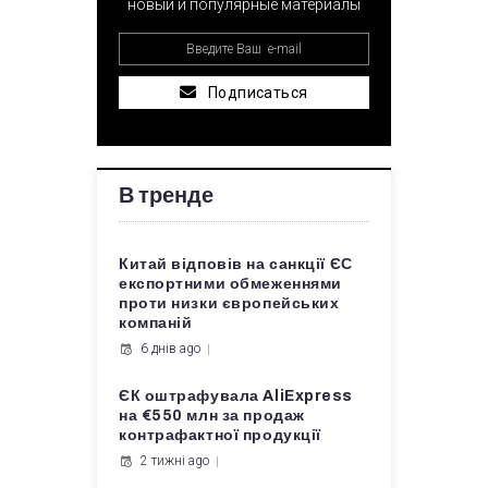
новый и популярные материалы
Подписаться
В тренде
Китай відповів на санкції ЄС
експортними обмеженнями
проти низки європейських
компаній
6 днів ago
ЄК оштрафувала AliExpress
на €550 млн за продаж
контрафактної продукції
2 тижні ago