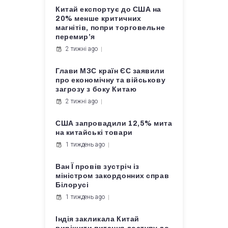
Китай експортує до США на
20% менше критичних
магнітів, попри торговельне
перемир’я
2 тижні ago
Глави МЗС країн ЄС заявили
про економічну та військову
загрозу з боку Китаю
2 тижні ago
США запровадили 12,5% мита
на китайські товари
1 тиждень ago
Ван Ї провів зустріч із
міністром закордонних справ
Білорусі
1 тиждень ago
Індія закликала Китай