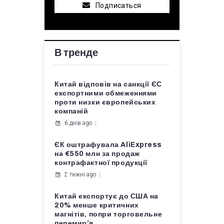
Подписаться
В тренде
Китай відповів на санкції ЄС
експортними обмеженнями
проти низки європейських
компаній
6 днів ago
ЄК оштрафувала AliExpress
на €550 млн за продаж
контрафактної продукції
2 тижні ago
Китай експортує до США на
20% менше критичних
магнітів, попри торговельне
перемир’я