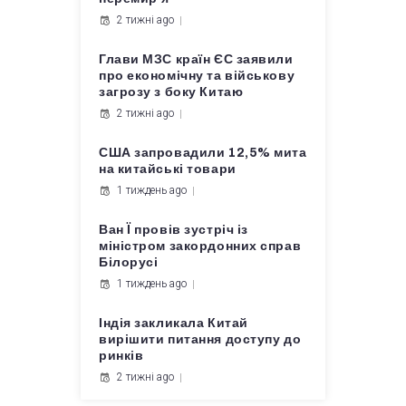
2 тижні ago
Глави МЗС країн ЄС заявили
про економічну та військову
загрозу з боку Китаю
2 тижні ago
США запровадили 12,5% мита
на китайські товари
1 тиждень ago
Ван Ї провів зустріч із
міністром закордонних справ
Білорусі
1 тиждень ago
Індія закликала Китай
вирішити питання доступу до
ринків
2 тижні ago