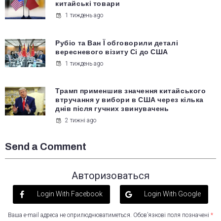
китайські товари
1 тиждень ago
Рубіо та Ван Ї обговорили деталі
вересневого візиту Сі до США
1 тиждень ago
Трамп применшив значення китайського
втручання у вибори в США через кілька
днів після гучних звинувачень
2 тижні ago
Send a Comment
Авторизоваться
Login With Facebook
Login With Google
Ваша e-mail адреса не оприлюднюватиметься.
Обов’язкові поля позначені
*