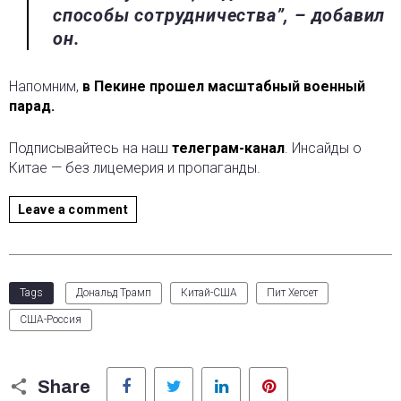
способы сотрудничества”, – добавил
он.
Напомним,
в Пекине прошел масштабный военный
парад.
Подписывайтесь на наш
телеграм-канал
. Инсайды о
Китае — без лицемерия и пропаганды.
Leave a comment
Tags
Дональд Трамп
Китай-США
Пит Хегсет
США-Россия
Facebook
Twitter
LinkedIn
Pinterest
Share