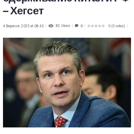
– Хегсет
82
Views
4 Вересня, 2025 at 08:43
0
(
0 votes
)
0
1
2
3
4
5