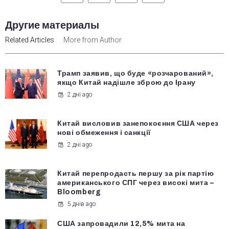
Другие материалы
Related Articles
More from Author
Трамп заявив, що буде «розчарований»,
якщо Китай надішле зброю до Ірану
2 дні ago
Китай висловив занепокоєння США через
нові обмеження і санкції
2 дні ago
Китай перепродасть першу за рік партію
американського СПГ через високі мита –
Bloomberg
5 днів ago
США запровадили 12,5% мита на