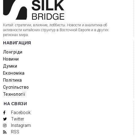
Китай: стратегии, влияние, лоббисты. Новости и аналитика об
активности китайских структур в Восточной Европе и в других
регионах мира.
НАВИГАЦИЯ
Лонгріди
Новини
Думки
Економіка
Політика
Суспільство
Технології
НА СВЯЗИ
Facebook
Twitter
Instagram
RSS