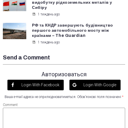
видобутку рідкоземельних металів у
Сибіру
1 тиждень ago
РФ та КНДР завершують будівництво
першого автомобільного мосту між
країнами – The Guardian
1 тиждень ago
Send a Comment
Авторизоваться
Login With Facebook
Login With Google
Ваша e-mail адреса не оприлюднюватиметься.
Обов’язкові поля позначені
*
Comment