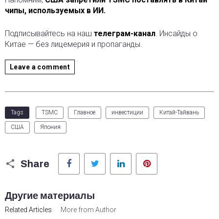
чипы, используемых в ИИ.
Подписывайтесь на наш
телеграм-канал
. Инсайды о
Китае — без лицемерия и пропаганды.
Leave a comment
Tags
TSMC
Главное
инвестиции
Китай-Тайвань
США
Япония
Facebook
Twitter
LinkedIn
Pinterest
Share
Другие материалы
Related Articles
More from Author