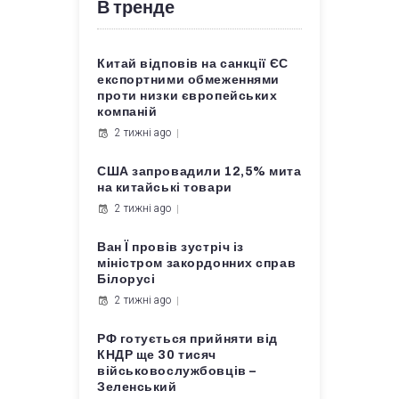
В тренде
Китай відповів на санкції ЄС
експортними обмеженнями
проти низки європейських
компаній
2 тижні ago
США запровадили 12,5% мита
на китайські товари
2 тижні ago
Ван Ї провів зустріч із
міністром закордонних справ
Білорусі
2 тижні ago
РФ готується прийняти від
КНДР ще 30 тисяч
військовослужбовців –
Зеленський