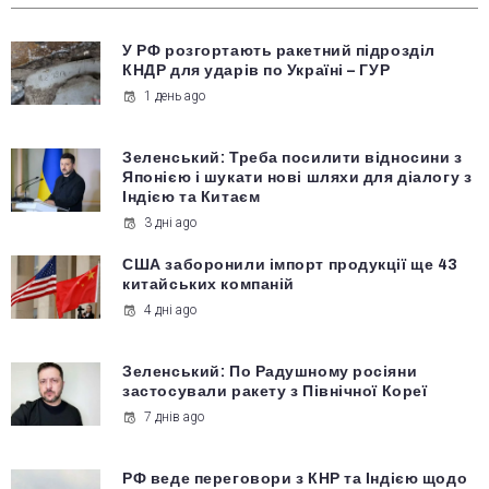
У РФ розгортають ракетний підрозділ
КНДР для ударів по Україні – ГУР
1 день ago
Зеленський: Треба посилити відносини з
Японією і шукати нові шляхи для діалогу з
Індією та Китаєм
3 дні ago
США заборонили імпорт продукції ще 43
китайських компаній
4 дні ago
Зеленський: По Радушному росіяни
застосували ракету з Північної Кореї
7 днів ago
РФ веде переговори з КНР та Індією щодо