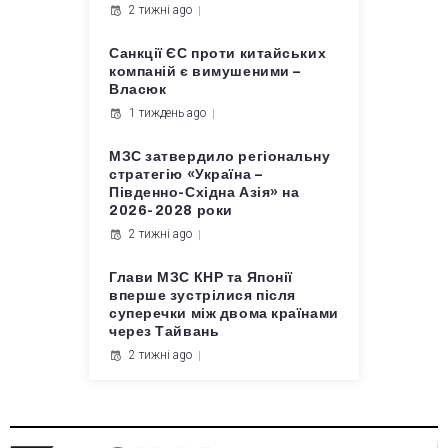
2 тижні ago
Санкції ЄС проти китайських
компаній є вимушеними –
Власюк
1 тиждень ago
МЗС затвердило регіональну
стратегію «Україна –
Південно-Східна Азія» на
2026-2028 роки
2 тижні ago
Глави МЗС КНР та Японії
вперше зустрілися після
суперечки між двома країнами
через Тайвань
2 тижні ago