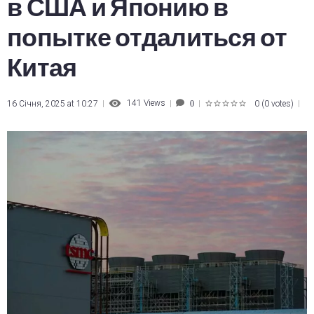
в США и Японию в
попытке отдалиться от
Китая
141
Views
16 Січня, 2025 at 10:27
0
(
0 votes
)
0
1
2
3
4
5