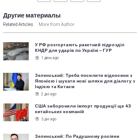
Другие материалы
Related Articles
More from Author
У РФ розгортають ракетний підрозділ
КНДР для ударів по Україні – ГУР
1 день ago
Зеленський: Треба посилити відносини з
Японією і шукати нові шляхи для діалогу з
Індією та Китаєм
2 дні ago
США заборонили імпорт продукції ще 43
китайських компаній
3 дні ago
Зеленський: По Радушному росіяни