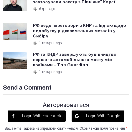
застосували ракету з Північної Кореї
6 днів ago
РФ веде переговори з КНР та Індією щодо
видобутку рідкоземельних металів у
Сибіру
1 тиждень ago
РФ та КНДР завершують будівництво
першого автомобільного мосту між
країнами – The Guardian
1 тиждень ago
Send a Comment
Авторизоваться
Login With Facebook
Login With Google
Ваша e-mail адреса не оприлюднюватиметься.
Обов’язкові поля позначені
*