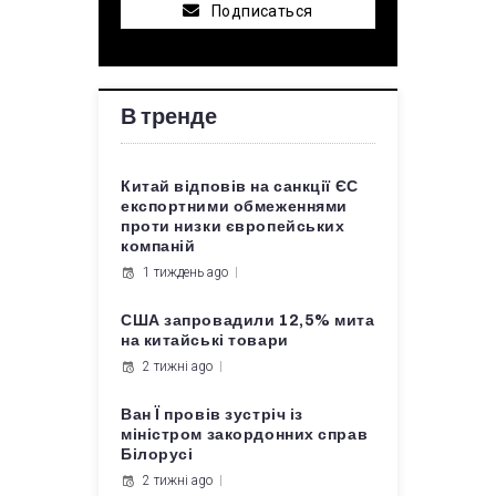
Подписаться
В тренде
Китай відповів на санкції ЄС
експортними обмеженнями
проти низки європейських
компаній
1 тиждень ago
США запровадили 12,5% мита
на китайські товари
2 тижні ago
Ван Ї провів зустріч із
міністром закордонних справ
Білорусі
2 тижні ago