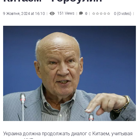
151
Views
9 Жовтня, 2024 at 16:10
0
(
0 votes
)
0
1
2
3
4
5
Украина должна продолжать диалог с Китаем, учитывая