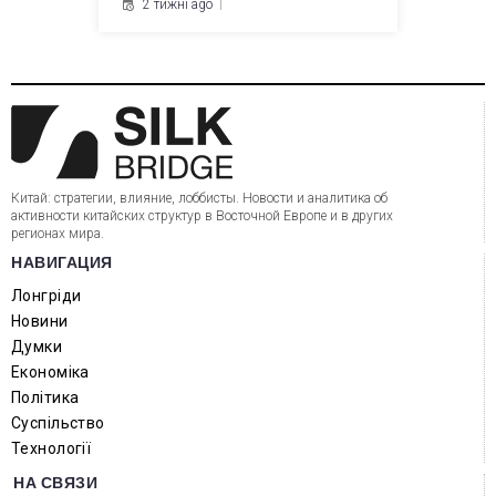
2 тижні ago
Китай: стратегии, влияние, лоббисты. Новости и аналитика об
активности китайских структур в Восточной Европе и в других
регионах мира.
НАВИГАЦИЯ
Лонгріди
Новини
Думки
Економіка
Політика
Суспільство
Технології
НА СВЯЗИ