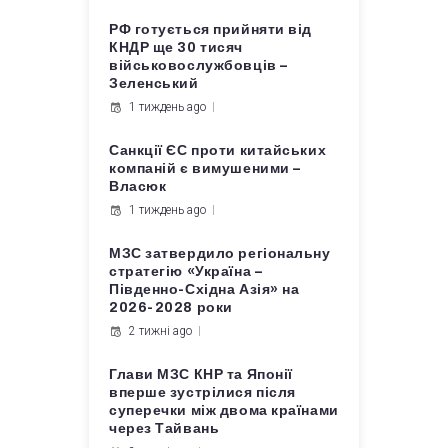
РФ готується прийняти від
КНДР ще 30 тисяч
військовослужбовців –
Зеленський
1 тиждень ago
Санкції ЄС проти китайських
компаній є вимушеними –
Власюк
1 тиждень ago
МЗС затвердило регіональну
стратегію «Україна –
Південно-Східна Азія» на
2026-2028 роки
2 тижні ago
Глави МЗС КНР та Японії
вперше зустрілися після
суперечки між двома країнами
через Тайвань