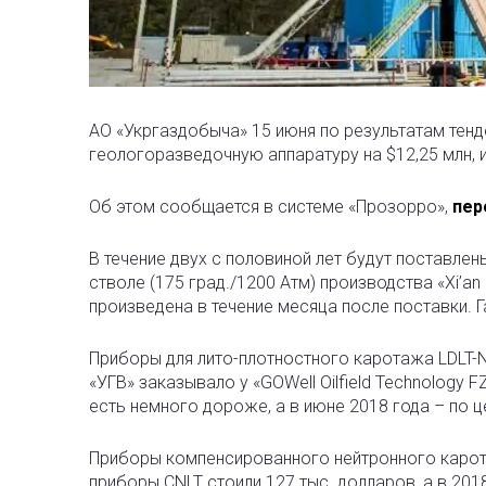
АО «Укргаздобыча» 15 июня по результатам тенд
геологоразведочную аппаратуру на $12,25 млн, и
Об этом сообщается в системе «Прозорро»,
пер
В течение двух с половиной лет будут поставле
стволе (175 град./1200 Атм) производства «Xi’an 
произведена в течение месяца после поставки. Г
Приборы для лито-плотностного каротажа LDLT-N 
«УГВ» заказывало у «GOWell Oilfield Technology 
есть немного дороже, а в июне 2018 года – по ц
Приборы компенсированного нейтронного карота
приборы CNLT стоили 127 тыс. долларов, а в 201