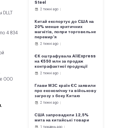
Steel
2 тижні ago
ы DLLT
Китай експортує до США на
20% менше критичних
магнітів, попри торговельне
по 4 834
перемир’я
2 тижні ago
ой
ЄК оштрафувала AliExpress
на €550 млн за продаж
контрафактної продукції
»
2 тижні ago
кже ООО
Глави МЗС країн ЄС заявили
про економічну та військову
загрозу з боку Китаю
2 тижні ago
.
США запровадили 12,5%
мита на китайські товари
1 тиждень ago