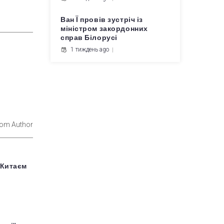
Ван Ї провів зустріч із
міністром закордонних
справ Білорусі
1 тиждень ago
rom Author
 Китаєм