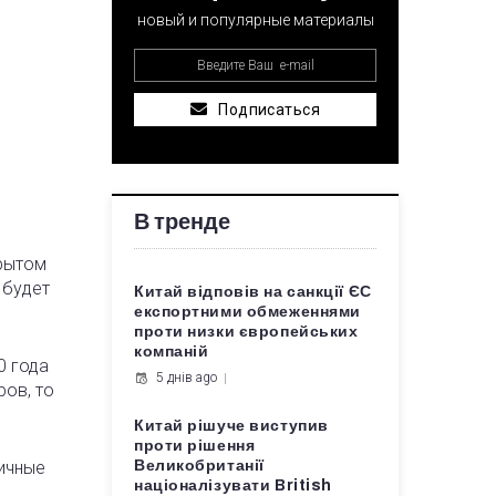
новый и популярные материалы
Подписаться
В тренде
крытом
 будет
Китай відповів на санкції ЄС
експортними обмеженнями
проти низки європейських
компаній
0 года
5 днів ago
ров, то
Китай рішуче виступив
проти рішення
гичные
Великобританії
націоналізувати British