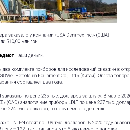
ера заказало у компании «USA Denimex Inc.» (США)
ли 510,00 млн грн.
едают
Наши деньги.
ны два комплекта приборов для исследований скважин в от
GOWell Petroleum Equipment Co., Ltd.» (Китай). Оплата товара
арантия составляет два года.
заказаны по цене 235 тыс. долларов за штуку. В марте 202
FZE» (ОАЭ) аналогичные приборы LDLT по цене 237 тыс. долла
ене 224 тыс. долларов, то есть немного дешевле.
жа CNLT-N стоят по 109 тыс. долларов. В 2020 году анало
8 году – 122 тыс. долларов, что было немного дороже.