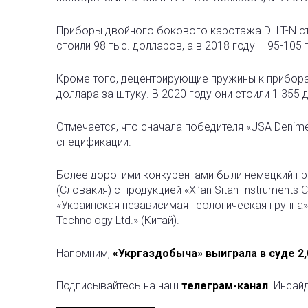
Приборы двойного бокового каротажа DLLT-N сто
стоили 98 тыс. долларов, а в 2018 году – 95-105
Кроме того, децентрирующие пружины к прибора
доллара за штуку. В 2020 году они стоили 1 355 
Отмечается, что сначала победителя «USA Denime
спецификации.
Более дорогими конкурентами были немецкий прои
(Словакия) с продукцией «Xi’an Sitan Instruments Co
«Украинская независимая геологическая группа» с 
Technology Ltd.» (Китай).
Напомним,
«Укргаздобыча» выиграла в суде 2,
Подписывайтесь на наш
телеграм-канал
. Инсай