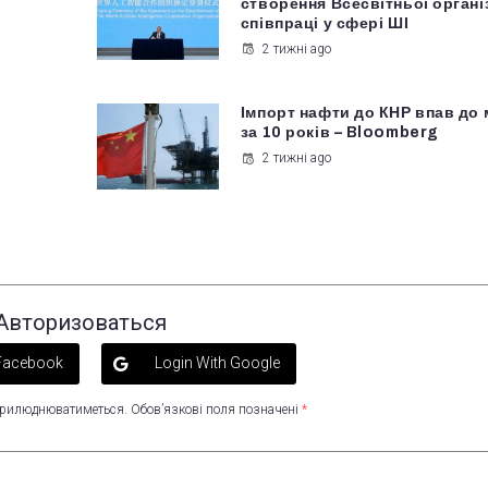
створення Всесвітньої органі
співпраці у сфері ШІ
2 тижні ago
Імпорт нафти до КНР впав до 
за 10 років – Bloomberg
2 тижні ago
Авторизоваться
 Facebook
Login With Google
оприлюднюватиметься.
Обов’язкові поля позначені
*