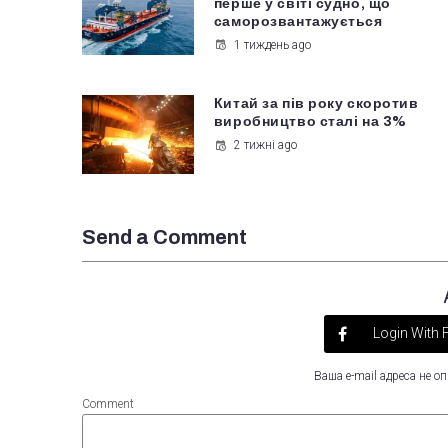
перше у світі судно, що
саморозвантажується
1 тиждень ago
Китай за пів року скоротив
виробництво сталі на 3%
2 тижні ago
Send a Comment
Login With
Ваша e-mail адреса не 
Comment