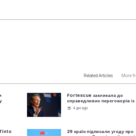
est
Related Articles
More f
и
Fortescue закликала до
у
справедливих переговорів із
4 дні ago
Tinto
29 країн підписали угоду про