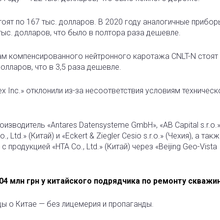
ят по 167 тыс. долларов. В 2020 году аналогичные прибор
 тыс. долларов, что было в полтора раза дешевле.
м компенсированного нейтронного каротажа CNLT-N стоят 
долларов, что в 3,5 раза дешевле.
x Inc.» отклонили из-за несоответствия условиям техническ
зводитель «Antares Datensysteme GmbH», «AB Capital s.r.o.
., Ltd.» (Китай) и «Eckert & Ziegler Cesio s.r.o.» (Чехия), а та
продукцией «HTA Co., Ltd.» (Китай) через «Beijing Geo-Vista
04 млн грн у китайского подрядчика по ремонту скважин
ды о Китае — без лицемерия и пропаганды.