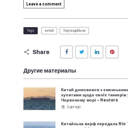
Leave a comment
Tags
китай
Укргаздобыча
Facebook
Twitter
LinkedIn
Pinter
Share
Другие материалы
Китай домовився з єменським
хуситами щодо своїх танкерів 
Червоному морі – Reuters
3 дні ago
Китайська верф передала Rio 