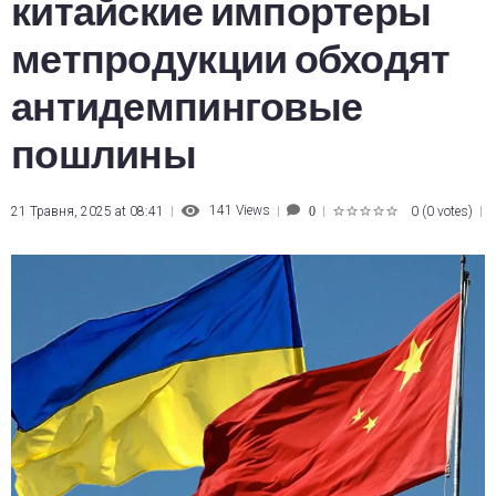
китайские импортеры
метпродукции обходят
антидемпинговые
пошлины
141
Views
21 Травня, 2025 at 08:41
0
(
0 votes
)
0
1
2
3
4
5