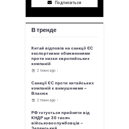
Подписаться
В тренде
Китай відповів на санкції ЄС
експортними обмеженнями
проти низки європейських
компаній
2 тижні ago
Санкції ЄС проти китайських
компаній є вимушеними –
Власюк
2 тижні ago
РФ готується прийняти від
КНДР ще 30 тисяч
військовослужбовців –
Зеленський