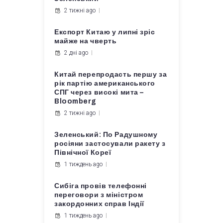
2 тижні ago
Експорт Китаю у липні зріс
майже на чверть
2 дні ago
Китай перепродасть першу за
рік партію американського
СПГ через високі мита –
Bloomberg
2 тижні ago
Зеленський: По Радушному
росіяни застосували ракету з
Північної Кореї
1 тиждень ago
Сибіга провів телефонні
переговори з міністром
закордонних справ Індії
1 тиждень ago