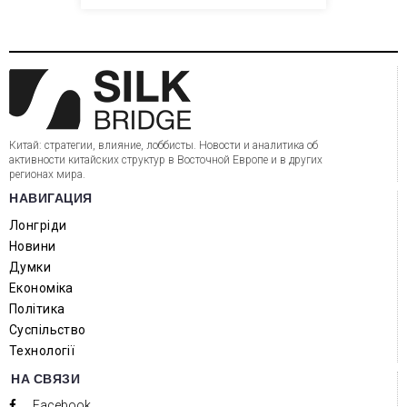
Китай: стратегии, влияние, лоббисты. Новости и аналитика об
активности китайских структур в Восточной Европе и в других
регионах мира.
НАВИГАЦИЯ
Лонгріди
Новини
Думки
Економіка
Політика
Суспільство
Технології
НА СВЯЗИ
Facebook