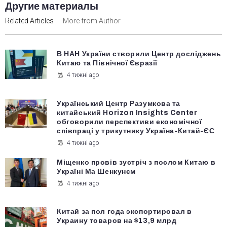
Другие материалы
Related Articles
More from Author
В НАН України створили Центр досліджень
Китаю та Північної Євразії
4 тижні ago
Український Центр Разумкова та
китайський Horizon Insights Center
обговорили перспективи економічної
співпраці у трикутнику Україна-Китай-ЄС
4 тижні ago
Міщенко провів зустріч з послом Китаю в
Україні Ма Шенкунєм
4 тижні ago
Китай за пол года экспортировал в
Украину товаров на $13,9 млрд