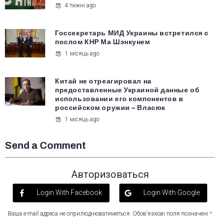
4 тижні ago
Госсекретарь МИД Украины встретился с
послом КНР Ма Шэнкунем
1 місяць ago
Китай не отреагировал на
предоставленные Украиной данные об
использовании его компонентов в
российском оружии – Власюк
1 місяць ago
Send a Comment
Авторизоваться
Login With Facebook
Login With Google
Ваша e-mail адреса не оприлюднюватиметься.
Обов’язкові поля позначені
*