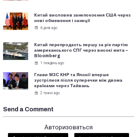
Китай висловив занепокоєння США через
нові обмеження і санкції
6 днів ago
Китай перепродасть першу за рік партію
американського СПГ через високі мита –
Bloomberg
1 тиждень ago
Глави МЗС КНР та Японії вперше
зустрілися після суперечки між двома
країнами через Тайвань
2 тижні ago
Send a Comment
Авторизоваться