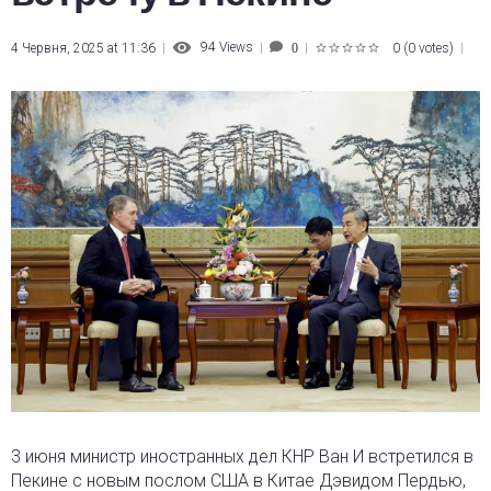
94
Views
4 Червня, 2025 at 11:36
0
(
0 votes
)
0
1
2
3
4
5
3 июня министр иностранных дел КНР Ван И встретился в
Пекине с новым послом США в Китае
Дэвидом Пердью,