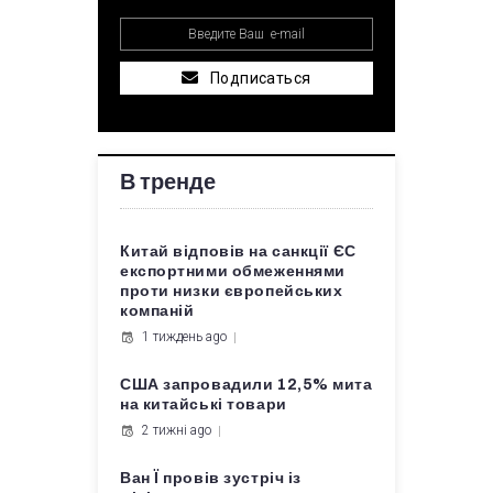
Подписаться
В тренде
Китай відповів на санкції ЄС
експортними обмеженнями
проти низки європейських
компаній
1 тиждень ago
США запровадили 12,5% мита
на китайські товари
2 тижні ago
Ван Ї провів зустріч із