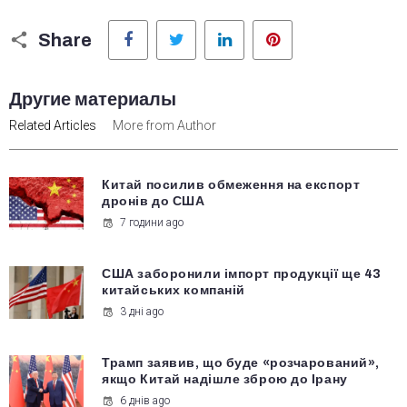
Facebook
Twitter
LinkedIn
Pinterest
Share
Другие материалы
Related Articles
More from Author
Китай посилив обмеження на експорт
дронів до США
7 години ago
США заборонили імпорт продукції ще 43
китайських компаній
3 дні ago
Трамп заявив, що буде «розчарований»,
якщо Китай надішле зброю до Ірану
6 днів ago