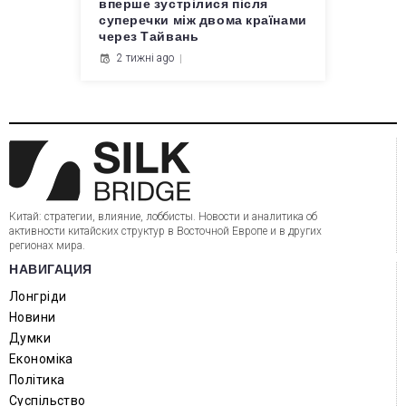
вперше зустрілися після
суперечки між двома країнами
через Тайвань
2 тижні ago
Китай: стратегии, влияние, лоббисты. Новости и аналитика об
активности китайских структур в Восточной Европе и в других
регионах мира.
НАВИГАЦИЯ
Лонгріди
Новини
Думки
Економіка
Політика
Суспільство