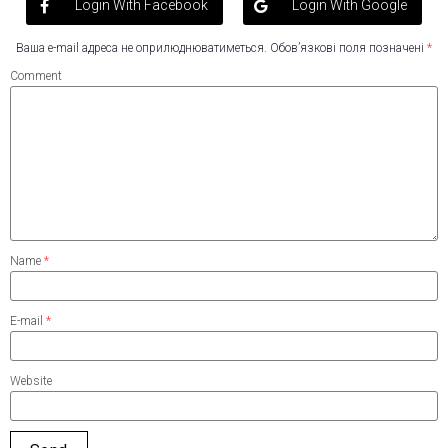
Login With Facebook
Login With Google
Ваша e-mail адреса не оприлюднюватиметься.
Обов’язкові поля позначені
*
Comment
Name
*
E-mail
*
Website