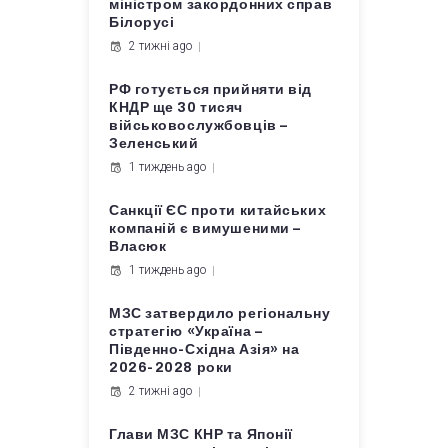
міністром закордонних справ
Білорусі
2 тижні ago
РФ готується прийняти від
КНДР ще 30 тисяч
військовослужбовців –
Зеленський
1 тиждень ago
Санкції ЄС проти китайських
компаній є вимушеними –
Власюк
1 тиждень ago
МЗС затвердило регіональну
стратегію «Україна –
Південно-Східна Азія» на
2026-2028 роки
2 тижні ago
Глави МЗС КНР та Японії