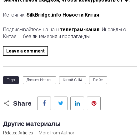
Источник:
SilkBridge.info Новости Китая
Подписывайтесь на наш
телеграм-канал
. Инсайды о
Китае — без лицемерия и пропаганды.
Leave a comment
Tags
Джанет Йеллен
Китай-США
Лю Хэ
Facebook
Twitter
LinkedIn
Pinterest
Share
Другие материалы
Related Articles
More from Author