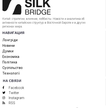
Китай: стратегии, влияние, лоббисты. Новости и аналитика об
активности китайских структур в Восточной Европе и в других
регионах мира.
НАВИГАЦИЯ
Лонгріди
Новини
Думки
Економіка
Політика
Суспільство
Технології
НА СВЯЗИ
Facebook
Twitter
Instagram
RSS