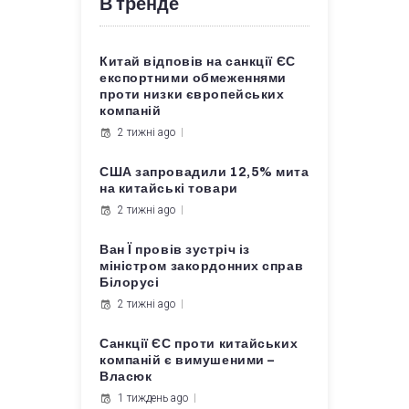
В тренде
Китай відповів на санкції ЄС
експортними обмеженнями
проти низки європейських
компаній
2 тижні ago
США запровадили 12,5% мита
на китайські товари
2 тижні ago
Ван Ї провів зустріч із
міністром закордонних справ
Білорусі
2 тижні ago
Санкції ЄС проти китайських
компаній є вимушеними –
Власюк
1 тиждень ago