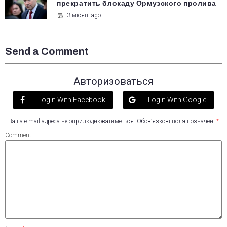
прекратить блокаду Ормузского пролива
3 місяці ago
Send a Comment
Авторизоваться
Login With Facebook
Login With Google
Ваша e-mail адреса не оприлюднюватиметься.
Обов’язкові поля позначені
*
Comment