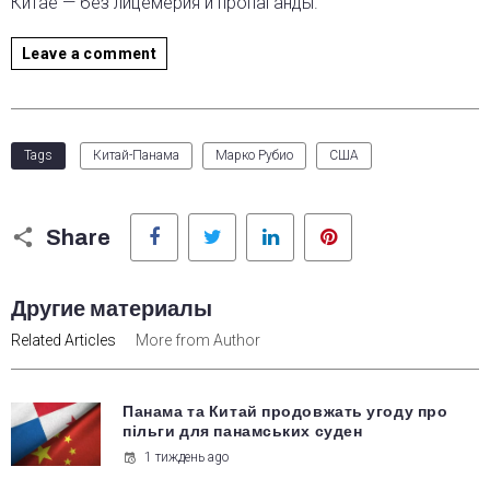
Китае — без лицемерия и пропаганды.
Leave a comment
Tags
Китай-Панама
Марко Рубио
США
Facebook
Twitter
LinkedIn
Pinterest
Share
Другие материалы
Related Articles
More from Author
Панама та Китай продовжать угоду про
пільги для панамських суден
1 тиждень ago