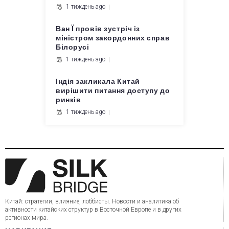
1 тиждень ago
Ван Ї провів зустріч із
міністром закордонних справ
Білорусі
1 тиждень ago
Індія закликала Китай
вирішити питання доступу до
ринків
1 тиждень ago
Китай: стратегии, влияние, лоббисты. Новости и аналитика об
активности китайских структур в Восточной Европе и в других
регионах мира.