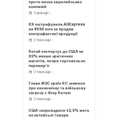
проти низки європейських
компаній
5 днів ago
ЄК оштрафувала AliExpress
на €550 млн за продаж
контрафактної продукції
2 тижні ago
Китай експортує до США на
20% менше критичних
магнітів, попри торговельне
перемир’я
2 тижні ago
Глави МЗС країн ЄС заявили
про економічну та військову
загрозу з боку Китаю
2 тижні ago
США запровадили 12,5% мита
на китайські товари