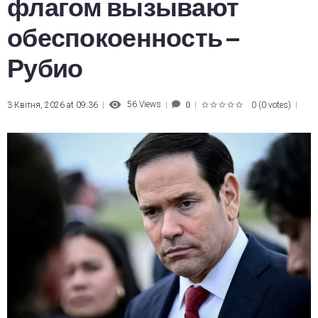
флагом вызывают
обеспокоенность –
Рубио
56
Views
3 Квітня, 2026 at 09:36
0
(
0 votes
)
0
1
2
3
4
5