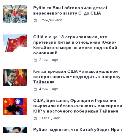
Рубіо та Ван Ї обговорили деталі
вересневого візиту Сі до США
1 тиждень ago
США и еще 13 стран заявили, что
претензии Китая в отношении Южно-
Китайского моря не имеют под собой
оснований
3 тижні ago
Китай призвал США «с максимальной
осторожностью» подходить к вопросу
Тайваня»
4 тижні ago
США, Британия, Франция и Германия
выразили обеспокоенность маневрами
КНР у восточного побережья Тайваня
1 місяць ago
Рубио надеется, что Китай убедит Иран