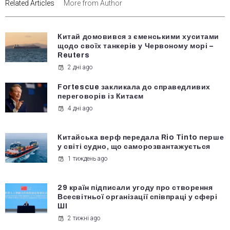
Related Articles
More from Author
Китай домовився з єменськими хуситами
щодо своїх танкерів у Червоному морі –
Reuters
2 дні ago
Fortescue закликала до справедливих
переговорів із Китаєм
4 дні ago
Китайська верф передала Rio Tinto перше
у світі судно, що саморозвантажується
1 тиждень ago
29 країн підписали угоду про створення
Всесвітньої організації співпраці у сфері
ШІ
2 тижні ago