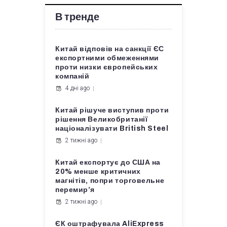
В тренде
Китай відповів на санкції ЄС
експортними обмеженнями
проти низки європейських
компаній
4 дні ago
Китай рішуче виступив проти
рішення Великобританії
націоналізувати British Steel
2 тижні ago
Китай експортує до США на
20% менше критичних
магнітів, попри торговельне
перемир’я
2 тижні ago
ЄК оштрафувала AliExpress