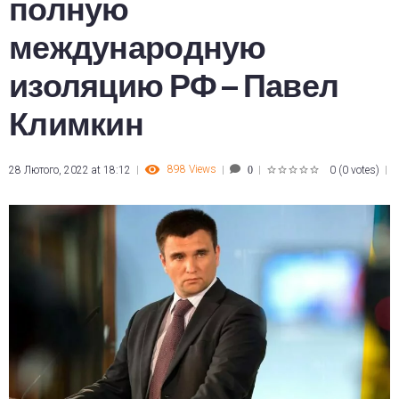
полную
международную
изоляцию РФ – Павел
Климкин
898
Views
28 Лютого, 2022 at 18:12
0
(
0 votes
)
0
1
2
3
4
5