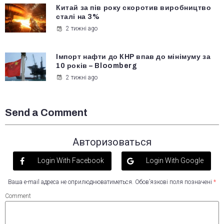
Китай за пів року скоротив виробництво
сталі на 3%
2 тижні ago
Імпорт нафти до КНР впав до мінімуму за
10 років – Bloomberg
2 тижні ago
Send a Comment
Авторизоваться
Login With Facebook
Login With Google
Ваша e-mail адреса не оприлюднюватиметься.
Обов’язкові поля позначені
*
Comment