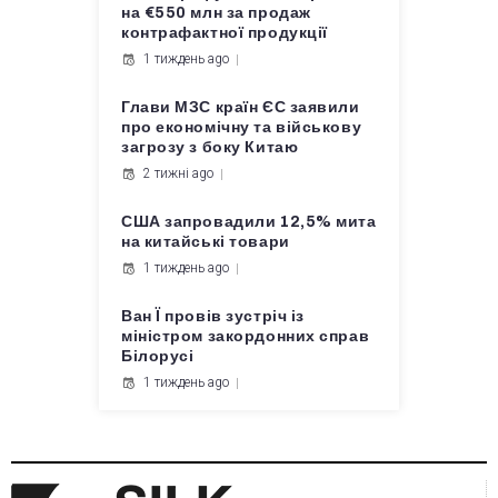
на €550 млн за продаж
контрафактної продукції
1 тиждень ago
Глави МЗС країн ЄС заявили
про економічну та військову
загрозу з боку Китаю
2 тижні ago
США запровадили 12,5% мита
на китайські товари
1 тиждень ago
Ван Ї провів зустріч із
міністром закордонних справ
Білорусі
1 тиждень ago