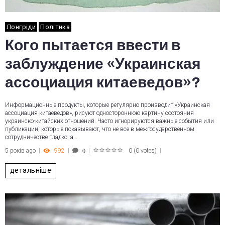
Лонгріди
Політика
Кого пытается ввести в
заблуждение «Украинская
ассоциация китаеведов»?
Информационные продукты, которые регулярно производит «Украинская
ассоциация китаеведов», рисуют одностороннюю картину состояния
украинско-китайских отношений. Часто игнорируются важные события или
публикации, которые показывают, что не все в межгосударственном
сотрудничестве гладко, а…
5 років ago
992
0
(
0 votes
)
0
1
2
3
4
5
детальніше