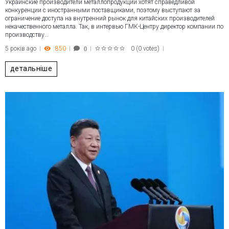
Украинские производители металлопродукции хотят справедливой
конкуренции с иностранными поставщиками, поэтому выступают за
ограничение доступа на внутренний рынок для китайских производителей
некачественного металла. Так, в интервью ГМК-Центру директор компании по
производству…
5 років ago
850
0
(
0 votes
)
0
1
2
3
4
5
детальніше