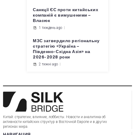
Санкції ЄС проти китайських
компаній є вимушеними –
Власюк
1 тиждень ago
МЗС затвердило регіональну
стратегію «Україна –
Південно-Східна Азія» на
2026-2028 роки
2 тижні ago
Китай: стратегии, влияние, лоббисты. Новости и аналитика об
активности китайских структур в Восточной Европе и в других
регионах мира.
НАВИГАЦИЯ