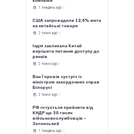
компаній
1 тиждень ago
США запровадили 12,5% мита
на китайські товари
2 тижні ago
Індія закликала Китай
вирішити питання доступу до
ринків
2 тижні ago
Ван Ї провів зустріч із
міністром закордонних справ
Білорусі
2 тижні ago
РФ готується прийняти від
КНДР ще 30 тисяч
військовослужбовців –
Зеленський
1 тиждень ago