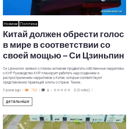
Новини
Політика
Китай должен обрести голос
в мире в соответствии со
своей мощью – Си Цзиньпин
Си Цзиньпин заявил о планах активнее продвигать собственные нарративы
о КНР Руководство КНР планирует работать над созданием и
распространением нарративов о Китае, которые соответствуют
представлению правящей элиты о стране. Таким…
5 років ago
763
0
(
0 votes
)
0
1
2
3
4
5
детальніше