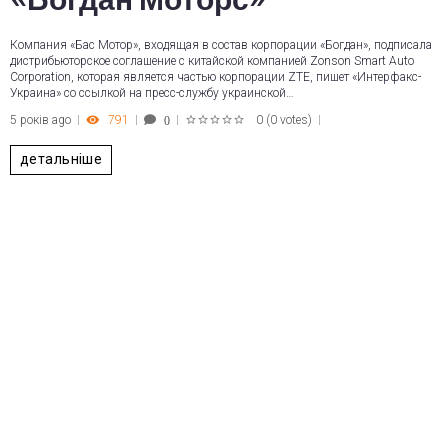
Компания «Бас Мотор», входящая в состав корпорации «Богдан», подписала
дистрибьюторское соглашение с китайской компанией Zonson Smart Auto
Corporation, которая является частью корпорации ZTE, пишет «Интерфакс-
Украина» со ссылкой на пресс-службу украинской…
5 років ago
791
0
(
0 votes
)
0
1
2
3
4
5
детальніше