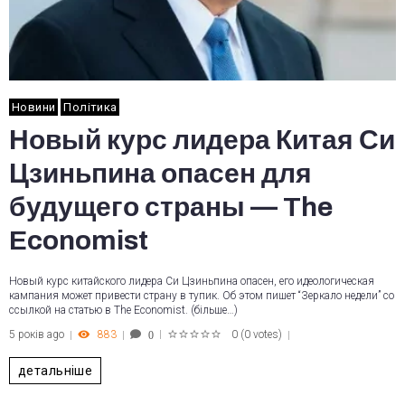
Новини
Політика
Новый курс лидера Китая Си
Цзиньпина опасен для
будущего страны — The
Economist
Новый курс китайского лидера Си Цзиньпина опасен, его идеологическая
кампания может привести страну в тупик. Об этом пишет “Зеркало недели” со
ссылкой на статью в The Economist. (більше…)
5 років ago
883
0
(
0 votes
)
0
1
2
3
4
5
детальніше