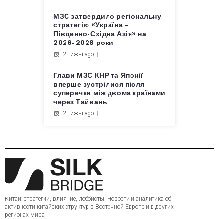
МЗС затвердило регіональну
стратегію «Україна –
Південно-Східна Азія» на
2026-2028 роки
2 тижні ago
Глави МЗС КНР та Японії
вперше зустрілися після
суперечки між двома країнами
через Тайвань
2 тижні ago
Китай: стратегии, влияние, лоббисты. Новости и аналитика об
активности китайских структур в Восточной Европе и в других
регионах мира.