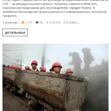
Китай поднял годовые квоты на производство редкоземельных элементов на
20% – до рекордно высокого уровня, поскольку стремится облегчить
ограниченное предложение для производителей, передаёт Reuters. В
заявлении Министерства промышленности и информационных технологий
говорится,…
5 років ago
879
0
(
0 votes
)
0
1
2
3
4
5
детальніше