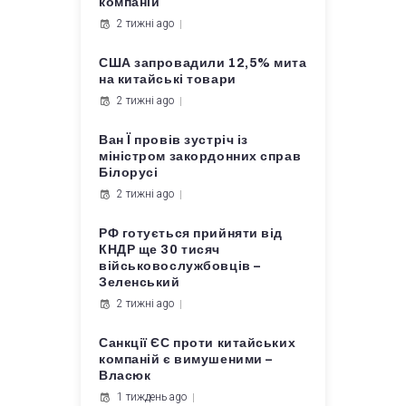
компаній
2 тижні ago
США запровадили 12,5% мита
на китайські товари
2 тижні ago
Ван Ї провів зустріч із
міністром закордонних справ
Білорусі
2 тижні ago
РФ готується прийняти від
КНДР ще 30 тисяч
військовослужбовців –
Зеленський
2 тижні ago
Санкції ЄС проти китайських
компаній є вимушеними –
Власюк
1 тиждень ago