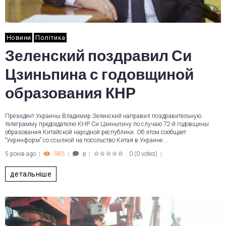
Новини
Політика
Зеленский поздравил Си
Цзиньпина с годовщиной
образования КНР
Президент Украины Владимир Зеленский направил поздравительную
телеграмму председателю КНР Си Цзиньпину по случаю 72-й годовщины
образования Китайской народной республики. Об этом сообщает
“Укринформ” со ссылкой на посольство Китая в Украине.…
5 років ago
985
0
(
0 votes
)
0
1
2
3
4
5
детальніше