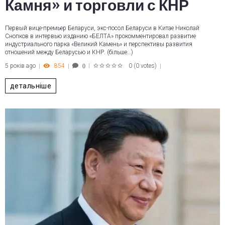
Камня» и торговли с КНР
Первый вице-премьер Беларуси, экс-посол Беларуси в Китае Николай
Снопков в интервью изданию «БЕЛТА» прокомментировал развитие
индустриального парка «Великий Камень» и перспективы развития
отношений между Беларусью и КНР. (більше…)
5 років ago
854
0
(
0 votes
)
0
1
2
3
4
5
детальніше