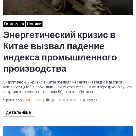
Економіка
Новини
Энергетический кризис в
Китае вызвал падение
индекса промышленного
производства
Энергетический кризис в Китае повлиял на снижение Индекса деловой
активности (PMI) в промышленном секторе страны в сентябре до 49,6 пункта,
тогда как в августе он составлял 50,1 пункта. Об этом…
5 років ago
1293
0
(
0 votes
)
0
1
2
3
4
5
детальніше