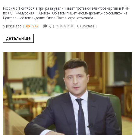
Россия с 1 октября в три раза увеличивает поставки электроэнергии в КНР
по ЛЭП «Амурская – Хэйхэ». Об этом пишет «Коммерсантъ» со ссылкой на
Центральное телевидение Китая. Такая мера, отмечают…
5 років ago
942
0
(
0 votes
)
0
1
2
3
4
5
детальніше