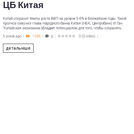
ЦБ Китая
Китай сохранит темпы роста ВВП на уровне 5-6% в ближайшие годы. Такой
прогноз озвучил глава Народного банка Китая (НБК, Центробанк) И Ган.
“Китайская экономика обладает потенциалом для того, чтобы сохранять…
5 років ago
1048
0
(
0 votes
)
0
1
2
3
4
5
детальніше