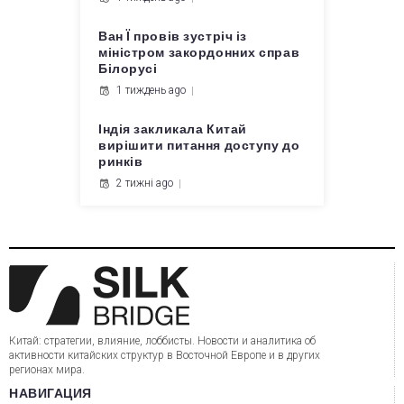
Ван Ї провів зустріч із
міністром закордонних справ
Білорусі
1 тиждень ago
Індія закликала Китай
вирішити питання доступу до
ринків
2 тижні ago
Китай: стратегии, влияние, лоббисты. Новости и аналитика об
активности китайских структур в Восточной Европе и в других
регионах мира.
НАВИГАЦИЯ