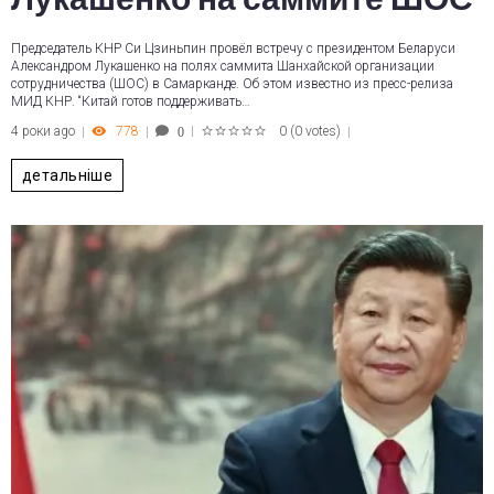
Председатель КНР Си Цзиньпин провёл встречу с президентом Беларуси
Александром Лукашенко на полях саммита Шанхайской организации
сотрудничества (ШОС) в Самарканде. Об этом известно из пресс-релиза
МИД КНР. “Китай готов поддерживать…
4 роки ago
778
0
(
0 votes
)
0
1
2
3
4
5
детальніше