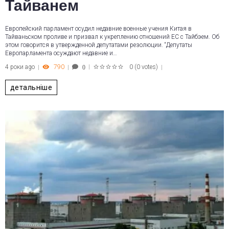
Тайванем
Европейский парламент осудил недавние военные учения Китая в
Тайваньском проливе и призвал к укреплению отношений ЕС с Тайбэем. Об
этом говорится в утвержденной депутатами резолюции. “Депутаты
Европарламента осуждают недавние и…
4 роки ago
790
0
(
0 votes
)
0
1
2
3
4
5
детальніше