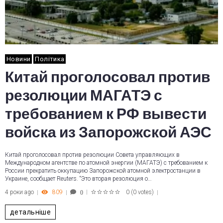
Новини
Політика
Китай проголосовал против
резолюции МАГАТЭ с
требованием к РФ вывести
войска из Запорожской АЭС
Китай проголосовал против резолюции Совета управляющих в
Международном агентстве по атомной энергии (МАГАТЭ) с требованием к
России прекратить оккупацию Запорожской атомной электростанции в
Украине, сообщает Reuters. “Это вторая резолюция о…
4 роки ago
809
0
(
0 votes
)
0
1
2
3
4
5
детальніше