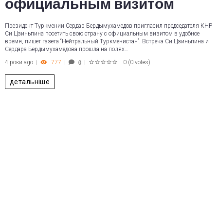
официальным визитом
Президент Туркмении Сердар Бердымухамедов пригласил председателя КНР
Си Цзиньпина посетить свою страну с официальным визитом в удобное
время, пишет газета “Нейтральный Туркменистан”. Встреча Си Цзиньпина и
Сердара Бердымухамедова прошла на полях…
4 роки ago
777
0
(
0 votes
)
0
1
2
3
4
5
детальніше