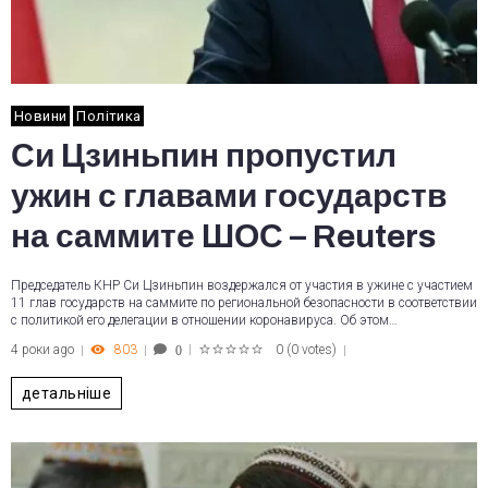
Новини
Політика
Си Цзиньпин пропустил
ужин с главами государств
на саммите ШОС – Reuters
Председатель КНР Си Цзиньпин воздержался от участия в ужине с участием
11 глав государств на саммите по региональной безопасности в соответствии
с политикой его делегации в отношении коронавируса. Об этом…
4 роки ago
803
0
(
0 votes
)
0
1
2
3
4
5
детальніше