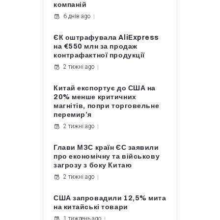
компаній
6 днів ago
ЄК оштрафувала AliExpress
на €550 млн за продаж
контрафактної продукції
2 тижні ago
Китай експортує до США на
20% менше критичних
магнітів, попри торговельне
перемир’я
2 тижні ago
Глави МЗС країн ЄС заявили
про економічну та військову
загрозу з боку Китаю
2 тижні ago
США запровадили 12,5% мита
на китайські товари
1 тиждень ago